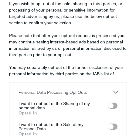
Iscriviti alla nostra Newsletter
If you wish to opt-out of the sale, sharing to third parties, or
Iscriviti alla nostra newsletter per non perdere le ultime
processing of your personal or sensitive information for
novità
targeted advertising by us, please use the below opt-out
section to confirm your selection.
Iscriviti Ora
Please note that after your opt-out request is processed you
may continue seeing interest-based ads based on personal
information utilized by us or personal information disclosed to
third parties prior to your opt-out.
You may separately opt-out of the further disclosure of your
personal information by third parties on the IAB’s list of
© 2026 | Ediservice s.r.l. 95126 Catania – Via Principe
downstream participants.
Nicola, 22 – P.IVA: 01153210875 – Cciaa Catania n.
Personal Data Processing Opt Outs
This information may also be disclosed by us to third parties
01153210875 – Quotidiano di Sicilia usufruisce dei
on the IAB’s List of Downstream Participants that may further
contributi di cui al D.lgs n. 70/2017
I want to opt-out of the Sharing of my
disclose it to other third parties.
personal data.
Opted In
I want to opt-out of the Sale of my
Personal Data.
Chi Siamo
Opted In
Fondazione Etica e Valori Marilù Tregua