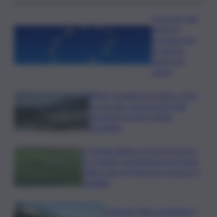
Oroscopo del
lunedì, le
previsioni del
10 agosto
segno per
segno
Rifiuti, in Sicilia tra il 2024 e 2025
un calo dei conferimenti nelle
discariche di oltre 50mila
tonnellate
Il Catania elimina ai rigori il Vicenza
e si regala i trentaduesimi di Coppa
Italia contro il Parma: la cronaca e il
tabellino
Truffa del “finto carabiniere”,