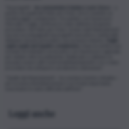
“Sui progetti –
ha commentato il sindaco Lucio Greco
– a
partire da quelli del Patto per il Sud, verrà condotto un
monitoraggio complessivo. Ho parlato con l’assessore
Morselli e voglio verificare lo stato dell’arte di queste
procedure. Sul Patto per il Sud, c’erano stati finanziamenti
ma non accompagnati da progetti esecutivi e cantierabili.
Abbiamo dovuto procedere con un lavoro intenso.
Voglio
capire quale sia il quadro complessivo.
Dopo la verifica non
escludo di richiedere un incontro con l’assessore regionale,
per andare oltre le polemiche, finalizzato a valutare se
possano esserci altri rischi di definanziamenti o se ci siano
procedure da sottoporre ad ulteriore attenzione”.
“Quello dei finanziamenti – ha concluso il primo cittadino –
per la nostra Amministrazione è un fronte importante,
nonostante le tante difficoltà dell’Ente”.
Leggi anche