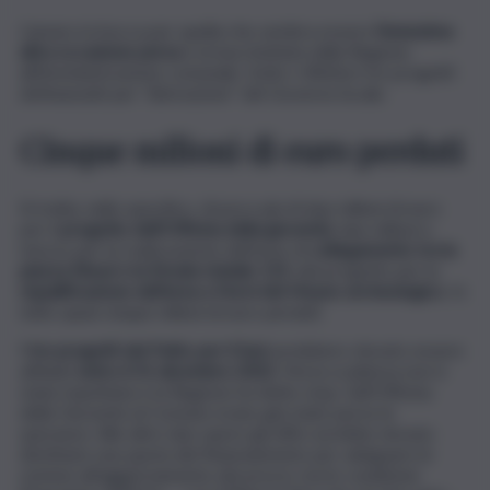
L’amaro in bocca per quella che sembra essere
l’ennesima
altra occasione persa
e la bacchettata dalla Regione
all’Amministrazione comunale. Sotto i riflettori tre progetti
definanziati per “distrazione” del Governo locale.
Cinque milioni di euro perduti
Si tratta, nello specifico, di poco più di due milioni di euro
per il
progetto dell’Officina della gioventù
; due milioni e
mezzo per la realizzazione dell’asse di
collegamento tra la
piazza Eleusi e la Strada statale 115
; del progetto per la
riqualificazione dell’area a Nord del Museo archeologico
. In
tutto quasi cinque milioni di euro perduti.
I tre progetti del Patto per il Sud
avrebbero dovuto essere
affidati
entro il 31 dicembre 2022
. Ma la scadenza non è
stata rispettata e la Regione ha detto stop. Sull’Officina
della Gioventù al Comune erano già state perse le
speranze. Alle altre due opere gli uffici avrebbe dovuto
destinare una quota del finanziamento per adeguare le
somme all’aggiornamento dei prezzi, ma le condizioni