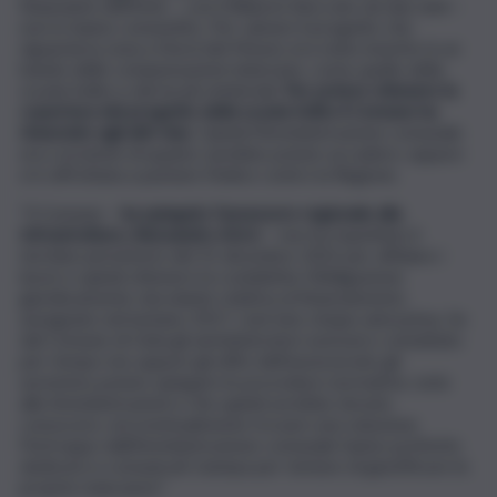
finanziarie dell’Ente – con il Bilancio bloccato da due anni –
non lo hanno consentito. Per salvare il progetto che
riguarda la zona a Nord del Museo era stato inserito in un
bando delle compensazioni minerarie, come quello della
scuola Solito e dei loculi cimiteriali.
Per potere ottenere la
copertura del progetto della scuola Solito il Comune ha
rinunciato agli altri due
. Quindi l’Amministrazione comunale
era cosciente di quanto sarebbe potuto accadere, eppure
si è affrettata a puntare l’indice contro la Regione.
“Il Comune –
ha spiegato l’assessore regionale alla
Infrastrutture, Alessandro Aricò
– non ha rispettato il
termine perentorio del 31 dicembre 2022 per affidare i
lavori e quindi ottenere la cosiddetta Obbligazione
giuridicamente vincolante relativa al finanziamento
assegnato nel lontano 2017, cioè ben cinque anni prima. Se
dal Comune di Gela gli amministratori avessero contattato
per tempo me oppure gli uffici dell’assessorato gli
avremmo potuto spiegare le procedure normative, note
alle Amministrazioni e che quindi avrebbe dovuto
conoscere, ed eventualmente trovare una soluzione.
Purtroppo dall’Amministrazione comunale hanno preferito
dedicarsi a comunicati stampa per tentare di giustificare le
proprie mancanze”.