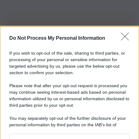
Do Not Process My Personal Information
Iscriviti alla nostra Newsletter
If you wish to opt-out of the sale, sharing to third parties, or
Iscriviti alla nostra newsletter per non perdere le ultime
processing of your personal or sensitive information for
novità
targeted advertising by us, please use the below opt-out
section to confirm your selection.
Iscriviti Ora
Please note that after your opt-out request is processed you
may continue seeing interest-based ads based on personal
information utilized by us or personal information disclosed to
third parties prior to your opt-out.
You may separately opt-out of the further disclosure of your
personal information by third parties on the IAB’s list of
© 2026 | Ediservice s.r.l. 95126 Catania – Via Principe
downstream participants.
Nicola, 22 – P.IVA: 01153210875 – Cciaa Catania n.