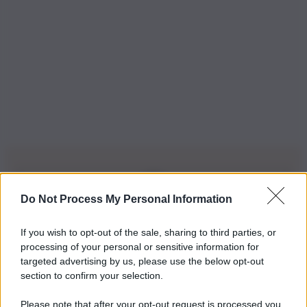
Do Not Process My Personal Information
Iscriviti alla nostra Newsletter
If you wish to opt-out of the sale, sharing to third parties, or
Iscriviti alla nostra newsletter per non perdere le ultime
processing of your personal or sensitive information for
novità
targeted advertising by us, please use the below opt-out
section to confirm your selection.
Iscriviti Ora
Please note that after your opt-out request is processed you