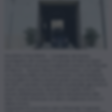
PALERMO (ITALPRESS) – I Carabinieri del Nucleo
Investigativo del Comando Provinciale di Palermo hanno
dato esecuzione ad un provvedimento emesso dal Tribunale
di Palermo – Sezione Misure di Prevenzione, con il quale,
con sentenza della Corte di Cassazione, è stata dichiarata
irrevocabile la confisca di primo grado emessa nel febbraio
del 2022, e pertanto, il patrimonio riconducibile agli eredi ed
aventi causa di un boss, deceduto il 14 aprile 2016, è
entrato definitivamente a far parte del patrimonio dello
Stato. Si tratta di beni per un valore complessivo di circa 1
milione di euro.
L’esponente di cosa nostra, nato a Monreale, l’1 gennaio