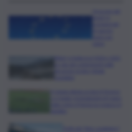
Oroscopo del
lunedì, le
previsioni del
10 agosto
segno per
segno
Rifiuti, in Sicilia tra il 2024 e 2025
un calo dei conferimenti nelle
discariche di oltre 50mila
tonnellate
Il Catania elimina ai rigori il Vicenza
e si regala i trentaduesimi di Coppa
Italia contro il Parma: la cronaca e il
tabellino
Truffa del “finto carabiniere”,