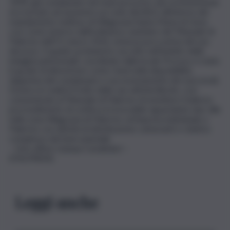
1939, già condannato nel maxi-processo, più recentemente
era tornato ad assumere un ruolo direttivo all’interno del
mandamento mafioso di Villagrazia/Santa Maria di Gesù,
così come emerso dall’ordinanza cautelare del Tribunale di
Palermo dell’11 marzo 2016, emessa poco prima del suo
decesso. Il quadro probatorio raccolto nell’ambito delle
indagini patrimoniali, coordinate dalla locale Procura, è stato
in grado di dimostrare come i beni nella disponibilità,
dapprima del condannato e successivamente dei suoi eredi,
fossero in realtà il frutto delle sue attività illecite, così
consentendo al Tribunale di Palermo di emettere l’odierno
provvedimento di confisca irrevocabile riguardante due ville
nella zona Villagrazia di Palermo; un’impresa individuale a
Palermo con attività di distribuzione carburanti e relativo
complesso dei beni aziendali.
– foto ufficio stampa Carabinieri –
(ITALPRESS).
Leggi anche