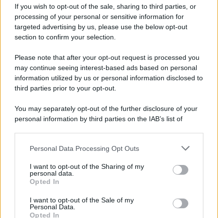
Iscriviti alla nostra Newsletter
If you wish to opt-out of the sale, sharing to third parties, or
Iscriviti alla nostra newsletter per non perdere le ultime
processing of your personal or sensitive information for
novità
targeted advertising by us, please use the below opt-out
section to confirm your selection.
Iscriviti Ora
Please note that after your opt-out request is processed you
may continue seeing interest-based ads based on personal
information utilized by us or personal information disclosed to
third parties prior to your opt-out.
You may separately opt-out of the further disclosure of your
personal information by third parties on the IAB’s list of
© 2026 | Ediservice s.r.l. 95126 Catania – Via Principe
downstream participants.
Nicola, 22 – P.IVA: 01153210875 – Cciaa Catania n.
Personal Data Processing Opt Outs
This information may also be disclosed by us to third parties
01153210875 – Quotidiano di Sicilia usufruisce dei
on the IAB’s List of Downstream Participants that may further
contributi di cui al D.lgs n. 70/2017
I want to opt-out of the Sharing of my
disclose it to other third parties.
personal data.
Opted In
I want to opt-out of the Sale of my
Personal Data.
Chi Siamo
Opted In
Fondazione Etica e Valori Marilù Tregua