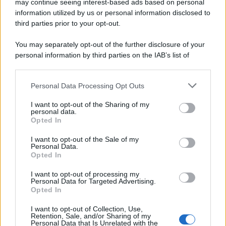
may continue seeing interest-based ads based on personal
information utilized by us or personal information disclosed to
third parties prior to your opt-out.
You may separately opt-out of the further disclosure of your
personal information by third parties on the IAB’s list of
© 2026 | Ediservice s.r.l. 95126 Catania – Via Principe
downstream participants.
Nicola, 22 – P.IVA: 01153210875 – Cciaa Catania n.
Personal Data Processing Opt Outs
This information may also be disclosed by us to third parties
01153210875 – Quotidiano di Sicilia usufruisce dei
on the IAB’s List of Downstream Participants that may further
contributi di cui al D.lgs n. 70/2017
I want to opt-out of the Sharing of my
disclose it to other third parties.
personal data.
Opted In
I want to opt-out of the Sale of my
Personal Data.
Chi Siamo
Opted In
Fondazione Etica e Valori Marilù Tregua
Fondatore Carlo Alberto Tregua
Lavora con noi
I want to opt-out of processing my
Personal Data for Targeted Advertising.
Gerenza
Opted In
I want to opt-out of Collection, Use,
Retention, Sale, and/or Sharing of my
Personal Data that Is Unrelated with the