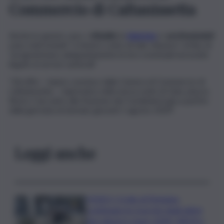
Commercio di Caltanissetta
Anche in questo caso, i
cittadini
, le
imprese
e i
professionisti
sono stati invitati “a tenere conto di tale chiusura” al fine di
“programmare adeguatamente le loro eventuali necessità
legate ai servizi camerali”.
“Gli uffici – hanno concluso dalla Camera di Commercio di
Caltanissetta – riapriranno nella nuova sede di Gela, piazza
Roma 1 (accanto alla Stazione dei Carabinieri) già a partire
dalla giornata di domani, giovedì 1 agosto 2024”.
Leggi anche
VIDEO | Crollo di Pistunina,
continuano le ricerche degli ultimi
due dispersi: team USAR, NBCR e