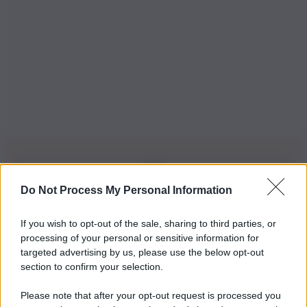
Do Not Process My Personal Information
Iscriviti alla nostra Newsletter
If you wish to opt-out of the sale, sharing to third parties, or
Iscriviti alla nostra newsletter per non perdere le ultime
processing of your personal or sensitive information for
novità
targeted advertising by us, please use the below opt-out
section to confirm your selection.
Iscriviti Ora
Please note that after your opt-out request is processed you