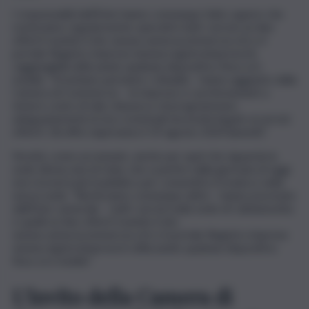
I responsabili dell’Ente hanno comunque fatto sapere che
resteranno regolarmente operativi tutti i servizi on-line
offerti tramite il sito www.cameracommercio.cl.it e il
portale Registro imprese (www.registroimprese.it),
raggiungibili utilizzando qualsiasi dispositivo fisso e/o
mobile. “Si invitano pertanto i cittadini – hanno aggiunto dalla
Camera di Commercio – le imprese e i professionisti a
tenere conto di tale chiusura e di programmare
adeguatamente le loro eventuali necessità legate ai servizi
offerti. Gli uffici riapriranno il 19 agosto 2024 (lunedì)”.
Novità, come accennato, anche per quel che riguarda la
sede distaccata di Gela, che a partire dalla giornata di oggi
non riceverà più il pubblico per consentire il trasloco nella
nuova sede. “Resteranno comunque attivi – hanno precisato
dall’Ente camerale – tutti i servizi nella sede di Caltanissetta
e quelli on-line offerti tramite il sito
www.cameracommercio.cl.it e il portale Registro imprese
www.registroimprese.it utilizzando qualsiasi dispositivo
fisso e/o mobile”.
L’invito della Camera di