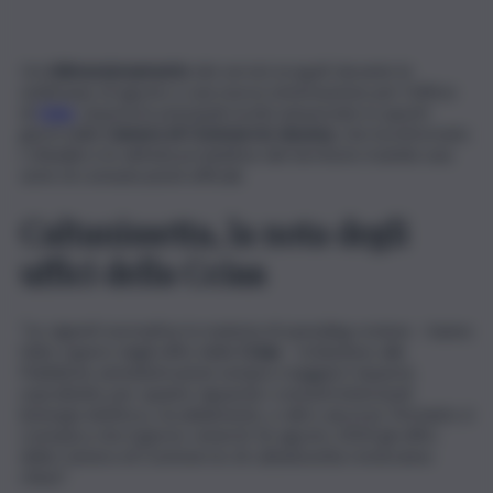
Un
ridimensionamento
dei servizi erogati durante le
settimane di agosto e una nuova sistemazione per l’ufficio
di
Gela
. Questa le principali novità annunciate in questi
giorni dalla
Camera di Commercio nissena
, che ha informato
i cittadini e le attività produttive del territorio tramite una
serie di comunicazioni ufficiali.
Caltanissetta, la nota degli
uffici della Cciaa
“Le vigenti normative in materia di spending review – hanno
fatto sapere dagli uffici della
Cciaa
– richiedono alle
Pubbliche amministrazioni sempre maggiori risparmi,
soprattutto per quanto riguarda i consumi intermedi
(energia elettrica, riscaldamento, e altro ancora). Pertanto si
comunica che il giorno venerdì 16 agosto 2024 gli uffici
della Camera di Commercio di caltanissetta resteranno
chiusi”.