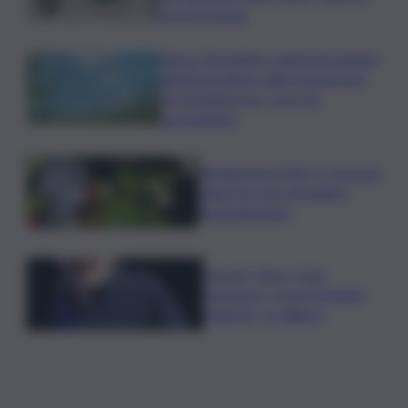
droni in azione
Etna e Stromboli, registrata doppia
attività eruttiva: allerta arancione
su Fontanarossa, cosa sta
succedendo
Vendemmia 2026, R. Toscana
riduce le rese di quattro
Denominazioni
Guccini, Vasco: Ciao
Francesco, tu eri il grande
Maestro, io l’allievo