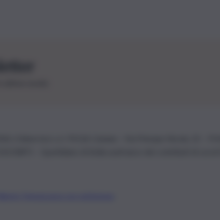
letter
le ultime novità
26 | Ediservice s.r.l. 95126 Catania – Via Principe Nicola, 22 – P
3210875 – Quotidiano di Sicilia usufruisce dei contributi di cui al
Alberto Tregua
Lavora con noi
Gerenza