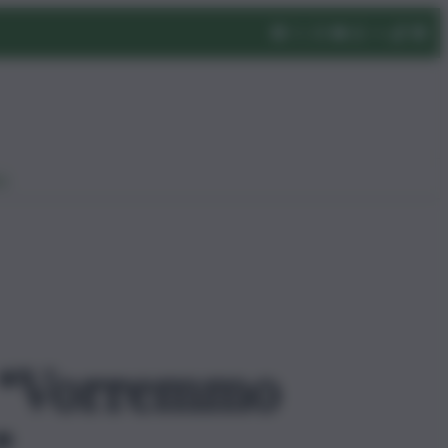
eo
: “Vorremmo