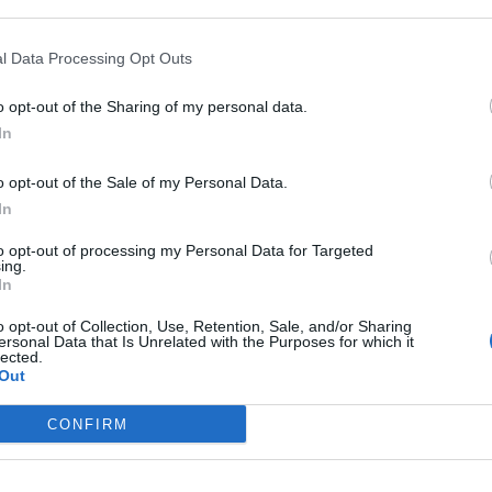
 that may further disclose it to other third parties.
iliera dei carburanti ci siano cartelli, accordi o altre
immotivatamente i listini di benzina e gasolio alla pompa in
l Data Processing Opt Outs
ridosso delle vacanze estive. Sono salassi che colpiscono
agliarsi un periodo di riposo altrimenti possiamo ben dire che
o opt-out of the Sharing of my personal data.
Lo afferma il presidente di Federcontribuenti,
Marco
In
che la Guardia di Finanza torni ad indagare come ha fatto
ccise”.
o opt-out of the Sale of my Personal Data.
che l’incremento dei prezzi sembra non rispondere
In
 sono in continuo ribasso. È una vera e propria
re, il ruolo dei broker. Ecco – conclude – anche una
to opt-out of processing my Personal Data for Targeted
mento sui dati riguardo la vera quantità di carburante
ing.
In
o opt-out of Collection, Use, Retention, Sale, and/or Sharing
ersonal Data that Is Unrelated with the Purposes for which it
lected.
Out
CONFIRM