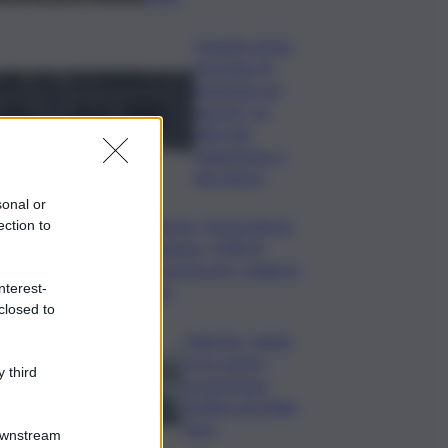
Quando arriva
l’assegno di
inclusione ad
agosto? Le
date del
pagamento e
dei rinnovi
sonal or
Turismo, Osservatorio
ection to
Telepass: +20% di
interesse per i viaggi in
nterest-
auto
closed to
Palermo, rapina
in un centro
 third
scommesse:
bottino da 5mila
euro
Downstream