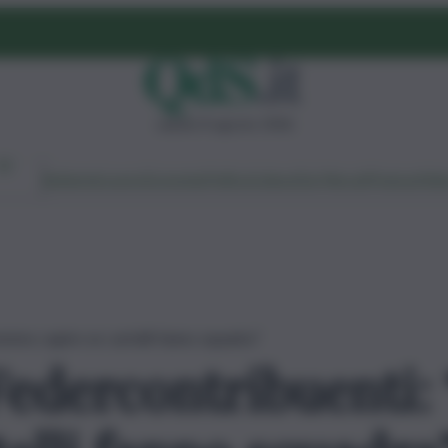
sabato 8 agosto 2026
Ambiente
Lavoro
Economia
Politica
Cultura
Dai Mercati
Podcast
Vid
emmo capire se cartelli fanno squadra”
Federcontribuenti