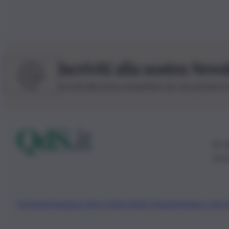
Iscriviti alla nostra News
Iscriviti alla nostra newsletter per non perdere 
© 20
0115
Chi Siamo
Fondazione Etica e Valori Marilù Tregua
Fondatore Carlo 