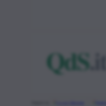
Google
Discover
Fonti 
Seguici su