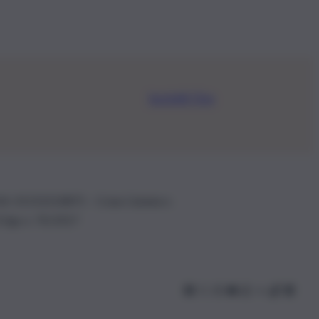
Iscriviti Ora
.IVA: 01153210875 – Cciaa Catania n.
 D.lgs n. 70/2017