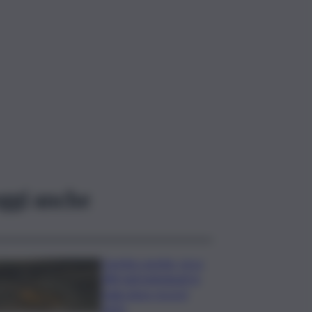
ggi anche
Caretta caretta, circa
280 nidi individuati in
Italia dopo record
2025