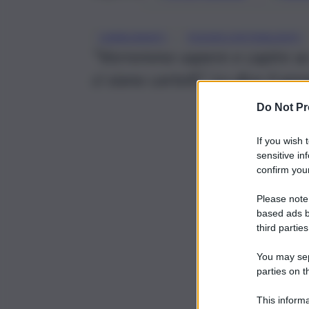
, 
CARBURANTI
FEDERCONTRIBUENTI
”Vorremmo sapere e capire se al
ci siano cartelli”. Lo dice il p
Do Not Pr
If you wish 
sensitive in
confirm your
Please note
based ads b
third parties
You may sepa
parties on t
This informa