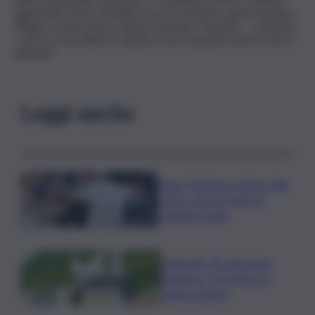
oggi eletto primo cittadino con un consenso quasi unanime.
“Auguri e buon lavoro anche al sindaco Trantino – conclude
– per lo straordinario risultato e per il grande lavoro che lo
attende”.
Leggi anche
Papa: Presenza di Dio nelle
nostre vite in grado di
cambiare tutto
Nagasaki, 81 anni dopo
l’atomica: “Il nucleare è
male assoluto”