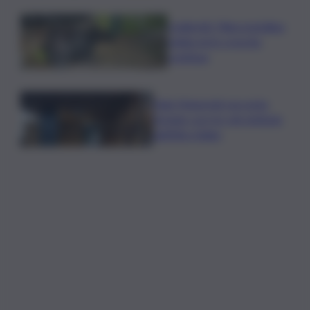
Coldiretti: Filiera bufalina
solida ed in crescita
continua
Nals Margreid racconta
l’estate con tre vini simbolo
dell’Alto Adige