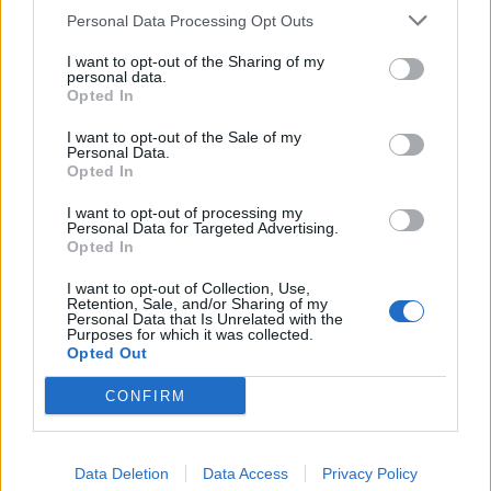
Personal Data Processing Opt Outs
This information may also be disclosed by us to third parties
01153210875 – Quotidiano di Sicilia usufruisce dei
on the IAB’s List of Downstream Participants that may further
contributi di cui al D.lgs n. 70/2017
I want to opt-out of the Sharing of my
disclose it to other third parties.
personal data.
Opted In
I want to opt-out of the Sale of my
Personal Data.
Chi Siamo
Opted In
Fondazione Etica e Valori Marilù Tregua
Fondatore Carlo Alberto Tregua
Lavora con noi
I want to opt-out of processing my
Personal Data for Targeted Advertising.
Gerenza
Opted In
I want to opt-out of Collection, Use,
Retention, Sale, and/or Sharing of my
Personal Data that Is Unrelated with the
Purposes for which it was collected.
Opted Out
Scarica l’app
CONFIRM
Privacy Policy
Preferenze Privacy
Data Deletion
Data Access
Privacy Policy