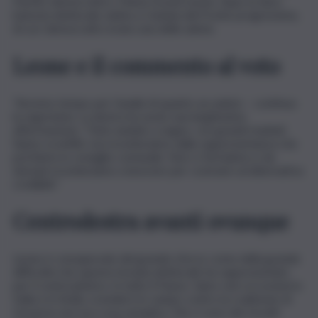
Partito democratico, Maria Grazia Leone, dopo la dura
batosta elettorale subita a Catania dal Fronte progressista,
di cui i democratici erano una delle anime.
Leone e il commento al voto
“Avremo tempo per l’analisi di quanto accaduto – continua
la segretaria. La destra ha avuto una larghissima
affermazione: 7 liste andate a segno, con grandi risultati.
Siamo sconfitti, ma ricominciamo dalla rappresentanza che
portiamo in consiglio comunale. Non ci fermiamo e da
domani ricominciamo a lavorare per costruire un’alternativa
credibile”.
Centrodestra avanti ovunque
Leone è consapevole del grande sforzo come della grande
difficoltà che questa tornata elettorale ha rappresentato
per il centrosinistra. In tutto il Paese. Salvo rare eccezioni in
Italia e in Sicilia, scendere in campo contro la coalizione di
Governo non era cosa semplice. Ma ci sono dei risvolti