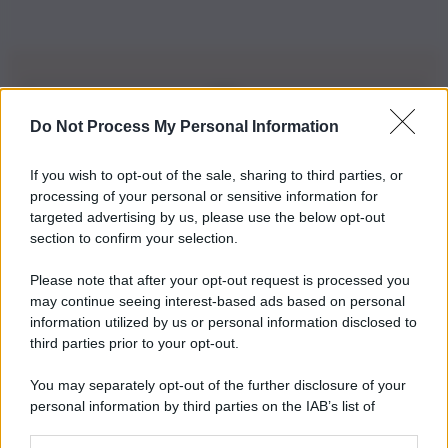
Do Not Process My Personal Information
Iscriviti alla nostra Newsletter
If you wish to opt-out of the sale, sharing to third parties, or
Iscriviti alla nostra newsletter per non perdere le ultime
processing of your personal or sensitive information for
novità
targeted advertising by us, please use the below opt-out
section to confirm your selection.
Iscriviti Ora
Please note that after your opt-out request is processed you
may continue seeing interest-based ads based on personal
information utilized by us or personal information disclosed to
third parties prior to your opt-out.
You may separately opt-out of the further disclosure of your
personal information by third parties on the IAB’s list of
© 2026 | Ediservice s.r.l. 95126 Catania – Via Principe
downstream participants.
Nicola, 22 – P.IVA: 01153210875 – Cciaa Catania n.