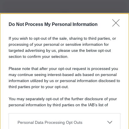
Do Not Process My Personal Information
Iscriviti alla nostra Newsletter
If you wish to opt-out of the sale, sharing to third parties, or
Iscriviti alla nostra newsletter per non perdere le ultime
processing of your personal or sensitive information for
novità
targeted advertising by us, please use the below opt-out
section to confirm your selection.
Iscriviti Ora
Please note that after your opt-out request is processed you
may continue seeing interest-based ads based on personal
information utilized by us or personal information disclosed to
third parties prior to your opt-out.
You may separately opt-out of the further disclosure of your
personal information by third parties on the IAB’s list of
© 2026 | Ediservice s.r.l. 95126 Catania – Via Principe
downstream participants.
Nicola, 22 – P.IVA: 01153210875 – Cciaa Catania n.
Personal Data Processing Opt Outs
This information may also be disclosed by us to third parties
01153210875 – Quotidiano di Sicilia usufruisce dei