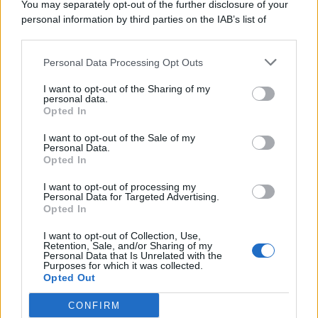
You may separately opt-out of the further disclosure of your
personal information by third parties on the IAB’s list of
© 2026 | Ediservice s.r.l. 95126 Catania – Via Principe
downstream participants.
Nicola, 22 – P.IVA: 01153210875 – Cciaa Catania n.
Personal Data Processing Opt Outs
This information may also be disclosed by us to third parties
01153210875 – Quotidiano di Sicilia usufruisce dei
on the IAB’s List of Downstream Participants that may further
contributi di cui al D.lgs n. 70/2017
I want to opt-out of the Sharing of my
disclose it to other third parties.
personal data.
Opted In
I want to opt-out of the Sale of my
Personal Data.
Chi Siamo
Opted In
Fondazione Etica e Valori Marilù Tregua
Fondatore Carlo Alberto Tregua
Lavora con noi
I want to opt-out of processing my
Personal Data for Targeted Advertising.
Gerenza
Opted In
I want to opt-out of Collection, Use,
Retention, Sale, and/or Sharing of my
Personal Data that Is Unrelated with the
Purposes for which it was collected.
Opted Out
Scarica l’app
CONFIRM