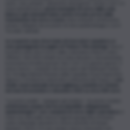
uomo. Una variante “altamente divergente” di Sars-CoV-2 è
stata identificata in
alcuni esemplari di cervo dalla coda
bianca e gli scienziati hanno anche trovato prove della
trasmissione da cervo a uomo
, intercettando un’infezione
umana collegata da un punto di vista epidemiologico con il
‘focolaio’ animale.
Le scoperte sono di un team di ricercatori canadesi e si
sono guadagnate le pagine di ‘Nature Microbiology’.
Non è
la prima volta che il cervo dalla coda bianca finisce sotto i
riflettori. Nel 2021 infatti era stata rilevata e documentata
la presenza di anticorpi per Sars-CoV-2 in questa specie. Il
nuovo lavoro, condotto da ricercatori del National Centre
for Foreign Animal Disease della Canadian Food Inspection
Agency e di diverse università e istituzioni del Paese, è
uno
studio osservazionale di sorveglianza condotto in Ontario
nei mesi di novembre e dicembre 2021 su circa 300 cervi.
“La nostra analisi – spiegano gli studiosi – ha anche rivelato
un’infezione umana che ha un plausibile collegamento
epidemiologico” con i campioni di cervo dalla coda bianca
: è
stata raccolta nella stessa regione geografica (Ontario
sudoccidentale) durante lo stesso periodo di tempo
(autunno 2021). E il caso umano aveva conosciuto uno