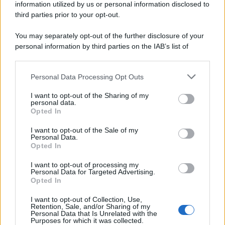
information utilized by us or personal information disclosed to
third parties prior to your opt-out.
You may separately opt-out of the further disclosure of your
personal information by third parties on the IAB’s list of
© 2026 | Ediservice s.r.l. 95126 Catania – Via Principe
downstream participants.
Nicola, 22 – P.IVA: 01153210875 – Cciaa Catania n.
Personal Data Processing Opt Outs
This information may also be disclosed by us to third parties
01153210875 – Quotidiano di Sicilia usufruisce dei
on the IAB’s List of Downstream Participants that may further
contributi di cui al D.lgs n. 70/2017
I want to opt-out of the Sharing of my
disclose it to other third parties.
personal data.
Opted In
I want to opt-out of the Sale of my
Personal Data.
Chi Siamo
Opted In
Fondazione Etica e Valori Marilù Tregua
Fondatore Carlo Alberto Tregua
Lavora con noi
I want to opt-out of processing my
Personal Data for Targeted Advertising.
Gerenza
Opted In
I want to opt-out of Collection, Use,
Retention, Sale, and/or Sharing of my
Personal Data that Is Unrelated with the
Purposes for which it was collected.