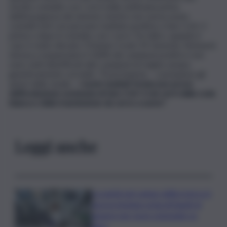
stretto contatto con i cervi nella settimana prima
dell’insorgenza dei sintomi, mentre non aveva avuto
contatti noti con persone risultate positive a Sars-CoV-2
prima o dopo il contatto con i cervi. Tra l’altro, quando il
caso è stato rilevato, l’Ontario Covid-19 Genomic Network
mirava a sequenziare il 100% dei campioni positivi e non
sono stati identificati altri campioni di origine umana
geneticamente correlati. “Presi insieme – concludono gli
autori dello studio –
i nostri risultati forniscono prove
dell’evoluzione sostenuta di Sars-CoV-2 nei cervi dalla coda
bianca e della trasmissione da cervo a uomo”.
Leggi anche
La parità nel campo della ricerca è
ancora lontana ostacoli legati al
genere per nove scienziate su
dieci