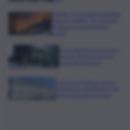
Acireale, il tema degli incendi tiene
banco in Consiglio. “Far rispettare
l’ordinanza su scerbatura dei
terreni”
Siccità, abitazioni senz’acqua a
Terrasini. Dal Comune arriva
bypass di emergenza
I Governi promettono ma non
mantengono: dal 2020 ben 550
decreti attuativi non emessi