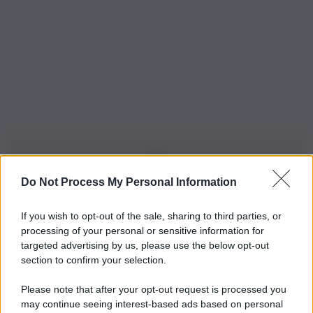
Do Not Process My Personal Information
Iscriviti alla nostra Newsletter
If you wish to opt-out of the sale, sharing to third parties, or
Iscriviti alla nostra newsletter per non perdere le ultime
processing of your personal or sensitive information for
novità
targeted advertising by us, please use the below opt-out
section to confirm your selection.
Iscriviti Ora
Please note that after your opt-out request is processed you
may continue seeing interest-based ads based on personal