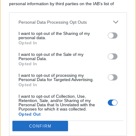
personal information by third parties on the IAB’s list of
© 2026 | Ediservice s.r.l. 95126 Catania – Via Principe
downstream participants.
Nicola, 22 – P.IVA: 01153210875 – Cciaa Catania n.
Personal Data Processing Opt Outs
This information may also be disclosed by us to third parties
01153210875 – Quotidiano di Sicilia usufruisce dei
on the IAB’s List of Downstream Participants that may further
contributi di cui al D.lgs n. 70/2017
I want to opt-out of the Sharing of my
disclose it to other third parties.
personal data.
Opted In
I want to opt-out of the Sale of my
Personal Data.
Chi Siamo
Opted In
Fondazione Etica e Valori Marilù Tregua
Fondatore Carlo Alberto Tregua
Lavora con noi
I want to opt-out of processing my
Personal Data for Targeted Advertising.
Gerenza
Opted In
I want to opt-out of Collection, Use,
Retention, Sale, and/or Sharing of my
Personal Data that Is Unrelated with the
Purposes for which it was collected.
Opted Out
Scarica l’app
CONFIRM
Privacy Policy
Preferenze Privacy