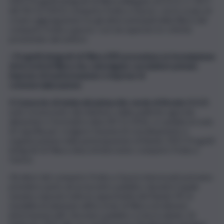
2021 Progetti integrati di filiera (Allegato al D.D.G. n. 5477
del 30/12/2021) comparto frutta a Guscio, con lo scopo di
creare aggregazione tra gli attori principali della filiera del
comparto frutta a guscio, così da superare le criticità
presentate dal settore.
I
Progetti integrati di Filiera (Pif) prevedono la formulazione
di Accordi di filiera che coinvolgano i produttori primari,
imprese di trasformazione e imprese di
commercializzazione
.
Il Consorzio di tutela del pistacchio verde di Bronte D.O.P.
,
ente riconosciuto dal ministero delle politiche agricole,
alimentari e forestali in data 09/11/2016, si candida al ruolo
di Capofila per svolgere funzioni di coordinamento e
organizzazione nella partecipazione al Bando 2021 Progetti
integrati di Filiera, linea di intervento comparto Frutta a
Guscio.
Gli attori del comparto Frutta a Guscio interessati potranno
prendere parte ad un incontro pubblico durante il quale
saranno esposte tutte le opportunità del Bando Pif, le
modalità di adesione all’Accordo di filiera ed ulteriori
informazioni utili. L’incontro pubblico si terrà sabato 19