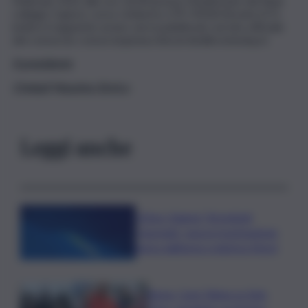
Febbraio 2022 alle ore 16:00 presso l’Auditorium del Real
collegio Capizzi, corso Umberto 279, 95034 Bronte (CT),
inoltre il seguente avviso verrà pubblicato sul sito ufficiale
del consorzio consorziopistacchioverdedibrontedop.it.
Il presidente
Cimbali Massimo Enrico
Leggi anche
L’Etna ‘chiama’, Stromboli
‘risponde’: nuova tracimazione
lavica dall’area craterica Nord
Roma, Card. Reina su Spin