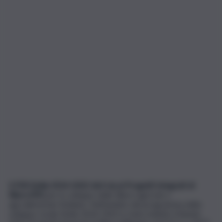
Il PSR Sicilia 2014-2022 dà il via ai Progetti Integrati di
filiera (Pif)
per lo sviluppo delle filiere agricole e
agroalimentari Siciliane. Nell’ambito del programma dello
sviluppo rurale Sicilia 2014-2022 è stato indetto il Bando