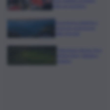
Time: sbagliato archiviare
tutto con sgombero
Escursioni tra ambiente e
storia nel comprensorio
dello Zoncolan
”OltreGusto Oltrepo Terra
di Pinot Nero” debutta a
Voghera