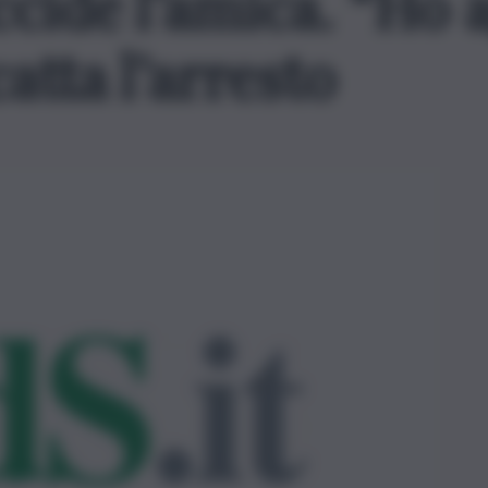
ccide l’amica. “Ho a
atta l’arresto