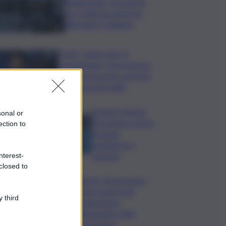
Bitdefender: popolarità
de L’Odissea usata per
diffondere malware
Covid, ‘Conte-day’ in
commissione: “non sono un
eroe ma un uomo corretto,
non troverete nulla”
Guccini, Meloni:
sonal or
l’ho amato e mi ha
ection to
formato,
continuerò a
cantarlo
nterest-
closed to
Palermo, l’operazione
Varchi è anche nel
 third
Sottogoverno:
D’Alessandro nella
commissione