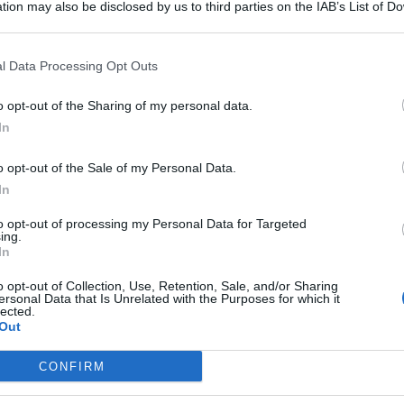
tion may also be disclosed by us to third parties on the IAB’s List of 
 that may further disclose it to other third parties.
l Data Processing Opt Outs
 la propria auto, causando la morte di una donna e ferendo
o opt-out of the Sharing of my personal data.
nsano gesto, nella zona industriale di Catania, nei pressi di
In
il misfatto, ha chiamato la polizia per consegnarsi e
ue malcapitate, una donna di 56 anni, Anna Longo, che
arco
o opt-out of the Sale of my Personal Data.
.
In
to opt-out of processing my Personal Data for Targeted
ing.
In
ormida, di 69 anni, originaria dell’Ennese. Indaga la
ttuale di Catania.
o opt-out of Collection, Use, Retention, Sale, and/or Sharing
ersonal Data that Is Unrelated with the Purposes for which it
lected.
so per violenze
Out
CONFIRM
ia
per il tentato omicidio della consorte, di 56 anni, rimasta
rta sul posto, era a processo per violenze sulla moglie.