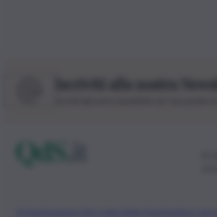
Iscriviti alla nostra News
Iscriviti alla nostra newsletter per non perdere 
© 20
0115
Chi Siamo
Fondazione Etica e Valori Marilù Tregua
Fondatore Carlo 