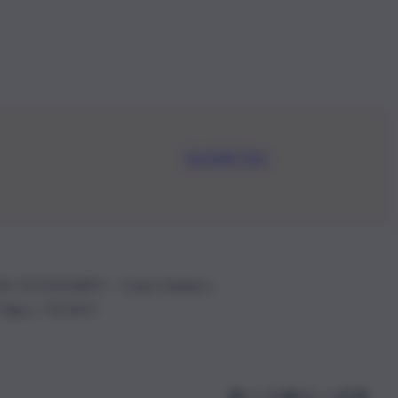
Iscriviti Ora
.IVA: 01153210875 – Cciaa Catania n.
 D.lgs n. 70/2017