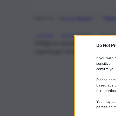
Google
Discover
Fonti 
Seguici su
, 
, 
CATANIA
MORTE DONNA
POLIZIA
Indaga la squadra mobile coord
Do Not Pr
capoluogo etneo
If you wish 
sensitive in
confirm your
Please note
based ads b
third parties
You may sepa
parties on t