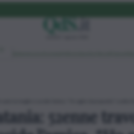
venerdì 7 agosto 2026
Ambiente
Lavoro
Economia
Politica
Cultura
Dai Mercati
Podcast
Vid
uto la moglie e uccide l’amica. “Ho agito di proposito”, scatta l’
ania: 52enne travo