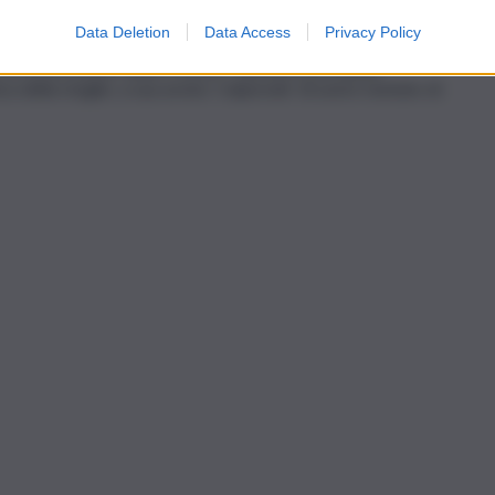
er reati contro il patrimonio e anche già sottoposto, nel
Data Deletion
Data Access
Privacy Policy
la ricostruzione della Procura, ‘obiettivo principale’
a della moglie, a sua avviso ‘colpevole’ di avere tentato di