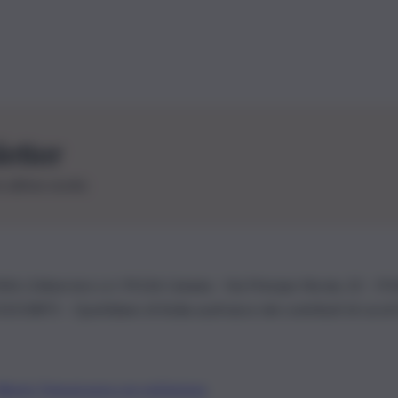
letter
le ultime novità
26 | Ediservice s.r.l. 95126 Catania – Via Principe Nicola, 22 – P
3210875 – Quotidiano di Sicilia usufruisce dei contributi di cui al
Alberto Tregua
Lavora con noi
Gerenza