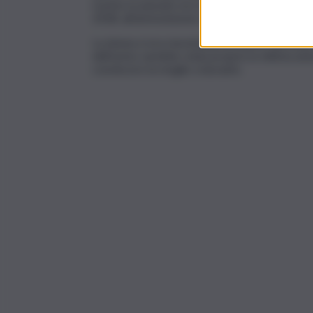
L’uomo in passato era stato denunciato anche p
2018, all’ammonizione da parte del Questore.
La donna si era riavvicinata al marito. Secondo 
dell’uomo sarebbe stata proprio la vittima amic
convincere la moglie a lasciarlo.