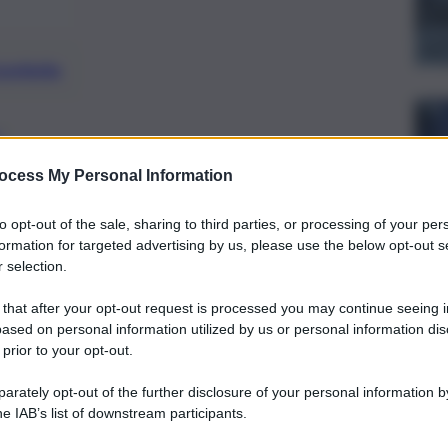
preferite
inata dalla Procura distrettuale del
ocess My Personal Information
to opt-out of the sale, sharing to third parties, or processing of your per
formation for targeted advertising by us, please use the below opt-out s
 selection.
 that after your opt-out request is processed you may continue seeing i
ased on personal information utilized by us or personal information dis
 prior to your opt-out.
rately opt-out of the further disclosure of your personal information by
he IAB’s list of downstream participants.