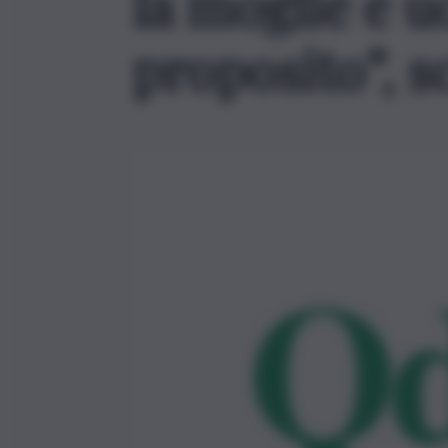
la moglie e u
proposito”, sc