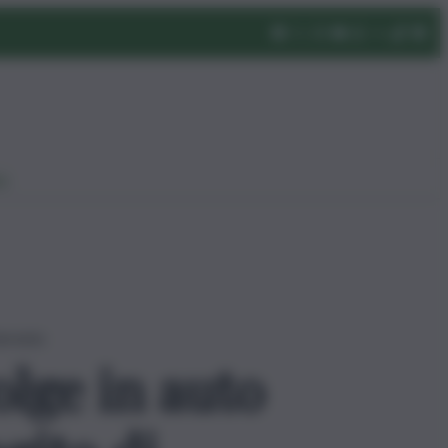
eo
arresto
lge in auto