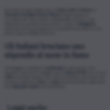
Secondo la Lega Italiana per la
Lotta contro i Tumori
, la
Giornata Mondiale Senza Tabacco
rappresenta un’
occasione per fare il punto sull’abitudine al fumo e per
rilanciare la sua lotta senza riserve contro il
tabagismo
,
partendo da un presupposto: la pandemia da tabacco è la
prima causa evitabile di morte.
Gli italiani bruciano uno
stipendio al mese in fumo
Un’indagine condotta in
Lombardia
ha dimostrato che i
fumatori sono per la maggior parte
donne (57%),
che circa il
70%
ha tentato almeno una volta di smettere ma anche che
la spesa media per
fumo
e
svapo
brucia in pratica ogni anno
uno
stipendio medio
di un lombardo.
Leggi anche