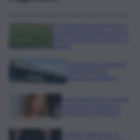
Il Catania elimina ai rigori il Vicenza
e si regala i trentaduesimi di Coppa
Italia contro il Parma: la cronaca e il
tabellino
Truffa del “finto carabiniere”,
catanese arrestato
all’aeroporto di Palermo
Verso le elezioni 2027, Palermo
in fermento: l’avanti tutta di
Varchi agita il centrodestra
Joe Biden, il figlio rivela: “Il