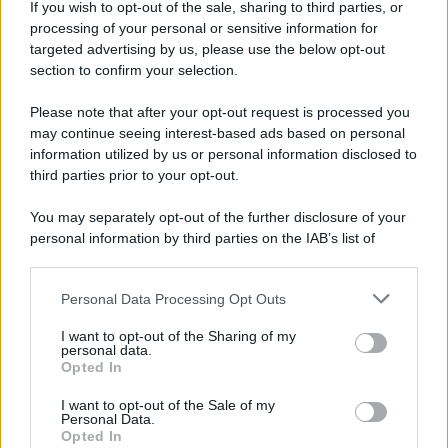
If you wish to opt-out of the sale, sharing to third parties, or
Iscriviti alla nostra newsletter per non perdere le ultime
processing of your personal or sensitive information for
novità
targeted advertising by us, please use the below opt-out
section to confirm your selection.
Iscriviti Ora
Please note that after your opt-out request is processed you
may continue seeing interest-based ads based on personal
information utilized by us or personal information disclosed to
third parties prior to your opt-out.
You may separately opt-out of the further disclosure of your
personal information by third parties on the IAB’s list of
© 2026 | Ediservice s.r.l. 95126 Catania – Via Principe
downstream participants.
Nicola, 22 – P.IVA: 01153210875 – Cciaa Catania n.
Personal Data Processing Opt Outs
This information may also be disclosed by us to third parties
01153210875 – Quotidiano di Sicilia usufruisce dei
on the IAB’s List of Downstream Participants that may further
contributi di cui al D.lgs n. 70/2017
I want to opt-out of the Sharing of my
disclose it to other third parties.
personal data.
Opted In
I want to opt-out of the Sale of my
Personal Data.
Chi Siamo
Opted In
Fondazione Etica e Valori Marilù Tregua