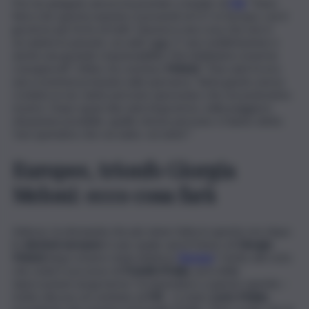
Poi, ha spiegato ancora la premier e leader di
FdI
: “Sono
fiera che questa nazione si presenti al G7, in Europa, con il
governo più forte di tutti. Questa è una cosa che non è
accaduta in passato, accade oggi. E’ una soddisfazione e
anche una grande responsabilità. Noi dobbiamo esserne
consapevoli”. Infine, ha concluso
Meloni
: “Due anni fa era
una scommessa basata sulla speranza. Tanta gente aveva
creduto in noi, tante persone speravano che noi potessimo
essere. Dopo quasi due anni di governo, nella peggiore
situazione possibile, quelle stesse persone ci hanno detto
‘non speriamo che voi siate, voi siete’”.
Europee, trionfo Giorgia
Meloni: ecco cosa farà
Adesso, la domanda che più viene fatta in queste ore dopo
le
elezioni europee
è una: quale sarà il futuro di
Giorgia
Meloni
dopo essere stata eletta in
Europa
? L’esito del voto
che vede il successo di
Fratelli d’Italia
, avrà delle
ripercussioni sul governo? A rispondere a questo quesito –
molto discuso al comitato di
FdI
– è stato
Lucio Malan
,