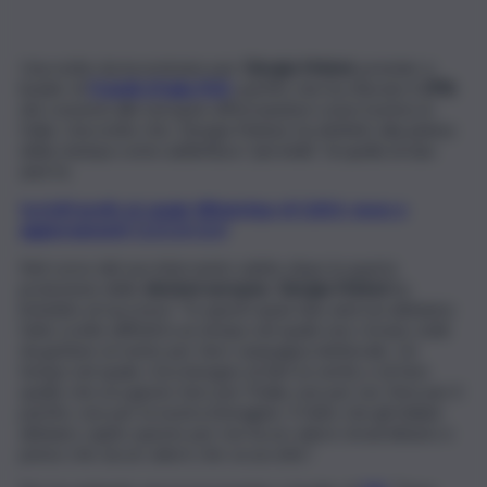
Una notte da incorniciare per
Giorgia Meloni
, premier e
leader di
Fratelli d’Italia (FdI)
, partito che ha sfiorato il
29%
dei consensi alle europee affermandosi come il primo in
Italia. Una notte che, Giorgia Meloni, ha definito alla platea
della stampa come addirittura “più bella” di quella di due
anni fa.
Iscriviti gratis al canale WhatsApp di QdS.it, news e
aggiornamenti CLICCA QUI
Nel corso del suo intervento subito dopo la quarta
proiezione delle
elezioni europee
,
Giorgia Meloni
ha
brindato al successo: “In questi quasi due anni noi abbiamo
fatto scelte difficili in un tempo nel quale non c’erano soldi
da gettare al vento per fare campagna elettorale. Un
tempo nel quale c’era bisogno di dire la verità, e di fare
quello che era giusto fare per l’Italia, non per noi. Non per il
partito, non per la nostra immagine. Il fatto che gli italiani
abbiano capito questo per me ha un valore straordinario e
penso che sia un valore che va accolto”.