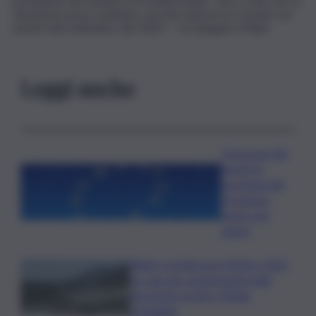
presidente dei senatori di Fratelli d’Italia. “Non credo che la
situazione possa cambiare, perchè il governo è basato sui
numeri del settembre del 2022” – ha spiegato Malan.
Leggi anche
Oroscopo del
lunedì, le
previsioni del
10 agosto
segno per
segno
Rifiuti, in Sicilia tra il 2024 e 2025
un calo dei conferimenti nelle
discariche di oltre 50mila
tonnellate