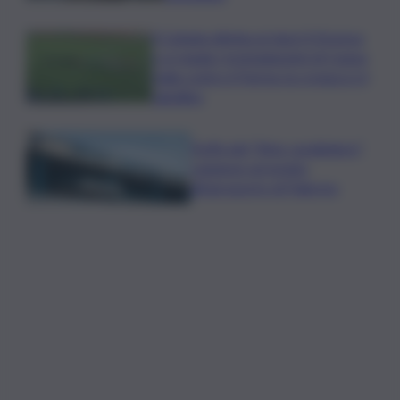
Il Catania elimina ai rigori il Vicenza
e si regala i trentaduesimi di Coppa
Italia contro il Parma: la cronaca e il
tabellino
Truffa del “finto carabiniere”,
catanese arrestato
all’aeroporto di Palermo