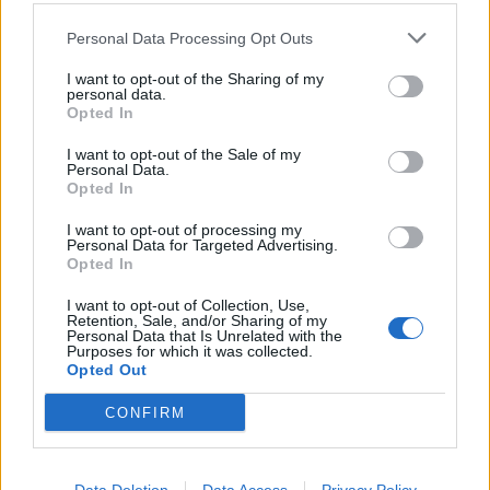
Nicola, 22 – P.IVA: 01153210875 – Cciaa Catania n.
Personal Data Processing Opt Outs
This information may also be disclosed by us to third parties
01153210875 – Quotidiano di Sicilia usufruisce dei
on the IAB’s List of Downstream Participants that may further
contributi di cui al D.lgs n. 70/2017
I want to opt-out of the Sharing of my
disclose it to other third parties.
personal data.
Opted In
I want to opt-out of the Sale of my
Personal Data.
Chi Siamo
Opted In
Fondazione Etica e Valori Marilù Tregua
Fondatore Carlo Alberto Tregua
Lavora con noi
I want to opt-out of processing my
Personal Data for Targeted Advertising.
Gerenza
Opted In
I want to opt-out of Collection, Use,
Retention, Sale, and/or Sharing of my
Personal Data that Is Unrelated with the
Purposes for which it was collected.
Opted Out
Scarica l’app
CONFIRM
Privacy Policy
Preferenze Privacy