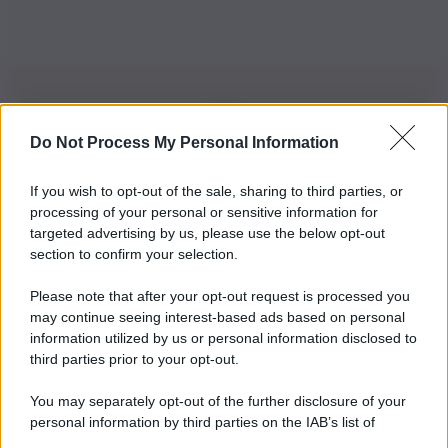
Do Not Process My Personal Information
Iscriviti alla nostra Newsletter
If you wish to opt-out of the sale, sharing to third parties, or
Iscriviti alla nostra newsletter per non perdere le ultime
processing of your personal or sensitive information for
novità
targeted advertising by us, please use the below opt-out
section to confirm your selection.
Iscriviti Ora
Please note that after your opt-out request is processed you
may continue seeing interest-based ads based on personal
information utilized by us or personal information disclosed to
third parties prior to your opt-out.
You may separately opt-out of the further disclosure of your
personal information by third parties on the IAB’s list of
© 2026 | Ediservice s.r.l. 95126 Catania – Via Principe
downstream participants.