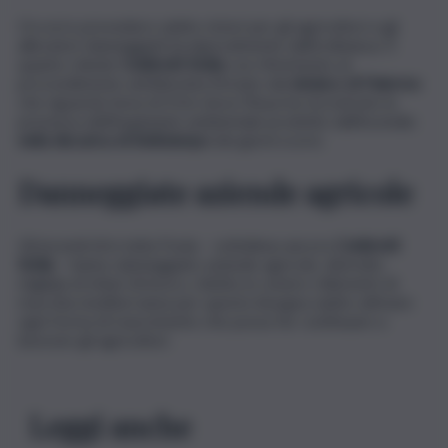
Occorre prevedere subito ristori per gli agricoltori e gli
allevatori danneggiati incolpevolmente dall’ordinanza. È
quanto chiede
Coldiretti Sicilia
con riferimento al
provvedimento antidiossina firmato dal
sindaco di Palermo
che riguarda l’area di 4 km dove l’Arpa ha riscontrato la
presenza dell’inquinante ambientale prodotto dall’incendio
nella discarica di Bellolampo
dei giorni scorsi.
Danneggiate aziende agricole
Gli incendi di in tutta l’Isola – sottolinea ancora
Coldiretti
Sicilia
– hanno danneggiato aziende agricole, distrutto
migliaia di ettari di bosco, ridotto in cenere chilometri di
macchia mediterranea per questo bisogna subito attivare
ogni forma di risarcimento che possa far continuare a
lavorare gli agricoltori.
Leggi anche