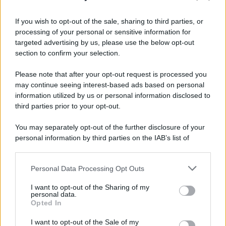
Iscriviti alla nostra Newsletter
If you wish to opt-out of the sale, sharing to third parties, or
Iscriviti alla nostra newsletter per non perdere le ultime
processing of your personal or sensitive information for
novità
targeted advertising by us, please use the below opt-out
section to confirm your selection.
Iscriviti Ora
Please note that after your opt-out request is processed you
may continue seeing interest-based ads based on personal
information utilized by us or personal information disclosed to
third parties prior to your opt-out.
You may separately opt-out of the further disclosure of your
personal information by third parties on the IAB’s list of
© 2026 | Ediservice s.r.l. 95126 Catania – Via Principe
downstream participants.
Nicola, 22 – P.IVA: 01153210875 – Cciaa Catania n.
Personal Data Processing Opt Outs
This information may also be disclosed by us to third parties
01153210875 – Quotidiano di Sicilia usufruisce dei
on the IAB’s List of Downstream Participants that may further
contributi di cui al D.lgs n. 70/2017
I want to opt-out of the Sharing of my
disclose it to other third parties.
personal data.
Opted In
I want to opt-out of the Sale of my