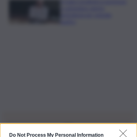
Il tragico incidente in gommone
a Lampedusa: aperta
un’inchiesta per omicidio
nautico
Do Not Process My Personal Information