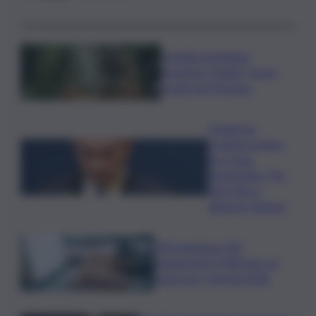
Castello di Meleto
presenta “Diade”, nuovo
rosato Igt Toscana
Israele ha
respinto il piano
per Gaza,
Netanyahu: “No
ritiro fino a
disarmo Hamas”
ESA seleziona 107
neolaureati: 3.000 euro al
mese per i tirocini 2026