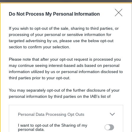
Do Not Process My Personal Information
Iscriviti alla nostra Newsletter
If you wish to opt-out of the sale, sharing to third parties, or
Iscriviti alla nostra newsletter per non perdere le ultime
processing of your personal or sensitive information for
novità
targeted advertising by us, please use the below opt-out
section to confirm your selection.
Iscriviti Ora
Please note that after your opt-out request is processed you
may continue seeing interest-based ads based on personal
information utilized by us or personal information disclosed to
third parties prior to your opt-out.
You may separately opt-out of the further disclosure of your
personal information by third parties on the IAB’s list of
© 2026 | Ediservice s.r.l. 95126 Catania – Via Principe
downstream participants.
Nicola, 22 – P.IVA: 01153210875 – Cciaa Catania n.
Personal Data Processing Opt Outs
This information may also be disclosed by us to third parties
01153210875 – Quotidiano di Sicilia usufruisce dei
on the IAB’s List of Downstream Participants that may further
contributi di cui al D.lgs n. 70/2017
I want to opt-out of the Sharing of my
disclose it to other third parties.
personal data.