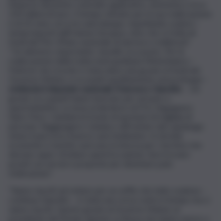
l’importo del primo contratto applicativo, ammonta a circa
554 milioni di euro. Il tempo stimato per la sua realizzazione
è di 35 mesi, circa tre anni dunque, rispettando a pieno i
tempi imposti dall’Unione Europea, visto che si tratta di
fondi del Pnrr (Piano nazionale di ripresa e resilienza)”.
“Un ulteriore, importante, tassello va a posto. Per la
realizzazione della tratta metropolitana Misterbianco –
Paternò che ricordo è stata sbloccata grazie ai fondi del
Governo Meloni, si va avanti speditamente senza intoppi –
evidenzia il deputato nazionale Francesco Ciancitto
-. Un
grazie va a quanti hanno lavorato per arrivare a
quest’obiettivo, in testa al direttore di FCE, l’ingegnere
Salvo Fiore. Cambierà il modo di spostarsi di migliaia di
persone. Raggiungere Catania e affrontare dal capoluogo
etneo il percorso inverso sarà facilissimo. In termini
economici e turistici sarà una ricchezza per i territori che
devono saper sfruttare quest’occasione, farsi trovare
pronti con servizi e proposte per diventare polo
d’attrazione”.
“Siamo riusciti ad evitare per un soffio che tutto svanisse –
continua Ciancitto – è stata una corsa contro il tempo ma ci
siamo riusciti. Questo grazie al Governo Meloni, al
presidente del Senato Ignazio La Russa che hanno messo a