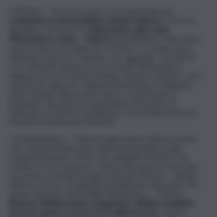
CATANIA – “Ancora un passo, uno importante per
completare la metropolitana Catania-Paternò
. La Fce ha
appaltato i lavori per la
realizzazione della tratta
Misterbianco centro – Paternò
. Ad effettuare l’intervento
sarà la ‘Consorzio Stabile SIS’, di Torino”. Lo rende noto il
deputato Francesco Ciancitto, che aggiunge: “Si tratta di
11,5 chilometri attraverso tre Comuni: Misterbianco,
Belpasso (con la frazione di Piano Tavola) e Paternò, con 5
stazioni da realizzare: Gullotta (Misterbianco), Belpasso
(Piano Tavola), Valcorrente (centro commerciale di
Etnapolis), Giaconia (corrispondente al territorio di
Palazzolo, in territorio di Belpasso, ma fondamentale per
Paternò) e Ardizzone (Paternò)”.
“La Misterbianco – Paternò rappresenta l’ultima sezione
che completa l’intera linea della metropolitana, lunga
complessivamente 30 km che collegherà Paternò con
Catania e il suo aeroporto. L’intera linea potrà, in una fase
successiva, estendersi lungo la dorsale Paternò – Adrano
(ulteriori 15 km), ad oggi già parzialmente attrezzata. Per
quanto riguarda i lavori della Misterbianco – Paternò,
l’importo dell’intervento complessivo, affidato mediante
accordo quadro, è di circa 672 milioni di euro
, mentre