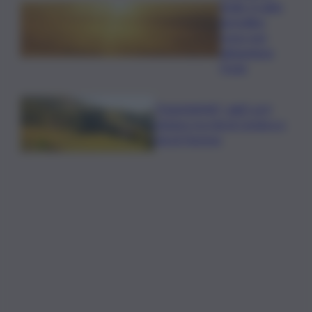
Sicilia, il caldo
da bollino
rosso non
abbandona
l’Isola
”DoloViniMiti”: dall’1 al 4
ottobre tra Val di Cembra e
Val di Fiemme