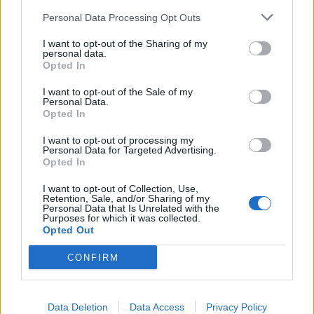
Nicola, 22 – P.IVA: 01153210875 – Cciaa Catania n.
Personal Data Processing Opt Outs
This information may also be disclosed by us to third parties
01153210875 – Quotidiano di Sicilia usufruisce dei
on the IAB’s List of Downstream Participants that may further
contributi di cui al D.lgs n. 70/2017
I want to opt-out of the Sharing of my
disclose it to other third parties.
personal data.
Opted In
I want to opt-out of the Sale of my
Personal Data.
Chi Siamo
Opted In
Fondazione Etica e Valori Marilù Tregua
Fondatore Carlo Alberto Tregua
Lavora con noi
I want to opt-out of processing my
Personal Data for Targeted Advertising.
Gerenza
Opted In
I want to opt-out of Collection, Use,
Retention, Sale, and/or Sharing of my
Personal Data that Is Unrelated with the
Purposes for which it was collected.
Opted Out
Scarica l’app
CONFIRM
Privacy Policy
Preferenze Privacy
Data Deletion
Data Access
Privacy Policy