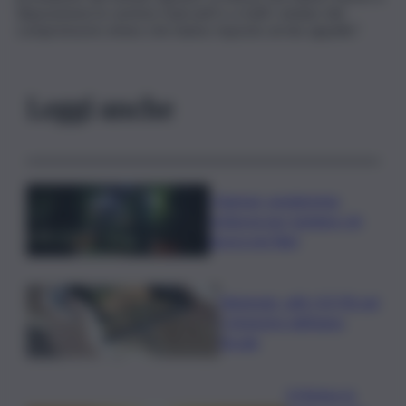
disposizione le somme mancanti e a tutti i sindaci del
comprensorio etneo che hanno risposto al mio appello”.
Leggi anche
I Barisei: vendemmia
notturna per tutelare chi
lavora nei filari
Nintendo, utili +53,5% nel
I trimestre dell’anno
fiscale
Il Meteo in