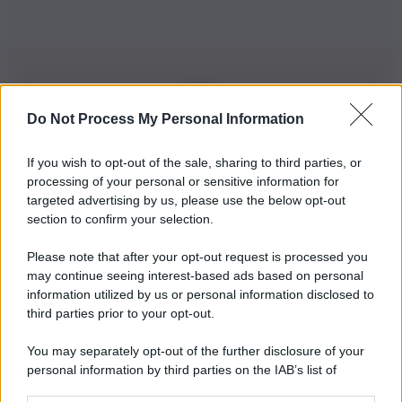
Do Not Process My Personal Information
Iscriviti alla nostra Newsletter
If you wish to opt-out of the sale, sharing to third parties, or
Iscriviti alla nostra newsletter per non perdere le ultime
processing of your personal or sensitive information for
novità
targeted advertising by us, please use the below opt-out
section to confirm your selection.
Iscriviti Ora
Please note that after your opt-out request is processed you
may continue seeing interest-based ads based on personal
information utilized by us or personal information disclosed to
third parties prior to your opt-out.
You may separately opt-out of the further disclosure of your
personal information by third parties on the IAB’s list of
© 2026 | Ediservice s.r.l. 95126 Catania – Via Principe
downstream participants.