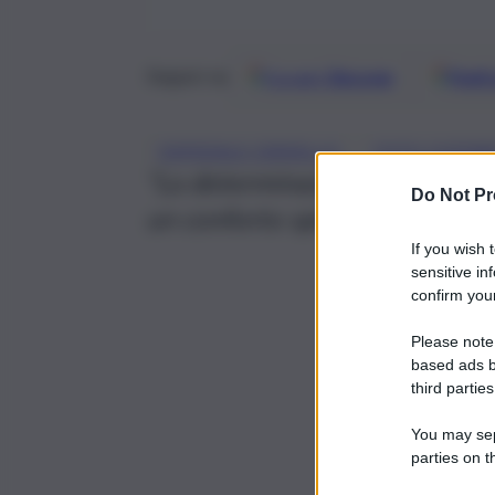
Google
Discover
Fonti 
Seguici su
, 
OSPEDALE CERVELLO
TOTO CUFFA
“La determinazione che lede il d
Do Not Pr
un conforto spirituale e alla 
If you wish 
sensitive in
confirm your
Please note
based ads b
third parties
You may sepa
parties on t