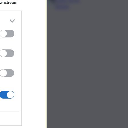
Downstream
19enne