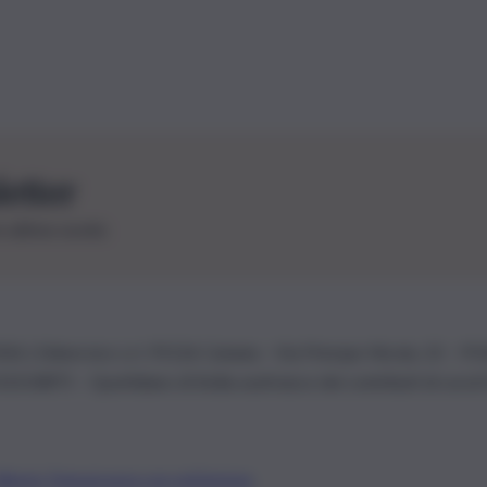
letter
le ultime novità
26 | Ediservice s.r.l. 95126 Catania – Via Principe Nicola, 22 – P
3210875 – Quotidiano di Sicilia usufruisce dei contributi di cui al
Alberto Tregua
Lavora con noi
Gerenza