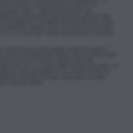
arla e di porre i fondamenti di una civiltà che ha
– prosegue Cuffaro – rappresenta pertanto una
are gli ambiti dedicati specificamente alla cura dello
zi di raccoglimento e preghiera dedicati alla pratica delle
ato le differenze vengono meno. Se una persona sta male a
te e a che cosa crede. Quello che interessa è come fare
relazioni tra personale sanitario, pazienti e quanti si
di un sempre più significativo legame che permetta ad ogni
ione in cui si trova. Anche in questa chiave più
 Papa Francesco in occasione della Giornata del malato, l’11
invito, tratto dal Vangelo di Luca: ‘Abbi cura di lui’. Se
lattia può diventare disumana. Auspichiamo che nella
ano”, conclude Cuffaro.