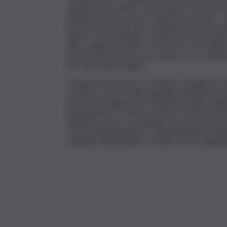
agendo nella realtà, è stata capace di trasform
segnato la nostra storia. ​Questa occasione 
provocazione non solo a mantenere ma ad ampli
spirito, con l’eventuale creazione di nuovi spa
altre religioni. Quando si sta vicino a un mal
nessuno interessa se va a messa, se è creden
per farlo stare meglio”.
“​Rappresenta anche un richiamo a migliorare le 
trovano a vivere negli ospedali, in direzione 
persona di cogliere una solidarietà nella condiz
propriamente sociale va vissuto il richiamo di
febbraio scorso, un impegno che si riassume nell’
vissuta nell’isolamento e nell’abbandono la ma
cappella dell’ospedale Cervello torni il cappell