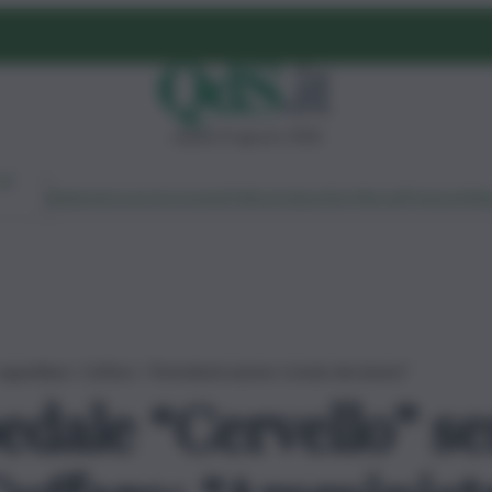
sabato 8 agosto 2026
Ambiente
Lavoro
Economia
Politica
Cultura
Dai Mercati
Podcast
Vid
appellano. Cuffaro: “Amministrazione riveda decisione”
edale “Cervello” s