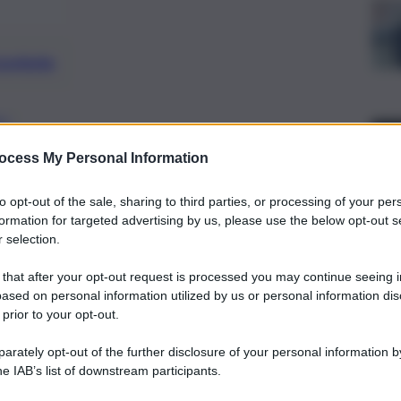
preferite
RO
iritto del paziente alla possibilità di
ocess My Personal Information
fruizione diuno spazio di meditazione”
to opt-out of the sale, sharing to third parties, or processing of your per
formation for targeted advertising by us, please use the below opt-out s
 selection.
 that after your opt-out request is processed you may continue seeing i
ased on personal information utilized by us or personal information dis
 prior to your opt-out.
rately opt-out of the further disclosure of your personal information by
he IAB’s list of downstream participants.