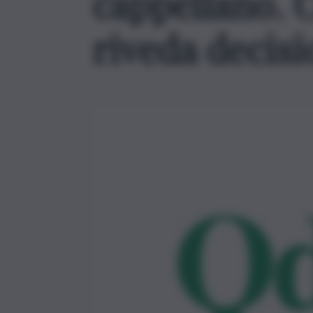
cappellano. 
riveda decisi