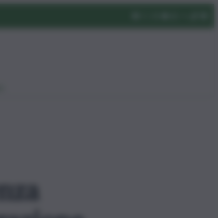
eo
enza