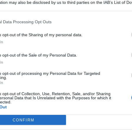
tion may also be disclosed by us to third parties on the IAB’s List of 
 that may further disclose it to other third parties.
l Data Processing Opt Outs
 nuovi Vespri’ – ha deciso che all
’ospedale Cervello di
o opt-out of the Sharing of my personal data.
r la Santa Messa
e i Sacramenti. Perché e quale politica lo
In
tivi della struttura ospedaliera a rivedere la
lla possibilità di un conforto spirituale e alla fruizione di
etario nazionale della Dc,
Totò Cuffaro.
o opt-out of the Sale of my Personal Data.
In
ga complessità natura umana”
to opt-out of processing my Personal Data for Targeted
ing.
In
cappellano in una delle più grandi strutture ospedaliere
a natura umana, fatta di corpo e anima, e dimenticare la
o opt-out of Collection, Use, Retention, Sale, and/or Sharing
ti gli ospedali. Ippocrate, fondatore della scienza medica
ersonal Data that Is Unrelated with the Purposes for which it
lected.
i Cristo, aveva introdotto un giuramento, che noi medici
Out
verso il quale i medici si facevano responsabili delle loro
a come valore fondamentale. Ma ricordo che bisogna
re la nascita degli ospedali. Furono i monaci a cominciare
CONFIRM
’epoca, poteva significare morire per aver contratto
l’invalidità. Gli ospedali non sono nati perché si sapesse