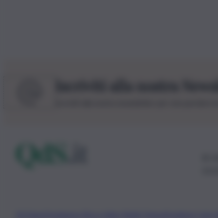
Iscriviti alla nostra News
Iscriviti alla nostra newsletter per non perdere 
© 20
0115
Chi Siamo
Fondazione Etica e Valori Marilù Tregua
Fondatore Carlo 