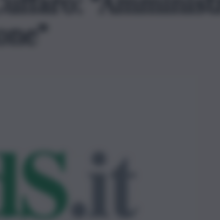
Cuffaro: “Amminist
one”