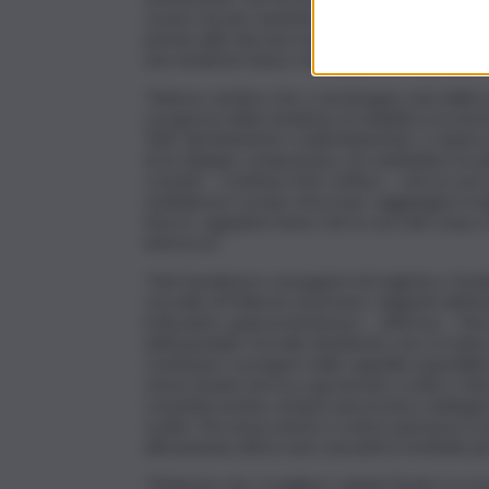
curare ma per assistere, per essere presenti vi
parola sulla vita non è più la morte. Nel mentre
una medicina futura, non legata alle superstizio
“​Adesso sembra che ci sia bisogno solo della 
i progressi della medicina, la malattia e la m
Tutti, direttamente o indirettamente, ci siamo 
di un dialogo comprensivo, di condividere le p
convinti – continua Totó Cuffaro – che la cura
moltiplicare i propri sforzi per raggiungere trag
Sturzo, sappiamo bene che la cura del corpo va
interezza”.
“​Nel tumultuoso susseguirsi di tragiche e ferali
Cervello di Palermo di privare i degenti dell’
irrilevante, quasi pretestuoso – afferma -. M
dell’ospedale Cervello disattenta, non si tratt
continuare a pregare nella cappella ospedaliera,
storia rimane ancora a governare scelte e deci
comunità umana, sempre più pronta a delegare a
scelte. Ma senza amore e senza speranza si ar
all’eutanasia attiva sono una pietra tombale pe
“​Piuttosto che ‘a togliere’, quindi, l’invito è 