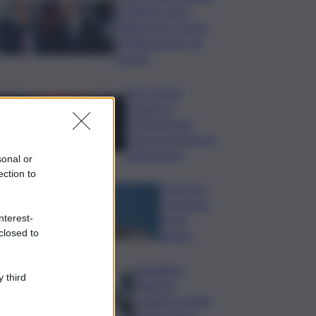
problemi con la
fideiussione: rischio
penalizzazione, gli
scenari
Etna, nuove
chiusure a
Fontanarossa;
stop provvisorio ai
voli in arrivo
sonal or
ection to
Francesco
Guccini un
nterest-
bravo
closed to
autore
Tragedia a
 third
Palermo:
schianto a notte
fonda, morto