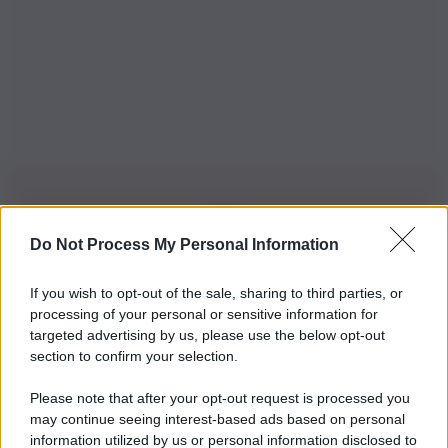
Do Not Process My Personal Information
Iscriviti alla nostra Newsletter
If you wish to opt-out of the sale, sharing to third parties, or
Iscriviti alla nostra newsletter per non perdere le ultime
processing of your personal or sensitive information for
novità
targeted advertising by us, please use the below opt-out
section to confirm your selection.
Iscriviti Ora
Please note that after your opt-out request is processed you
may continue seeing interest-based ads based on personal
information utilized by us or personal information disclosed to