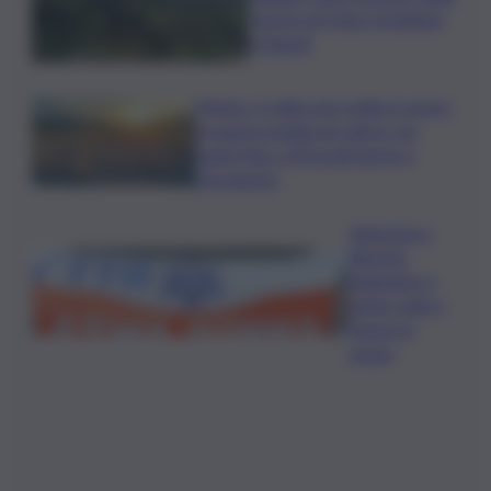
mostra di Heinz Schattner
a Napoli
Meteo, il caldo non molla: in arrivo
la quarta ondata di calore con
punte fino a 40 gradi anche a
Ferragosto
Disgrazia a
Riposto:
bagnante si
sente male e
muore in
acqua