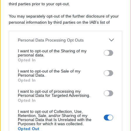
third parties prior to your opt-out.
You may separately opt-out of the further disclosure of your
personal information by third parties on the IAB’s list of
© 2026 | Ediservice s.r.l. 95126 Catania – Via Principe
downstream participants.
Nicola, 22 – P.IVA: 01153210875 – Cciaa Catania n.
Personal Data Processing Opt Outs
This information may also be disclosed by us to third parties
01153210875 – Quotidiano di Sicilia usufruisce dei
on the IAB’s List of Downstream Participants that may further
contributi di cui al D.lgs n. 70/2017
I want to opt-out of the Sharing of my
disclose it to other third parties.
personal data.
Opted In
I want to opt-out of the Sale of my
Personal Data.
Chi Siamo
Opted In
Fondazione Etica e Valori Marilù Tregua
Fondatore Carlo Alberto Tregua
Lavora con noi
I want to opt-out of processing my
Personal Data for Targeted Advertising.
Gerenza
Opted In
I want to opt-out of Collection, Use,
Retention, Sale, and/or Sharing of my
Personal Data that Is Unrelated with the
Purposes for which it was collected.
Opted Out
Scarica l’app