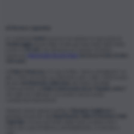
di Vincenzo Lapunzina
Le condizioni
meteo
avverse non aiutano le operazioni di
monitoraggio
di una delle strade più importanti della Sicilia,
ovvero la
SS 643
, che attraversa il Comune di Polizzi
Generosa,
interessata da una frana
che ha un fronte di oltre
150 metri
.
A
Polizzi Generosa
, è il caso di dirlo, “piove sul bagnato”, un
altro tratto di strada, un chilometro più a valle, è interessato
da uno
smottamento della base
del manto stradale.
Come previsto la
Sicilia è interessata da un “impulso artico”
che nella via Collesano si fa sentire ancora di più,
considerata l’esposizione.
Tuttavia, anche questa mattina,
Giuseppe Gugliuzza
, il
geologo incaricato dal
Dipartimento della Protezione Civile
regionale
, si trova sul fronte della frana, in attesa che il
resto dei corpi di fabbrica, inevitabilmente, si riversino a
valle.