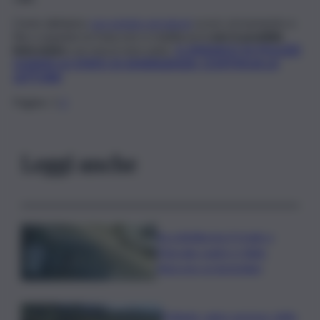
Come abbiamo
raccontato nei giorni
scorsi, al momento e
fino a quando la frana non si stabilizzerà
non è possibile
intervenire
con mezzi meccanici.
IL SINDACO DI POLIZZI
CHIEDE LO STATO DI EMERGENZA. CONTINUA LA
LETTURA
Pagine:
1
2
Leggi anche
Accoltellarono il rivale a
Marsala: padre e figlio
finiscono ai domiciliari
Follador wine sponsor della