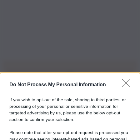
Do Not Process My Personal Information
Iscriviti alla nostra Newsletter
If you wish to opt-out of the sale, sharing to third parties, or
Iscriviti alla nostra newsletter per non perdere le ultime
processing of your personal or sensitive information for
novità
targeted advertising by us, please use the below opt-out
section to confirm your selection.
Iscriviti Ora
Please note that after your opt-out request is processed you
may continue seeing interest-based ads based on personal