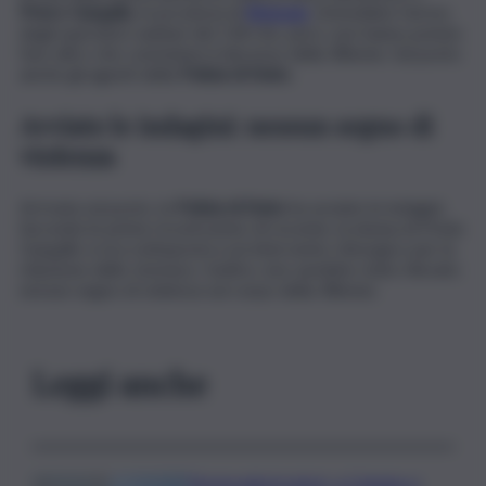
Prioro Gargallo
, in provincia di
Siracusa
. Immediato l’arrivo
degli operatori sanitari del 118 che, però, non hanno potuto
fare altro che constatare il decesso della 38enne. Sul posto
anche gli agenti della
Polizia di Stato.
Avviate le indagini: nessun segno di
violenza
Arrivata sul posto, la
Polizia di Stato
ha avviato le indagini.
Secondo le prime ricostruzioni, di recente, la donna di Priolo
Gargallo si era sottoposta a un intervento chirurgico per la
riduzione dello stomaco. Inoltre, non sarebbe stato rilevato
nessun segno di violenza sul corpo della 38enne.
Leggi anche
Termovalorizzatori, a Catania ci