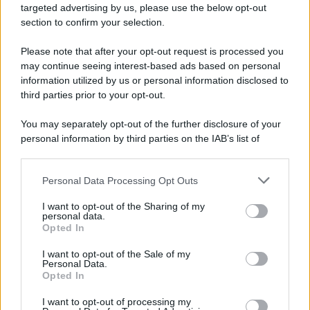
novità
targeted advertising by us, please use the below opt-out
section to confirm your selection.
Iscriviti Ora
Please note that after your opt-out request is processed you
may continue seeing interest-based ads based on personal
information utilized by us or personal information disclosed to
third parties prior to your opt-out.
You may separately opt-out of the further disclosure of your
personal information by third parties on the IAB’s list of
© 2026 | Ediservice s.r.l. 95126 Catania – Via Principe
downstream participants.
Nicola, 22 – P.IVA: 01153210875 – Cciaa Catania n.
Personal Data Processing Opt Outs
This information may also be disclosed by us to third parties
01153210875 – Quotidiano di Sicilia usufruisce dei
on the IAB’s List of Downstream Participants that may further
contributi di cui al D.lgs n. 70/2017
I want to opt-out of the Sharing of my
disclose it to other third parties.
personal data.
Opted In
I want to opt-out of the Sale of my
Personal Data.
Chi Siamo
Opted In
Fondazione Etica e Valori Marilù Tregua
Fondatore Carlo Alberto Tregua
Lavora con noi
I want to opt-out of processing my