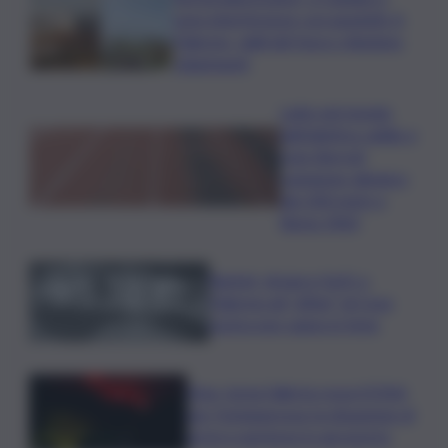
sono interferenze con gasdotti. A
Palermo, vigili del fuoco chiedono
chiarimenti
Lutto nel mondo
dell’atletica: addio a
Livio Berruti,
campione olimpico
dei 200 metri a
Roma 1960
Racket, droga e furti: a
Palermo gli “affari” di Cosa
nostra non vanno in ferie
Etna, torna l’allerta rossa VONA
per Fontanarossa: la situazione di
arrivi e partenze in aeroporto