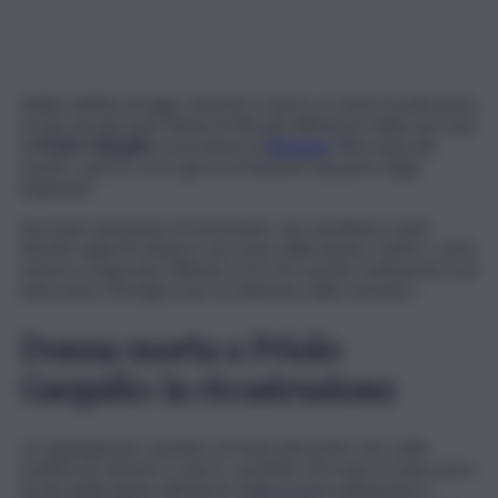
Nella mattina di oggi, venerdì 1 marzo, è stata trovata priva
di vita una giovane donna di 38 anni all’interno della sua casa
di
Priolo Gargallo
, in provincia di
Siracusa
. Ritrovata dal
marito, sono in corso gli accertamenti da parte degli
inquirenti.
Secondo una prima ricostruzione, non sarebbero stati
rilevati segni di violenza sul corpo della donna. Inoltre, come
emerso, la giovane 38enne si era di recente sottoposta a un
intervento chirurgico per la riduzione dello stomaco.
Donna morta a Priolo
Gargallo: la ricostruzione
La segnalazione sarebbe arrivata dal marito che, nella
mattina di venerdì 1 marzo, avrebbe ritrovato il corpo privo
di vita della donna all’interno della propria abitazione a