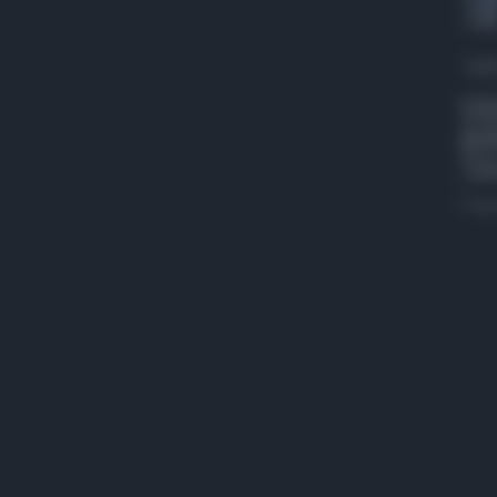
QdS
VID
def
“Oc
5 Ag