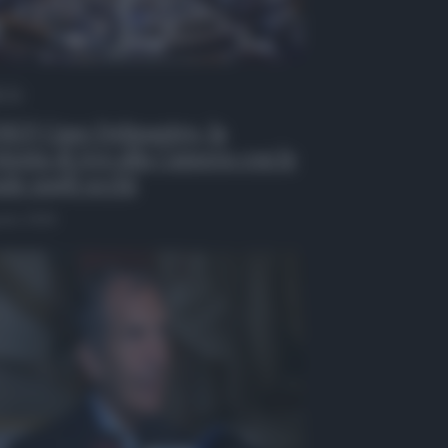
 Tv
EO| Caso Delmastro, la
testa di Avs alla Camera con le
de sugli occhi
osto 2026