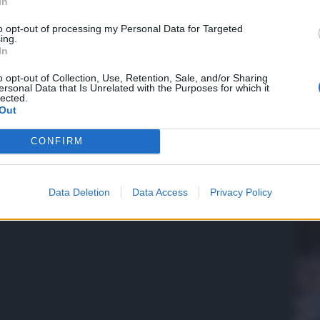
In
to opt-out of processing my Personal Data for Targeted
ing.
In
o opt-out of Collection, Use, Retention, Sale, and/or Sharing
ersonal Data that Is Unrelated with the Purposes for which it
QdS
lected.
Out
VID
con
CONFIRM
pre
5 Ag
Data Deletion
Data Access
Privacy Policy