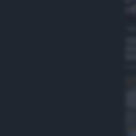
QdS
VID
pro
ben
5 Ag