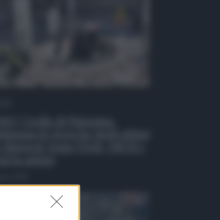
 Tv
EO | Crollo di Pistunina,
tinuano le ricerche degli ultimi
 dispersi: team USAR, NBCR e
ni in azione
osto 2026