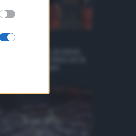
 Tv
EO | Antincendio, in azione
 i droni: il nuovo piano per la
venzione a Belpasso
osto 2026