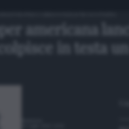
ncia il microfono e colpisce in testa un fan: ecco il motivo
per americana lanci
olpisce in testa un 
Gu
Redazione
31 Luglio 2023, 12:01