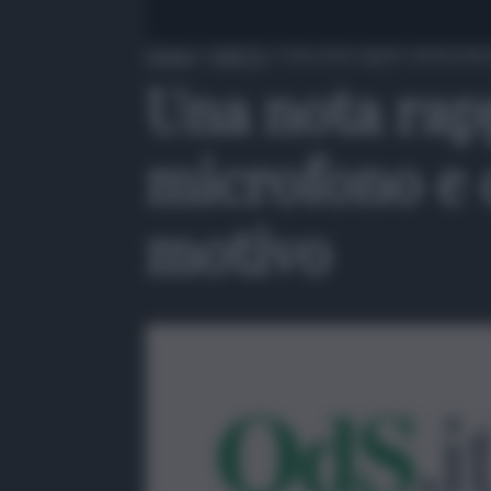
Home
»
QdS Tv
»
Una nota rapper americana la
Una nota rap
microfono e c
motivo