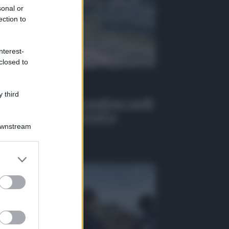
sonal or
ection to
nterest-
closed to
 Tv
 third
EO | Infiltrazioni mafiose negli
alti pubblici, 6 arresti a
ssina
Downstream
osto 2026