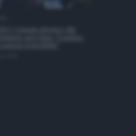
 Tv
EO | Catania aderisce alla
inizione agevolata, Trantino:
casione irripetibile”
osto 2026