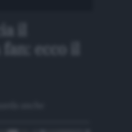
a il
fan: ecco il
arda anche