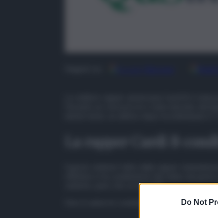
Google
Discover
Fonti
Seguici su
La celebre rapper americana Cardi B è stata p
Durante un concerto le è stato lanciato del l
niente bene, un attimo dopo ha individuato il “
La rapper Cardi B condi
Il gesto violento fatto dalla rapper statuniten
riflettere è la condivisione del video da parte
violento, pare che se ne vanti.
Non si sanno le condizioni di salute di chi ha ri
Do Not Pr