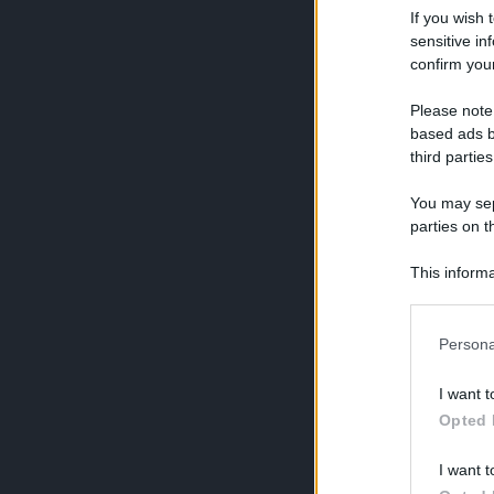
If you wish 
sensitive in
confirm your
Please note
based ads b
third parties
You may sepa
parties on t
This informa
Participants
Persona
I want t
Opted 
I want t