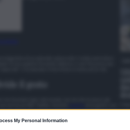
 preferite
rotagonista di un episodio spiacevole e molto pericoloso.
QdS
iquido di una qualche bevanda addosso e non l’ha presa per
colpevole” e ha lanciato il microfono in testa ad un fan.
VID
con
vide il gesto
due
dro
se sta facendo il giro del mondo, ma ciò che fa ancor più
 sua sul suo profilo Twitter. Anziché
pentirsi
di un gesto così
6 Ag
cevuto il colpo di microfono in testa.
ocess My Personal Information