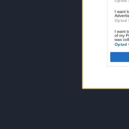
Opted 
I want 
Advertis
Opted 
I want t
of my P
was col
Opted 