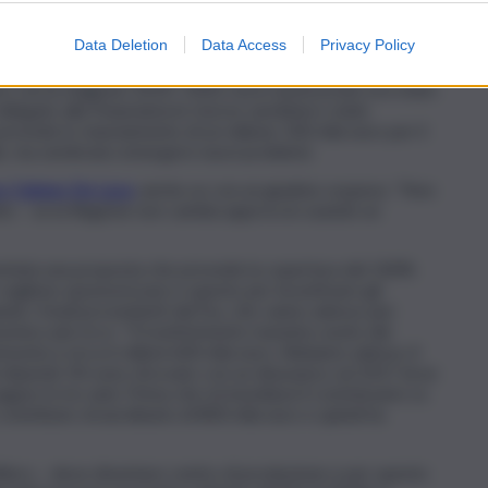
uovo percorso che si appresta a seguire il Teatro Vittorio
nlio Messina
ha rassicurato sull’assegnazione delle risorse
Data Deletion
Data Access
Privacy Policy
 la chiusura del Bilancio preventivo. La Regione siciliana,
nfatti stanziato nulla. Il Teatro aveva preparato il
re con la stagione 2019/ 2020, ma in assessorato era stato
llegato alla Finanziaria le risorse sarebbero state
revede lo stanziamento di un milione 100 mila euro per il
nale, ma sembrano emergere nuovi problemi.
co Cateno De Luca
, anche se con un giudizio sospeso. “Non
etto – se la Regione non cambia approccio usando un
resentata una proposta che prevede la copertura del 100%
 vogliono sponsorizzare e questo per incentivare gli
tando i fondi provenienti dal Fus, che vanno adesso per
nomico più ricco. “Il trasferimento massimo avuto dal
ammonta a circa 6 milioni 600 mila euro. Abbiamo adesso 4
i stipendi. Mi sono ritrovato con un disavanzo sul 2017 di un
are in tre anni. Prima che mi insediassi il commissario Lo
ontributo straordinario di 800 mila euro e quindi ha
iloro – deve diventare centro di produzione e per questo