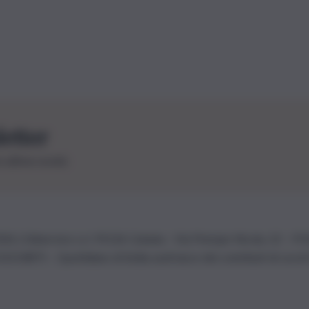
letter
le ultime novità
26 | Ediservice s.r.l. 95126 Catania – Via Principe Nicola, 22 – P
3210875 – Quotidiano di Sicilia usufruisce dei contributi di cui al