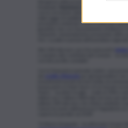
Nel giorno della presentazione alla città del n
Emanuele,
l’assessore regionale al Turismo
Ma
con la correzione dell’anomalia che ha bloccato
nella Legge di stabilità per il 2021, non aveva i
preventivo mettendo a zero il 2021 per parti
garantito che con l’assestamento di bilancio Co
reinserite. L’emendamento presentato all’Ars p
Furs. La palla è passata all’Assemblea regio
Altri 200 mila euro, poi, li ha assicurati il
sinda
ci saranno altri contributi del Comune – ha d
corretto profilo contabile”.
Con la Finanziaria nazionale, inoltre, sarà p
del
credito d’imposta
per gli imprenditori che
investimenti privati da fuori Sicilia, incremen
buona parte ai Teatri dove c’è un tessuto eco
Teatro – ha detto Scoglio – risale al 1996 e 
milioni, ma 2 milioni e 800 mila servono per gl
milione 200 mila euro che stiamo andando a pag
Cascio ha avuto dall’assessore Pappalardo un c
coperto le perdite sul 2018”.
“Il Vittorio Emanuele – ha affermato Orazio M