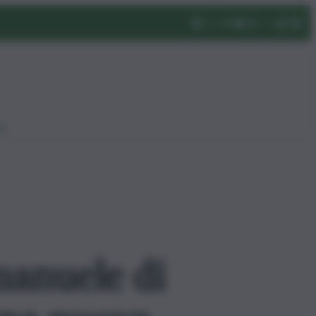
eo
manuele di