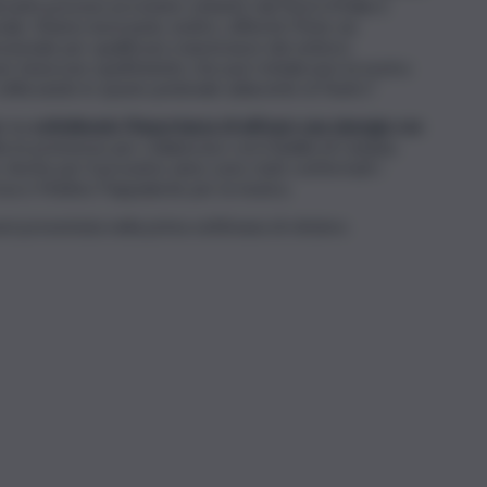
levanti possono provenire soltanto dal Nord d’Italia e
ale. Stiamo lavorando, inoltre, affinché l’Ente sia
sionale per qualificare maestranze del settore.
per innescare quell’indotto che può rivitalizzare la nostra
utilizzando lo spazio pedonale adiacente al Teatro”.
io ha
sottolineato l’importanza di attivare una sinergia con
tte le premesse per collaborare con il Bellini di Catania,
Anche per il prossimo anno sono stati confermati i
prosa e Matteo Pappalardo per la musica.
à presentata nella prima settimana di ottobre.