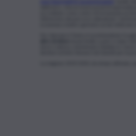
sono importanti le sponsorizzazioni
. Quelle ri
dall’estero, vista la nostra povertà imprenditori
accreditato come centro di formazione profes
Attiveremo dei percorsi culturali per i turisti 
economia e inoltre apriremo un bar letterario 
Per rilanciare il Teatro il sovrintendente Scogl
altre strutture
di pari livello e pare ci siano tu
dove è adesso commissario Daniela Lo Cascio. 
direttori artistici Simona Celi Zanetti per la 
La stagione 2019/2020, da tempo ultimata, sar