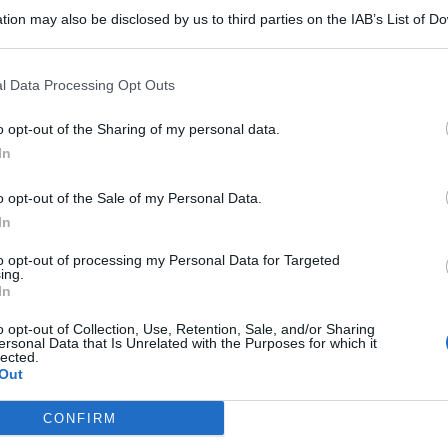
tion may also be disclosed by us to third parties on the IAB’s List of 
 that may further disclose it to other third parties.
l Data Processing Opt Outs
o opt-out of the Sharing of my personal data.
In
a tutti gli inizi e la consapevolezza che sugli strumenti di
so anche dalla Regione, fermo restando la necessità di
o opt-out of the Sale of my Personal Data.
In
la governance al completo: il
presidente Orazio Miloro
e
 Giuseppe Ministeri
. E riparte capitalizzando alcuni risultati
to opt-out of processing my Personal Data for Targeted
tendente Gianfranco Scoglio
: cinquecento abbonati in più
ing.
018 chiuso con un disavanzo di amministrazione di 580 mila
In
o opt-out of Collection, Use, Retention, Sale, and/or Sharing
eme al
commissario Daniela Lo Cascio
ha portato fuori dalle
ersonal Data that Is Unrelated with the Purposes for which it
lected.
uazione, tra il 2017 e il 2018, era descritta come
Out
e finanziarie che devono essere assegnate entro tempi
uriennale, condizione per innalzare la qualità di quello che
.
CONFIRM