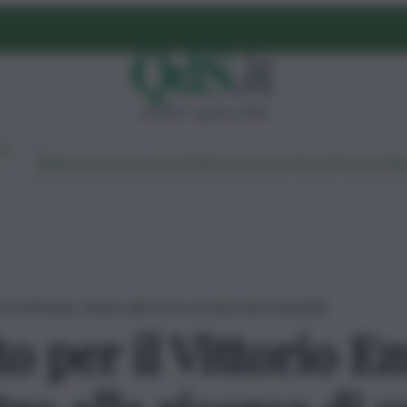
venerdì 7 agosto 2026
Ambiente
Lavoro
Economia
Politica
Cultura
Dai Mercati
Podcast
Vid
 di Messina, Teatro alla ricerca di una nuova identità
 per il Vittorio E