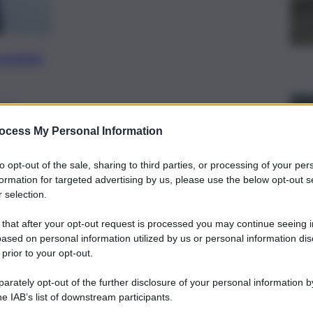
preferite
ELE
esentate ufficialmente nel corso della
ocess My Personal Information
i parte da una governance finalmente al
to opt-out of the sale, sharing to third parties, or processing of your per
e fanno ben sperare
formation for targeted advertising by us, please use the below opt-out s
 selection.
 that after your opt-out request is processed you may continue seeing i
ased on personal information utilized by us or personal information dis
 prior to your opt-out.
rately opt-out of the further disclosure of your personal information by
he IAB’s list of downstream participants.