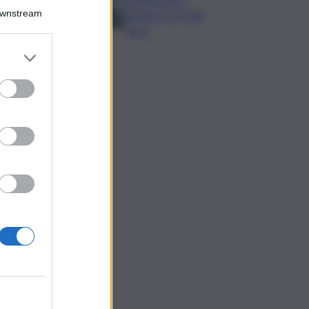
Downstream
bottino da 5mila
euro