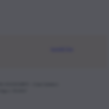
Iscriviti Ora
.IVA: 01153210875 – Cciaa Catania n.
 D.lgs n. 70/2017