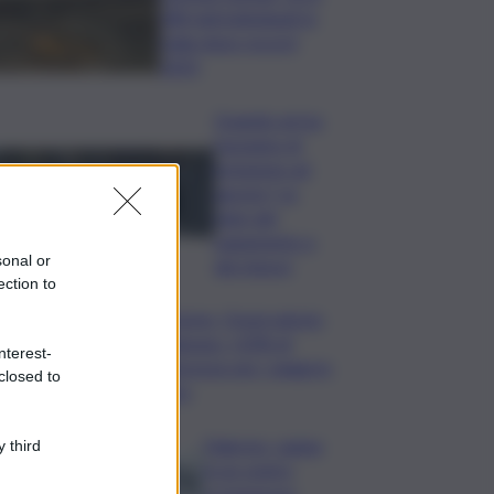
280 nidi individuati in
Italia dopo record
2025
Quando arriva
l’assegno di
inclusione ad
agosto? Le
date del
pagamento e
sonal or
dei rinnovi
ection to
Turismo, Osservatorio
Telepass: +20% di
nterest-
interesse per i viaggi in
closed to
auto
Palermo, rapina
 third
in un centro
scommesse: