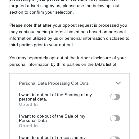
novità
targeted advertising by us, please use the below opt-out
section to confirm your selection.
Iscriviti Ora
Please note that after your opt-out request is processed you
may continue seeing interest-based ads based on personal
information utilized by us or personal information disclosed to
third parties prior to your opt-out.
You may separately opt-out of the further disclosure of your
personal information by third parties on the IAB’s list of
© 2026 | Ediservice s.r.l. 95126 Catania – Via Principe
downstream participants.
Nicola, 22 – P.IVA: 01153210875 – Cciaa Catania n.
Personal Data Processing Opt Outs
This information may also be disclosed by us to third parties
01153210875 – Quotidiano di Sicilia usufruisce dei
on the IAB’s List of Downstream Participants that may further
contributi di cui al D.lgs n. 70/2017
I want to opt-out of the Sharing of my
disclose it to other third parties.
personal data.
Opted In
I want to opt-out of the Sale of my
Personal Data.
Chi Siamo
Opted In
Fondazione Etica e Valori Marilù Tregua
Fondatore Carlo Alberto Tregua
Lavora con noi
I want to opt-out of processing my