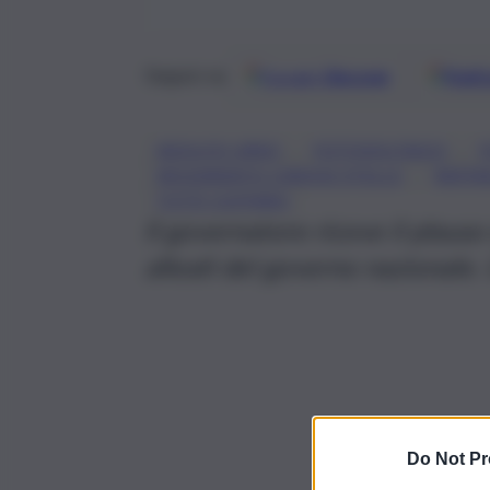
Google
Discover
Fonti 
Seguici su
, 
, 
ADOLFO URSO
FOTOVOLTAICO
F
, 
MOVIMENTO CINQUE STELLE
RAFFA
TOTÒ CUFFARO
Il governatore riceve il plauso
alleati del governo nazionale
Do Not Pr