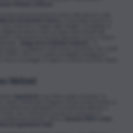
ntato Raffaele Lombardo
.
 un’ampia quota di energia da donare alle imprese e alle
tibile per investimenti e lavoro
e si potrebbe invertire la
 costo di lacrime e sangue dalle famiglie. E la bolletta di
 Migliaia di ettari in mano ai mega fondi sottratti alle
ltaico si dia priorità ai terreni degradati, a cave e miniere
ustriali –
spiega ancora Raffaele Lombardo
– Si
a sempre. La Regione si doti di uno strumento che, a patti
tici 2009 e 2021, e in cambio di tangibili vantaggi per i
 lo stop al saccheggio. Si ragioni e si riparta secondo regole
no Meloni
iamente
Legambiente
, che ritiene quello di Schifani “un
 vero danno ambientale la Regione rischia di determinarlo se
ee idonee per gli impianti e se insiste nel rallentare il
n Sicilia, unico strumento in grado di contrastare le
 cambiamenti climatici”, dicono
Giuseppe Alfieri e Anita
ima di Legambiente Sicilia.