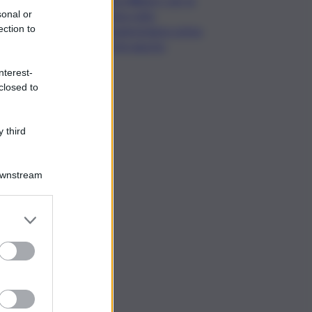
sonal or
prima volta
ection to
vendemmiamo prima
di Ferragosto
nterest-
closed to
 third
Downstream