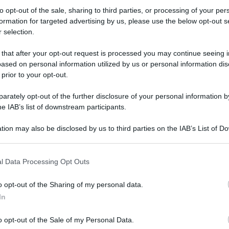
to opt-out of the sale, sharing to third parties, or processing of your per
formation for targeted advertising by us, please use the below opt-out s
 selection.
 that after your opt-out request is processed you may continue seeing i
ased on personal information utilized by us or personal information dis
 prior to your opt-out.
 Schifani, Legambiente sulla stessa posizione del ministro
a dello
stop agli impianti fotovoltaici in Sicilia
,
annunciato
rately opt-out of the further disclosure of your personal information by
rane ‘intese’ che, al di là delle parole pronunciate a
he IAB’s list of downstream participants.
teressi.
tion may also be disclosed by us to third parties on the IAB’s List of 
lle con Schifani
 that may further disclose it to other third parties.
l Data Processing Opt Outs
na
misura compensativa per le Regioni
che concedono le
nei quali gli impianti vengono installati, che “in cambio del
ni – ricevono il 3% dell’energia prodotta”, sostenendo che,
o opt-out of the Sharing of my personal data.
 non porta nulla
”.
In
he però ci tengono a precisare: “Noi non siamo contro gli
rlamentare all’Assemblea regionale siciliana del Movimento
o opt-out of the Sale of my Personal Data.