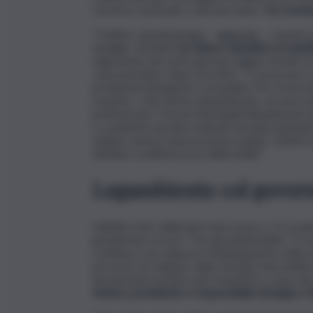
Governo nazionale ci dia una mano”,
ha comme
“Trattino i grandi gruppi – aggiunge – Lascino
famiglie. Sarebbe
un fattore attrattivo irresis
migrazione dei nostri giovani migliori istruiti al
casa potrebbe ridursi di molto”. “E poi la terra.
produzioni biologiche e di qualità. Per il fotovo
esaurite, a discariche abbandonate, ad aree ind
preferiscano i terreni demaniali abbandonati d
e condizioni, peraltro indicati nei piani energe
siciliani, assicuri autorizzazioni rapide. Ottimo
definite e nell’interesse della Sicilia!”.
Legambiente col gover
Dall’altro lato della barricata, invece, c’è ovv
grandissimo errore”. Per gli ambientalisti, “il
continua a non disporre l’individuazione delle ar
processo di sviluppo delle energie rinnovabili i
devastazioni sempre più frequenti a causa dei
Astuto, presidente e responsabile Energia e Cl