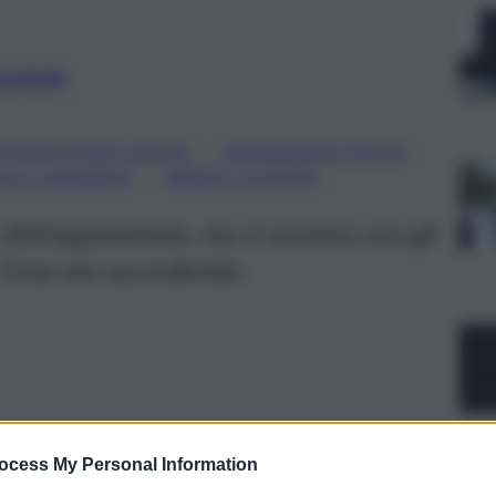
preferite
, 
, 
OTOVOLTAICO SICILIA
LEGAMBIENTE SICILIA
, 
, 
ELE LOMBARDO
RENATO SCHIFANI
 dell’opposizione, ma si scontra con gli
. Cosa sta succedendo.
ocess My Personal Information