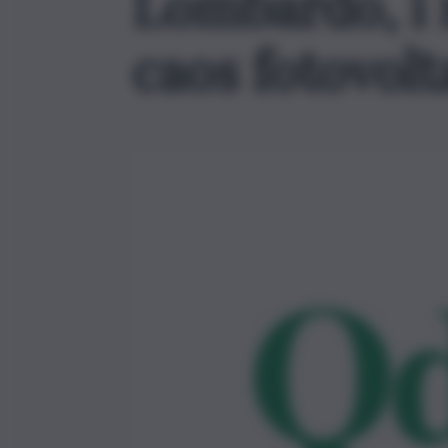
Lombardo, i 
caos fotovolta