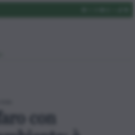
eo
icilia
faro con