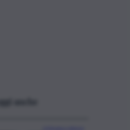
ggi anche
A Messina e dintorni