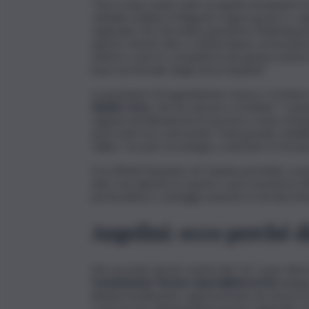
“Non è bloccando tutti i progetti di impianti f
cittadini siciliani; la Regione è già in grave e 
regionale che dovrebbe garantire l’individuazi
questo ritardo oltre a determinare un’assoluta 
settore e per le comunità locali, genera anche
base territoriale degli stessi impianti”.
La posizione di Legambiente, invece, è in linea
Adolfo Urso
, che ha risposto a Schifani: “I p
regioni meridionali dove possono creare energi
dove Enel sta costruendo “il più grande stabili
Valley “un polo tecnologico avanzato in Europa
E in effetti l’impianto di Catania potrebbe con
dato che (almeno in questo caso) smonta le aff
porterebbero vantaggi neanche in termini di l
Angelini: ecco perché d
Ma secondo alcuni i motivi del “no” sono dive
Commissione Tecnico Specialistica (Cts)
spiega
disintermediazione rappresentata da una procedu
i rami tecnici dell’amministrazione regionale e l