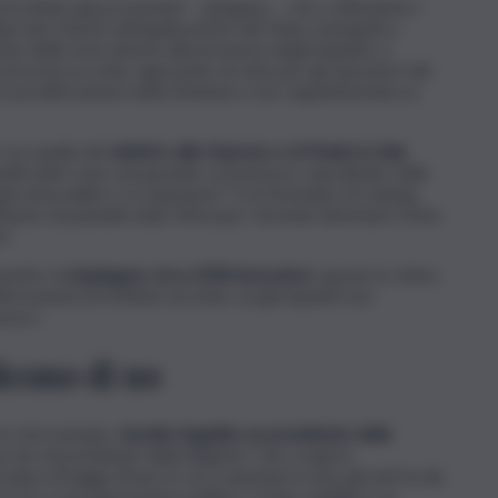
otovoltaici già presentati – spiegano – che si difendono i
colpevole ritardo nell’applicazione del Piano energetico
one delle aree idonee alla presenza degli impianti, e
incertezza sotto ogni punto di vista per gli operatori del
 la proliferazione indiscriminata e non regolamentata su
 con quella del
ministro alle Imprese e al Made in Italy
annelli solari sono una grande scommessa, soprattutto nelle
a rinnovabile e occupazione”. E fa l’esempio di Catania,
mento di pannelli solari d’Europa”, facendo diventare l’Etna
”.
sentire di
impiegare circa 2000 lavoratori
, queste le stime,
ermazioni di Schifani secondo cui gli impianti non
avoro.
icono di no
rsi. Ad esempio,
Aurelio Angelini, ex presidente della
 che al presidente della Regione “non va giù la
ra di legge (Paur) in cui a esprimersi sono gli enti locali,
a Cts e non già il potere politico. Il Paur stabilisce un