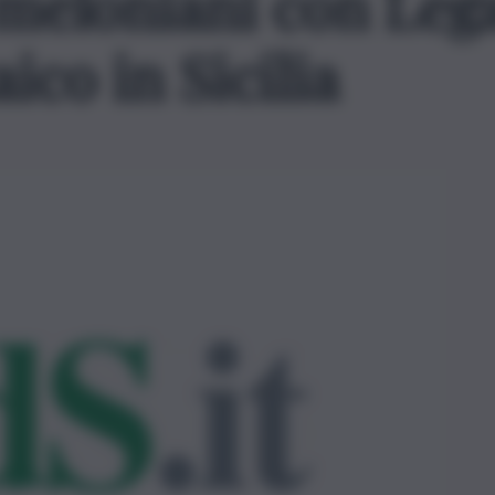
meloniani con Leg
ico in Sicilia