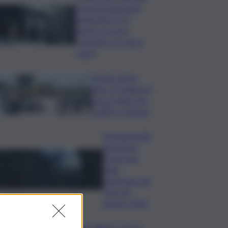
previsti importanti
disagi idrici il 10
agosto: le zone
coinvolte e le fasce
orarie
Esodo estivo,
oltre 22 milioni di
veicoli sulla rete,
traffico regolare
Dal lunedì alla
domenica:
l’oroscopo
della
settimana dal
10 al 16
agosto 2026
Réva Winery: per la