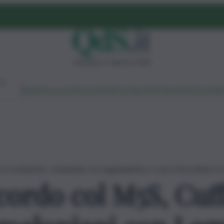
domenica 9 agosto 2026
Ambiente
Lavoro
Economia
Politica
Cultura
Dai Mercati
Podcast
Vid
on Lombardo, i meloniani con Legambiente: è caos fotovoltaico in S
ccordo col M5S, Cuf