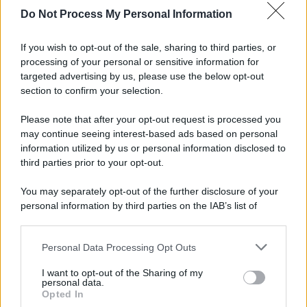
Do Not Process My Personal Information
Iscriviti alla nostra Newsletter
If you wish to opt-out of the sale, sharing to third parties, or
Iscriviti alla nostra newsletter per non perdere le ultime
processing of your personal or sensitive information for
novità
targeted advertising by us, please use the below opt-out
section to confirm your selection.
Iscriviti Ora
Please note that after your opt-out request is processed you
may continue seeing interest-based ads based on personal
information utilized by us or personal information disclosed to
third parties prior to your opt-out.
You may separately opt-out of the further disclosure of your
personal information by third parties on the IAB’s list of
© 2026 | Ediservice s.r.l. 95126 Catania – Via Principe
downstream participants.
Nicola, 22 – P.IVA: 01153210875 – Cciaa Catania n.
Personal Data Processing Opt Outs
This information may also be disclosed by us to third parties
01153210875 – Quotidiano di Sicilia usufruisce dei
on the IAB’s List of Downstream Participants that may further
contributi di cui al D.lgs n. 70/2017
I want to opt-out of the Sharing of my
disclose it to other third parties.
personal data.
Opted In