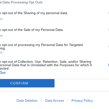
l Data Processing Opt Outs
lare quello delle sigarette tradizionale è notoriamente
niche gli esperti si dividono. E’ per questo motivo che
il
o opt-out of the Sharing of my personal data.
sione di una lunga intervista su ‘Libero’, toccando diversi
In
 tema.
o opt-out of the Sale of my Personal Data.
a
In
to opt-out of processing my Personal Data for Targeted
 attimo per valutare i loro reali effetti negativi. Il fumo fa
ing.
o, ma non voglio passare per talebano, sarebbe anche
In
dall’Europa una direttiva che imporrà limiti severi al fumo
degli studi approfonditi sugli effetti del fumo elettronico
o opt-out of Collection, Use, Retention, Sale, and/or Sharing
igarette elettroniche. C’è una vasta letteratura in materia,
ersonal Data that Is Unrelated with the Purposes for which it
lected.
ancora un po’”, ha risposto Schillaci alla domanda sul tema.
Out
CONFIRM
Data Deletion
Data Access
Privacy Policy