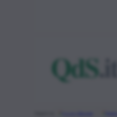
Google
Discover
Fonti 
Seguici su