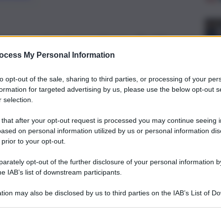
Europa arriverà quest’anno direttiva con
ndo con studi su effetti su salute’
ocess My Personal Information
to opt-out of the sale, sharing to third parties, or processing of your per
formation for targeted advertising by us, please use the below opt-out s
 selection.
 that after your opt-out request is processed you may continue seeing i
ased on personal information utilized by us or personal information dis
 prior to your opt-out.
rately opt-out of the further disclosure of your personal information by
he IAB’s list of downstream participants.
tion may also be disclosed by us to third parties on the IAB’s List of 
 that may further disclose it to other third parties.