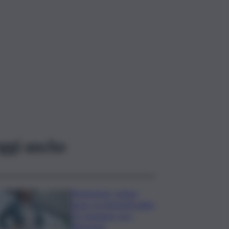
ggi anche
Risoluzione ‘campo
largo’ su Giorgetti agita
Pd, tensione con i
Riformisti