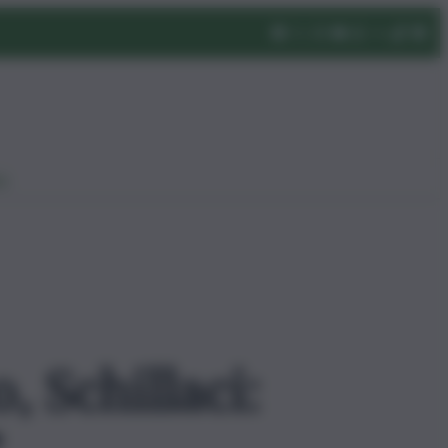
eo
, Schillaci: