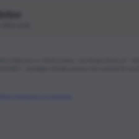
letter
le ultime novità
26 | Ediservice s.r.l. 95126 Catania – Via Principe Nicola, 22 – P
3210875 – Quotidiano di Sicilia usufruisce dei contributi di cui al
Alberto Tregua
Lavora con noi
Gerenza