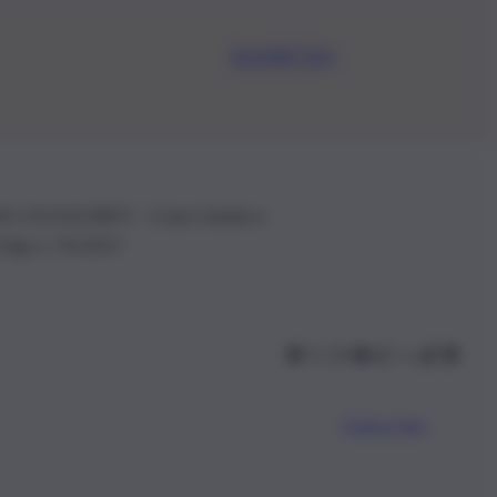
Iscriviti Ora
.IVA: 01153210875 – Cciaa Catania n.
 D.lgs n. 70/2017
Scarica l’app