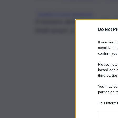
SIGARETTE ELETTRONICHE
Il ministro della Salute: “‘Da 
limiti severi, ci stiamo prepara
Do Not Pr
If you wish 
sensitive in
confirm your
Please note
based ads b
third parties
You may sepa
parties on t
This informa
Participants