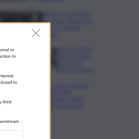
Vertice a casa Meloni
con Tajani, Salvini e Lupi:
bilancio e priorità
ripresa
Operaio siciliano
sonal or
muore travolto
ection to
da lastre di
marmo a Carrara
nterest-
closed to
Banco Bpm, Castagna:
Agricole Italia?
Valuteremo, ritengo
 third
fusione molto solida
Downstream