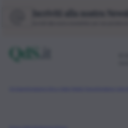
Iscriviti alla nostra News
Iscriviti alla nostra newsletter per non perdere 
© 20
0115
Chi Siamo
Fondazione Etica e Valori Marilù Tregua
Fondatore Carlo 
Privacy Policy
Preferenze Privacy