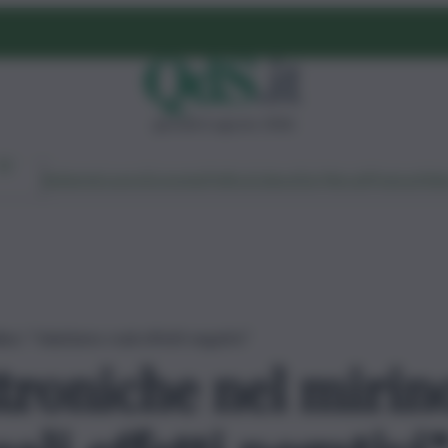
giovedì 6 agosto 2026
Ambiente
Lavoro
Economia
Politica
Cultura
Dai Mercati
Podcast
Vid
laci: “Valutiamo reali effetti negativi”
ttroniche nel mirino