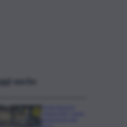
ggi anche
”Frantoi Aperti in
Umbria 2026″: cinque
weekend per l’olio
nuovo