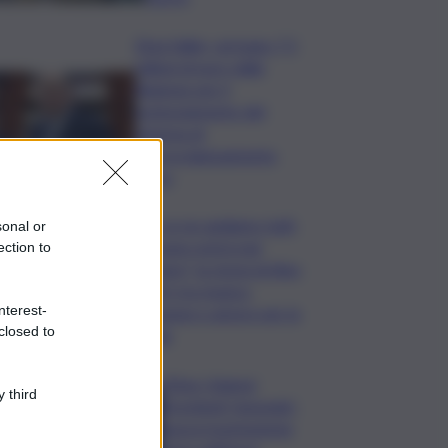
Etna Valley, arrivano 7,2
milioni di euro dalla
Regione per il
potenziamento del
sistema di
approvvigionamento
idrico
“Se ce ne andiamo tutti,
sonal or
nessuno potrà mai
ection to
restare”, la storia di Alex
Allyfy tra musica,
nterest-
passione e amore per la
closed to
Sicilia
L’Etna ‘chiama’,
 third
Stromboli ‘risponde’:
nuova tracimazione