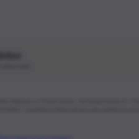
letter
le ultime novità
26 | Ediservice s.r.l. 95126 Catania – Via Principe Nicola, 22 – P
3210875 – Quotidiano di Sicilia usufruisce dei contributi di cui al
Alberto Tregua
Lavora con noi
Gerenza