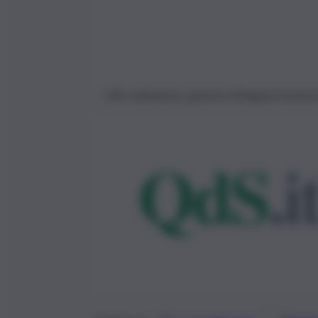
118, ambulanza, generica (Imagoeconomica