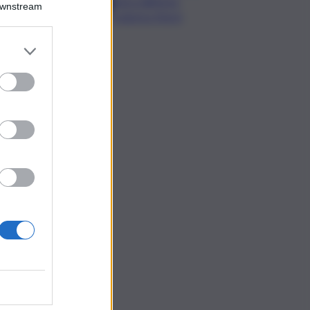
lavica dall’area
Downstream
craterica Nord