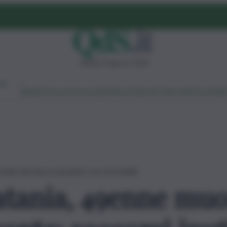
sabato 8 agosto 2026
Ambiente
Lavoro
Economia
Politica
Cultura
Dai Mercati
Podcast
Vid
volto da mezzo pesante: soccorsi inutili
atania, 49enne muo