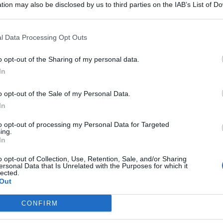
 giornata di ieri, giovedì 7 dicembre, all’interno di un
tion may also be disclosed by us to third parties on the IAB’s List of 
do una prima ricostruzione dei fatti, la vittima sarebbe
 that may further disclose it to other third parties.
a effettuando una manovra.
t, news e aggiornamenti CLICCA QUI
l Data Processing Opt Outs
o opt-out of the Sharing of my personal data.
In
8
e trasportato urgentemente al Pronto Soccorso
o opt-out of the Sale of my Personal Data.
tativi dei medici, è deceduto a causa delle ferite riportate
In
ì come è ancora da ricostruire l’esatta dinamica
to opt-out of processing my Personal Data for Targeted
ing.
 accertamenti della
Polizia Municipale
.
In
o opt-out of Collection, Use, Retention, Sale, and/or Sharing
ersonal Data that Is Unrelated with the Purposes for which it
lected.
Out
CONFIRM