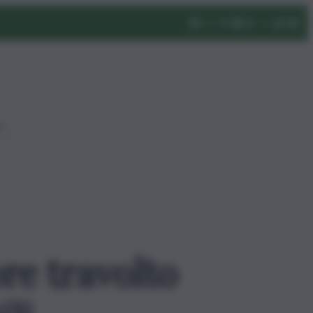
eo
re travolto