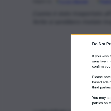
Google
Discover
Fonti 
Seguici su
L’uomo è stato trasportato all’
ferite si sarebbero rivelate tr
Do Not Pr
If you wish 
sensitive in
confirm your
Please note
based ads b
third parties
You may sepa
parties on t