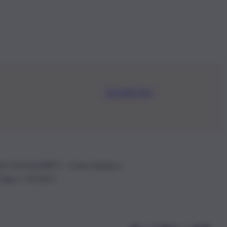
Iscriviti Ora
.IVA: 01153210875 – Cciaa Catania n.
 D.lgs n. 70/2017