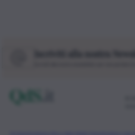
Iscriviti alla nostra News
Iscriviti alla nostra newsletter per non perdere 
© 20
0115
Chi Siamo
Fondazione Etica e Valori Marilù Tregua
Fondatore Carlo 