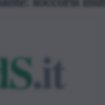
nte: soccorsi inut