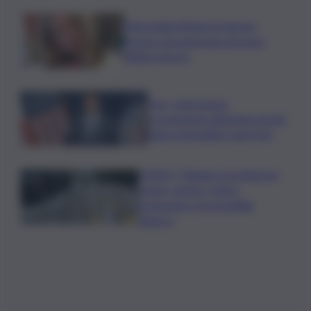
Marcinella,Meloni: 8 agosto
presto sarà giornata europea
vittime lavoro
Usa, contrazione
occupazione allontana rischio
rialzo immediato tassi Fed
VIDEO | Taiwan e la minaccia
cinese, anche i civili si
preparano a un possibile
attacco