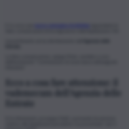
E’ in corso una
nuova campagna di phishing
riguardante le
false comunicazioni di incongruenze nella liquidazione IVA.
L’avvertimento arriva direttamente dall’
Agenzia delle
Entrate.
La finta comunicazione, spiega l’Ente, sarebbe a cura
dell’inesistente “Commissione di osservanza sull’anagrafe
tributaria”.
Ecco a cosa fare attenzione: il
vademecum dell’Agenzia delle
Entrate
Si fa riferimento, prosegue l’AdE, a presunte incoerenze
relative alle liquidazioni periodiche Iva presentate “per il