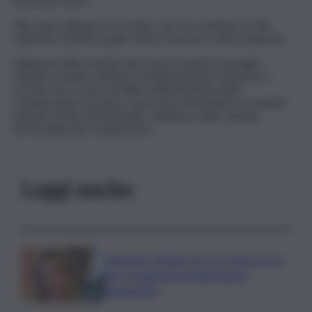
trimestre 2023”.
Alla mail è allegato un archivio .zip che contiene un file
malevolo tramite il quale viene scaricato codice malevolo.
L’Agenzia delle entrate disconosce questi messaggi,
rispetto ai quali si dichiara completamente estranea, e
ricorda che, in caso di dubbi sull’autenticità delle
comunicazioni ricevute, si può fare riferimento ai contatti
indicati sul sito istituzionale o all’ufficio delle entrate
territorialmente competente.
Leggi anche
Migranti, Meloni: non c’è spazio in Ue
per chi alimenta immigrazione
clandestina