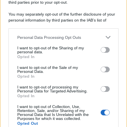
third parties prior to your opt-out.
You may separately opt-out of the further disclosure of your
personal information by third parties on the IAB’s list of
© 2026 | Ediservice s.r.l. 95126 Catania – Via Principe
downstream participants.
Nicola, 22 – P.IVA: 01153210875 – Cciaa Catania n.
Personal Data Processing Opt Outs
This information may also be disclosed by us to third parties
01153210875 – Quotidiano di Sicilia usufruisce dei
on the IAB’s List of Downstream Participants that may further
contributi di cui al D.lgs n. 70/2017
I want to opt-out of the Sharing of my
disclose it to other third parties.
personal data.
Opted In
I want to opt-out of the Sale of my
Personal Data.
Chi Siamo
Opted In
Fondazione Etica e Valori Marilù Tregua
Fondatore Carlo Alberto Tregua
Lavora con noi
I want to opt-out of processing my
Personal Data for Targeted Advertising.
Gerenza
Opted In
I want to opt-out of Collection, Use,
Retention, Sale, and/or Sharing of my
Personal Data that Is Unrelated with the
Purposes for which it was collected.
Opted Out
Scarica l’app