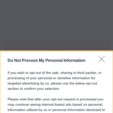
Do Not Process My Personal Information
Iscriviti alla nostra Newsletter
If you wish to opt-out of the sale, sharing to third parties, or
Iscriviti alla nostra newsletter per non perdere le ultime
processing of your personal or sensitive information for
novità
targeted advertising by us, please use the below opt-out
section to confirm your selection.
Iscriviti Ora
Please note that after your opt-out request is processed you
may continue seeing interest-based ads based on personal
information utilized by us or personal information disclosed to