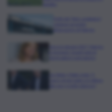
tabellino
Truffa del “finto carabiniere”,
catanese arrestato
all’aeroporto di Palermo
Verso le elezioni 2027, Palermo
in fermento: l’avanti tutta di
Varchi agita il centrodestra
Joe Biden, il figlio rivela: “Il
cancro di mio padre si è diffuso
alle ossa, è molto doloroso”