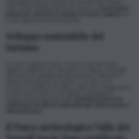
dell’Organizzazione mondiale del Turismo delle Nazioni
Unite, Zurab Pololikashvili, hanno firmato un
memorandum
d’intesa per rafforzare le sinergie e le azioni congiunte
tra
le due organizzazioni internazionali.
Sviluppo sostenibile del
turismo
Le azioni congiunte mirano a tenere conto del valore
aggiunto degli itinerari culturali per lo sviluppo sostenibile
del turismo, la salvaguardia del patrimonio culturale e il
dialogo interculturale. Il progetto, fra le altre cose,
riconosce la qualità e l’eccellenza delle Dmo, assegnando la
certificazione Unwto e mira quindi a selezionare le
organizzazioni di gestione delle
destinazioni (Dmo) che
manifestano l’eccellenza nella leadership, nell’esecuzione e
nella governance
.
Il Parco archeologico Valle dei
Templi tra le Dmo certificate