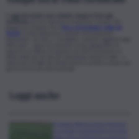
A
oggi nel mondo sono soltanto cinque le Dmo già
certificate
ed esse operano in Argentina, Canada, Cile,
Spagna ed Uruguay. Per il
Parco archeologico Valle dei
Templi
si tratta quindi di un risultato estremamente
importante, che mira a consolidare i risultati raggiunti negli
ultimi anni – capaci di consentire al sito agrigentino di
superare un milione di visitatori nel 2023 ed entrare di
diritto nella top ten dei siti culturali più visitati in Italia – e
valorizzare la Valle dei Templi anche in un’ottica sempre più
aperta al mercato internazionale.
Leggi anche
Il Catania elimina ai rigori il Vicenza
e si regala i trentaduesimi di Coppa
Italia contro il Parma: la cronaca e il