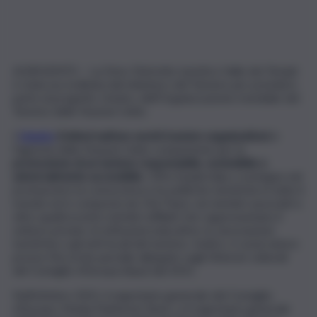
AGRIGENTO – La Dmo-Distretto turistico Valle dei Templi
è stata accreditata dal ministero del Turismo per prendere
parte al progetto Unwto, dell’Organizzazione mondiale del
Turismo delle Nazioni Unite.
L’
Unwto
(United nations world tourism organization)
è
l’agenzia delle Nazioni Unite competente per la
promozione di un turismo responsabile, sostenibile e
universalmente accessibile
. Offre leadership e sostegno nel
promuovere la conoscenza e le politiche turistiche in tutto il
mondo ed è composta da 156 Paesi, sei membri associati e
oltre quattrocento membri affiliati che rappresentano il
settore privato, le istituzioni educative, le associazioni
turistiche e gli enti locali del turismo. Inoltre, è osservatore
presso l’Accordo parziale allargato sugli Itinerari culturali
del Consiglio d’Europa (Apa) dal 2015.
Nell’ottobre 2021, il segretario generale del Consiglio
d’Europa, Marija Pejčinović Burić, e il segretario generale