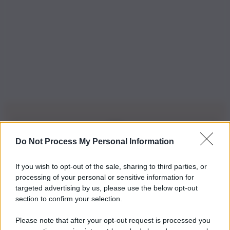
Do Not Process My Personal Information
Iscriviti alla nostra Newsletter
If you wish to opt-out of the sale, sharing to third parties, or
Iscriviti alla nostra newsletter per non perdere le ultime
processing of your personal or sensitive information for
novità
targeted advertising by us, please use the below opt-out
section to confirm your selection.
Iscriviti Ora
Please note that after your opt-out request is processed you