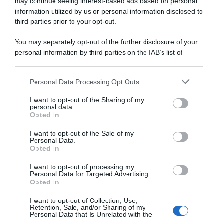
may continue seeing interest-based ads based on personal
information utilized by us or personal information disclosed to
third parties prior to your opt-out.
You may separately opt-out of the further disclosure of your
personal information by third parties on the IAB’s list of
© 2026 | Ediservice s.r.l. 95126 Catania – Via Principe
downstream participants.
Nicola, 22 – P.IVA: 01153210875 – Cciaa Catania n.
Personal Data Processing Opt Outs
This information may also be disclosed by us to third parties
01153210875 – Quotidiano di Sicilia usufruisce dei
on the IAB’s List of Downstream Participants that may further
contributi di cui al D.lgs n. 70/2017
I want to opt-out of the Sharing of my
disclose it to other third parties.
personal data.
Opted In
I want to opt-out of the Sale of my
Personal Data.
Chi Siamo
Opted In
Fondazione Etica e Valori Marilù Tregua
Fondatore Carlo Alberto Tregua
Lavora con noi
I want to opt-out of processing my
Personal Data for Targeted Advertising.
Gerenza
Opted In
I want to opt-out of Collection, Use,
Retention, Sale, and/or Sharing of my
Personal Data that Is Unrelated with the