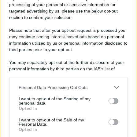
Iscriviti alla nostra newsletter per non perdere le ultime
processing of your personal or sensitive information for
novità
targeted advertising by us, please use the below opt-out
section to confirm your selection.
Iscriviti Ora
Please note that after your opt-out request is processed you
may continue seeing interest-based ads based on personal
information utilized by us or personal information disclosed to
third parties prior to your opt-out.
You may separately opt-out of the further disclosure of your
personal information by third parties on the IAB’s list of
© 2026 | Ediservice s.r.l. 95126 Catania – Via Principe
downstream participants.
Nicola, 22 – P.IVA: 01153210875 – Cciaa Catania n.
Personal Data Processing Opt Outs
This information may also be disclosed by us to third parties
01153210875 – Quotidiano di Sicilia usufruisce dei
on the IAB’s List of Downstream Participants that may further
contributi di cui al D.lgs n. 70/2017
I want to opt-out of the Sharing of my
disclose it to other third parties.
personal data.
Opted In
I want to opt-out of the Sale of my
Personal Data.
Chi Siamo
Opted In
Fondazione Etica e Valori Marilù Tregua
Fondatore Carlo Alberto Tregua