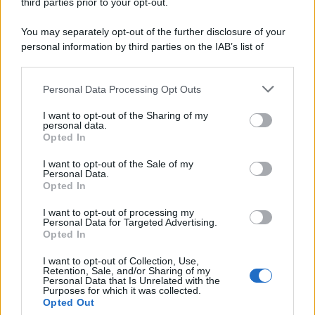
third parties prior to your opt-out.
You may separately opt-out of the further disclosure of your
personal information by third parties on the IAB’s list of
© 2026 | Ediservice s.r.l. 95126 Catania – Via Principe
downstream participants.
Nicola, 22 – P.IVA: 01153210875 – Cciaa Catania n.
Personal Data Processing Opt Outs
This information may also be disclosed by us to third parties
01153210875 – Quotidiano di Sicilia usufruisce dei
on the IAB’s List of Downstream Participants that may further
contributi di cui al D.lgs n. 70/2017
I want to opt-out of the Sharing of my
disclose it to other third parties.
personal data.
Opted In
I want to opt-out of the Sale of my
Personal Data.
Chi Siamo
Opted In
Fondazione Etica e Valori Marilù Tregua
Fondatore Carlo Alberto Tregua
Lavora con noi
I want to opt-out of processing my
Personal Data for Targeted Advertising.
Gerenza
Opted In
I want to opt-out of Collection, Use,
Retention, Sale, and/or Sharing of my
Personal Data that Is Unrelated with the
Purposes for which it was collected.
Opted Out
Scarica l’app