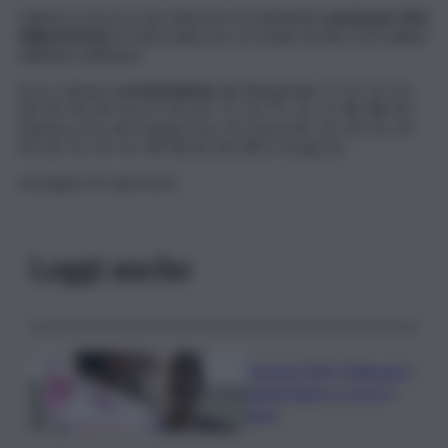
L’ultimo concorso del 10eLotto ha distribuito
premi per 24,2
milioni di euro
in tutta Italia, per un totale di oltre 313 milioni
dall’inizio dell’anno.
Ecco i numeri dell’
estrazione
del 28 gennaio: 9, 13, 14, 15,
18, 34, 39, 49, 50, 57, 60, 65, 72, 74, 75, 76, 77, 80, 88, 90.
Numero Oro 49, Doppio Oro 76, Extra (10, 29, 30, 32, 33,
40, 44, 51, 53, 55, 58, 68, 81, 83, 89) e Gong 50.
Immagine di repertorio
Leggi anche
Europei Tuffi, Pellacani è
pokerissimo: 5 ori in 5
gare