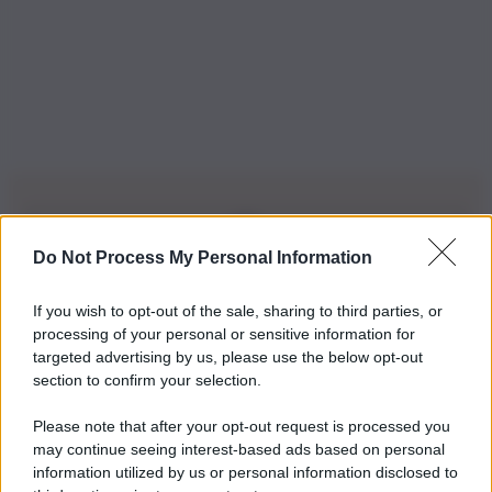
Do Not Process My Personal Information
Iscriviti alla nostra Newsletter
If you wish to opt-out of the sale, sharing to third parties, or
Iscriviti alla nostra newsletter per non perdere le ultime
processing of your personal or sensitive information for
novità
targeted advertising by us, please use the below opt-out
section to confirm your selection.
Iscriviti Ora
Please note that after your opt-out request is processed you
may continue seeing interest-based ads based on personal
information utilized by us or personal information disclosed to