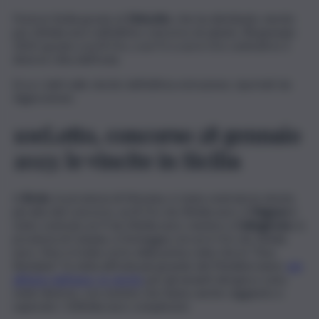
Festa in Sicilia grazie al
10eLotto
, che ha distribuito vincite
per 60mila euro nell’ultimo concorso di sabato 28 gennaio
2023: grazie a un 8 Oro, a un 9 e a un 6 Oro centrati in 3
diverse citta dell’Isola.
Ecco i dati sulle vincite dell’ultima estrazione, riportati da
Agipronews.
10eLotto, concorso 28 gennaio
2023: le vincite in Sicilia
A
Brolo
, in provincia di Messina, è stata centrata la vincita
più alta del concorso, un 8 Oro da 30mila euro. A
Ragusa
è
stato centrato un 9 da 20mila euro, mentre a
Caltagirone
, in
provincia di Catania, si festeggia con un 6 Oro da 10mila
euro. Non si tratta certo della prima volta che la “Dea
Bendata” fa visita all’Isola più grande del Mediterraneo:
già
all’inizio dell’anno, le vincite
per gli amanti del gioco sono
state diverse, con somme che hanno anche raggiunto e
superato i 100mila euro complessivi.