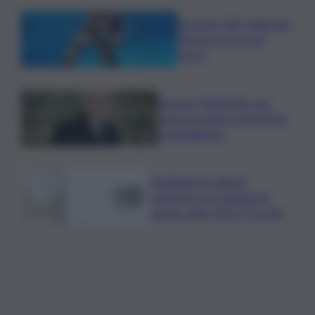
Europeo Tuffi, Pellacani-
Pizzini oro nei 3mt
sincro
Guccini, Mattarella: sue
canzoni parlano di giustizia
e uguaglianza
Mediobanca sigla il I
semestre con risultati da
record, utile +6% a 711 mln