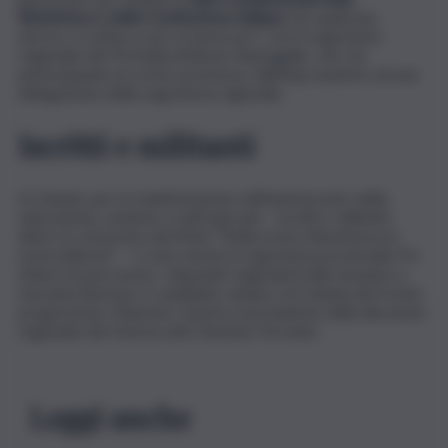
Resistenza e della Costituzione italiana
che qualcuno,
ancora, si ostina a non riconoscere”. Così il segretario
regionale del Pd Sicilia Anthony Barbagallo, che sta
partecipando al corteo promosso dall’Anpi assieme ad una
delegazione della segreteria regionale.
Iscritti e militanti
A Catania, per la manifestazione dell’anniversario della
Liberazione, assieme a tanti giovani – iscritti e militanti,
dietro lo striscione dal titolo “Nella nostra Resistenza la
nostra libertà” – ci sono anche la segreteria provinciale Pd
Maria Grazia Leone, i deputati regionali Ersilia Savarino e
Giovanni Burtone, il candidato sindaco di Catania del fronte
progressista, Maurizio Caserta, il presidente della direzione
regionale dei Democratici Antonio Ferrante.
Leggi anche