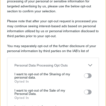
Iscriviti alla nostra newsletter per non perdere le ultime
processing of your personal or sensitive information for
novità
targeted advertising by us, please use the below opt-out
section to confirm your selection.
Iscriviti Ora
Please note that after your opt-out request is processed you
may continue seeing interest-based ads based on personal
information utilized by us or personal information disclosed to
third parties prior to your opt-out.
You may separately opt-out of the further disclosure of your
personal information by third parties on the IAB’s list of
© 2026 | Ediservice s.r.l. 95126 Catania – Via Principe
downstream participants.
Nicola, 22 – P.IVA: 01153210875 – Cciaa Catania n.
Personal Data Processing Opt Outs
This information may also be disclosed by us to third parties
01153210875 – Quotidiano di Sicilia usufruisce dei
on the IAB’s List of Downstream Participants that may further
contributi di cui al D.lgs n. 70/2017
I want to opt-out of the Sharing of my
disclose it to other third parties.
personal data.
Opted In
I want to opt-out of the Sale of my
Personal Data.
Chi Siamo
Opted In
Fondazione Etica e Valori Marilù Tregua
Fondatore Carlo Alberto Tregua