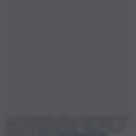
“Un corteo partecipato, sentito, con tantissimi giovani: il 25
aprile è una festa di unità nazionale e oggi a Catania – così
come nel resto della Sicilia e d’Italia – la gente è scesa in
piazza per per ribadire
i valori fondamentali della