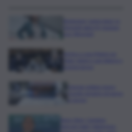
Risoluzione ‘campo largo’ su
Giorgetti agita Pd, tensione
con i Riformisti
Vertice a casa Meloni con
Tajani, Salvini e Lupi: bilancio e
priorità ripresa
Operaio siciliano muore
travolto da lastre di marmo
a Carrara
Banco Bpm, Castagna:
Agricole Italia? Valuteremo,