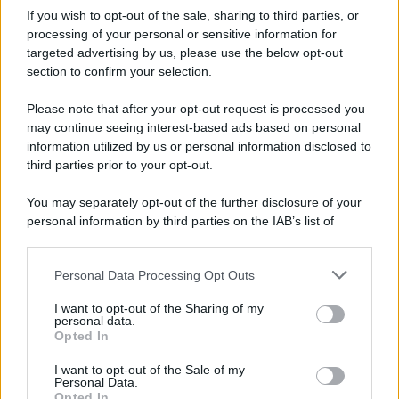
Iscriviti alla nostra Newsletter
If you wish to opt-out of the sale, sharing to third parties, or
Iscriviti alla nostra newsletter per non perdere le ultime
processing of your personal or sensitive information for
novità
targeted advertising by us, please use the below opt-out
section to confirm your selection.
Iscriviti Ora
Please note that after your opt-out request is processed you
may continue seeing interest-based ads based on personal
information utilized by us or personal information disclosed to
third parties prior to your opt-out.
You may separately opt-out of the further disclosure of your
personal information by third parties on the IAB’s list of
© 2026 | Ediservice s.r.l. 95126 Catania – Via Principe
downstream participants.
Nicola, 22 – P.IVA: 01153210875 – Cciaa Catania n.
Personal Data Processing Opt Outs
This information may also be disclosed by us to third parties
01153210875 – Quotidiano di Sicilia usufruisce dei
on the IAB’s List of Downstream Participants that may further
contributi di cui al D.lgs n. 70/2017
I want to opt-out of the Sharing of my
disclose it to other third parties.
personal data.
Opted In
I want to opt-out of the Sale of my
Personal Data.
Chi Siamo
Opted In