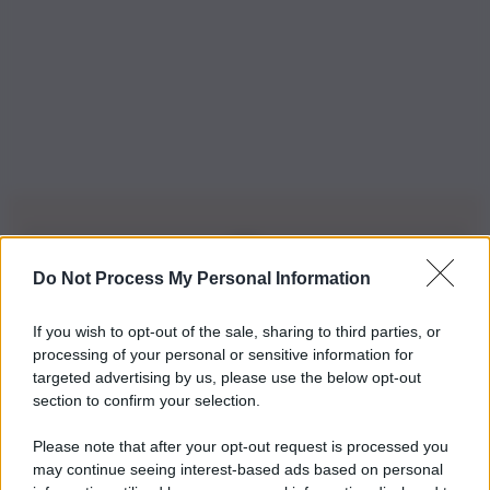
Do Not Process My Personal Information
Iscriviti alla nostra Newsletter
If you wish to opt-out of the sale, sharing to third parties, or
Iscriviti alla nostra newsletter per non perdere le ultime
processing of your personal or sensitive information for
novità
targeted advertising by us, please use the below opt-out
section to confirm your selection.
Iscriviti Ora
Please note that after your opt-out request is processed you
may continue seeing interest-based ads based on personal