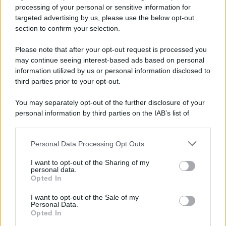
Iscriviti alla nostra newsletter per non perdere le ultime
processing of your personal or sensitive information for
novità
targeted advertising by us, please use the below opt-out
section to confirm your selection.
Iscriviti Ora
Please note that after your opt-out request is processed you
may continue seeing interest-based ads based on personal
information utilized by us or personal information disclosed to
third parties prior to your opt-out.
You may separately opt-out of the further disclosure of your
personal information by third parties on the IAB’s list of
© 2026 | Ediservice s.r.l. 95126 Catania – Via Principe
downstream participants.
Nicola, 22 – P.IVA: 01153210875 – Cciaa Catania n.
Personal Data Processing Opt Outs
This information may also be disclosed by us to third parties
01153210875 – Quotidiano di Sicilia usufruisce dei
on the IAB’s List of Downstream Participants that may further
contributi di cui al D.lgs n. 70/2017
I want to opt-out of the Sharing of my
disclose it to other third parties.
personal data.
Opted In
I want to opt-out of the Sale of my
Personal Data.
Chi Siamo
Opted In
Fondazione Etica e Valori Marilù Tregua
Fondatore Carlo Alberto Tregua