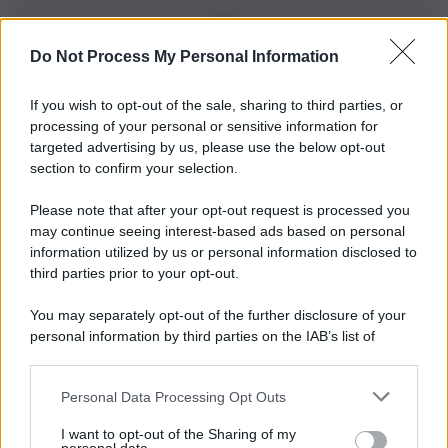
Do Not Process My Personal Information
Iscriviti alla nostra Newsletter
If you wish to opt-out of the sale, sharing to third parties, or
Iscriviti alla nostra newsletter per non perdere le ultime
processing of your personal or sensitive information for
novità
targeted advertising by us, please use the below opt-out
section to confirm your selection.
Iscriviti Ora
Please note that after your opt-out request is processed you
may continue seeing interest-based ads based on personal
information utilized by us or personal information disclosed to
third parties prior to your opt-out.
You may separately opt-out of the further disclosure of your
personal information by third parties on the IAB’s list of
© 2026 | Ediservice s.r.l. 95126 Catania – Via Principe
downstream participants.
Nicola, 22 – P.IVA: 01153210875 – Cciaa Catania n.
Personal Data Processing Opt Outs
This information may also be disclosed by us to third parties
01153210875 – Quotidiano di Sicilia usufruisce dei
on the IAB’s List of Downstream Participants that may further
contributi di cui al D.lgs n. 70/2017
I want to opt-out of the Sharing of my
disclose it to other third parties.