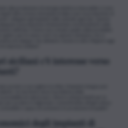
nato alla produzione di energia elettrica rinnovabile vi sono
 legati all’eccessiva domanda di allacci per la produzione di
oter collegare gli impianti nelle aziende agricole. Questo
 sviluppare la produzione di biometano ed immetterlo nella
ione nell’isola. Il tema vero rimane quello della possibilità
i rapidi o per lo meno certi. Su questo riteniamo che si
sitiva di sviluppo che abbiamo vissuto in altre Regioni oggi
e imprese siciliane”.
i siciliani c’è interesse verso
ianti?
iano pronte a raccogliere la sfida. L’impianto biogas può
ilienti. Un territorio dove il problema della
la possibilità di valorizzare i diversi sottoprodotti per la
o per produrre il digestato consentirebbe all’agricoltura
, sostenibili e capaci di sostenere le produzioni di qualità”.
conomici degli impianti di