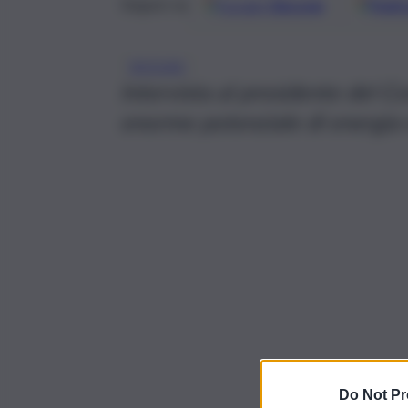
Google
Discover
Fonti 
Seguici su
BIOGAS
Intervista al presidente del Co
enorme potenziale di energia
Do Not Pr