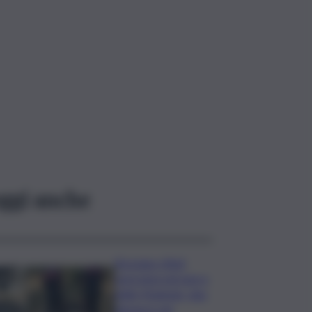
ggi anche
Bruciano rifiuti
pericolosi nel parco
delle Madonie, due
denunce nel