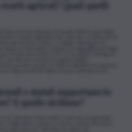
scarti agricoli? Quali quelli
icoltura per la produzione di energia elettrica rinnovabile
timenti, creando negli ultimi dieci anni oltre 12.000 posti di
ica del territorio. Inoltre, lo sviluppo del biogas è in
ca dando un importante contributo al raggiungimento degli
ione Europea per il 2050. Il Cib con il progetto Farming for
ni concrete per la transizione agroecologica
entate, possono portare al 2030 ad abbattere le emissioni
riore riduzione del 6% delle emissioni nazionali di CO2
gionali e statali supportano lo
re? E quelle siciliane?
on le Istituzioni a tutti i livelli. Il confronto è importante
vise e migliorative e portare le buone pratiche del nostro
tessi agricoltori per diffondere la cultura del