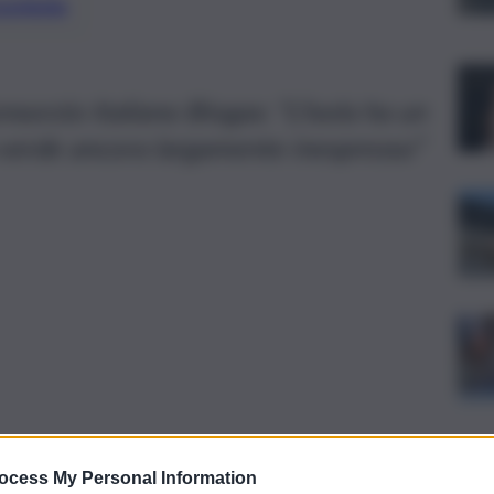
preferite
nsorzio Italiano Biogas: “L’Isola ha un
 verde ancora largamente inespresso”
ocess My Personal Information