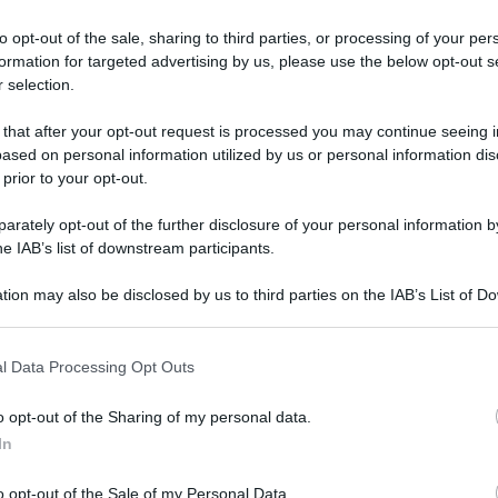
to opt-out of the sale, sharing to third parties, or processing of your per
tenzialità c’è, ma rimane inespressa e non si concretizza.
formation for targeted advertising by us, please use the below opt-out s
sa mezzi termini il presidente del Consorzio italiano
 selection.
s,
Piero Gattoni
, per commentare la situazione del settore
sola durante l’intervista esclusiva rilasciata al Quotidiano di
 that after your opt-out request is processed you may continue seeing i
ia. Il consorzio è la prima aggregazione volontaria che
ased on personal information utilized by us or personal information dis
ce tutta la filiera del biogas: produttori agricoli, fornitori di
 prior to your opt-out.
ti e istituzioni. Si tratta di una realtà attiva su tutto il
orio nazionale che ha l’obiettivo di “fornire informazioni ai
per migliorare la gestione del processo produttivo e
rately opt-out of the further disclosure of your personal information by
tare l’evoluzione del quadro normativo per favorire la
he IAB’s list of downstream participants.
ione del settore e raggiungere gli obiettivi al 2050 sulle
imatico”.
tion may also be disclosed by us to third parties on the IAB’s List of 
 that may further disclose it to other third parties.
uzione di biogas da scarti
l Data Processing Opt Outs
 Sicilia?
o opt-out of the Sharing of my personal data.
agricoli in esercizio, su un totale di oltre 1800 a livello
In
ziare il grande potenziale inespresso presente oggi in
o opt-out of the Sale of my Personal Data.