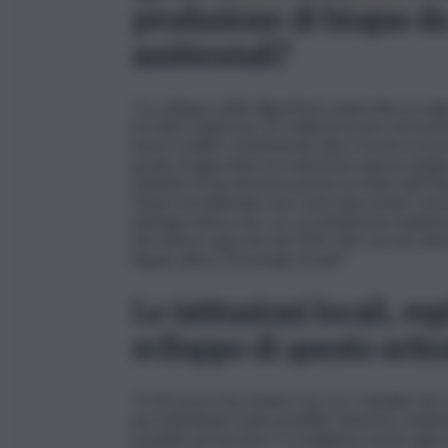
produzione di biogas da 
ambientali?
“Lo sviluppo della digestione anaerobica in agr
ha fatto registrare 4,5 miliardi di euro di inves
lavoro stabili, contribuendo alla crescita econom
grado di agevolare la transizione agroecologi
obiettivi di decarbonizzazione previsti dall’Un
Future ha delineato una road map di dieci azio
dell’agricoltura che, se correttamente implem
del settore agricolo del 32%, oltre ad una ulte
legate all’uso di energia fossile”.
Le istituzioni locali, re
sviluppo di questo setto
“Il Cib lavora da sempre sia con i cittadini che c
per individuare il più possibile soluzioni condi
modello nei territori. Ci rivolgiamo anche agli s