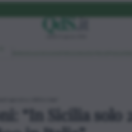
sabato 8 agosto 2026
Ambiente
Lavoro
Economia
Politica
Cultura
Dai Mercati
Podcast
Vid
anti agricoli su 1.800 in Italia”
ni: “In Sicilia solo