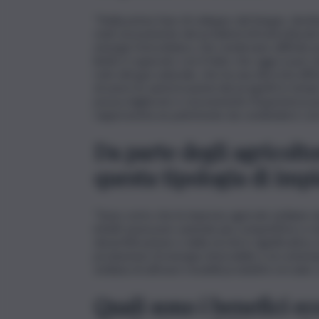
“Nella prima fase di sviluppo del biogas, desti
stati sicuramente dei problemi infrastrutturali,
energia fotovoltaica, che rendevano difficile p
limite è superato con il fatto che oggi si può
rete del gas naturale, che ha una discreta diffus
di avere le autorizzazioni dei progetti in temp
possa migliorare e sicuramente l’esperienza po
rappresenta un patrimonio da condividere con l
Da parte degli agricoltor
questa tipologia di imp
“Sono certo che le imprese agricole siciliane s
infatti assicurare aziende più competitive e res
desertificazione e della siccità è significativo, 
produzione di energia rinnovabile e al contemp
siciliana di attivare modelli produttivi circolari
Quali sono i benefici e