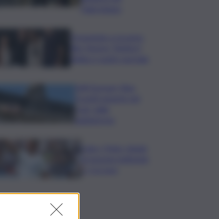
Palermitano
Presentato a Locarno
film Totorici “Ketticé”,
Bellucci ospite speciale
Tuffi Europei, Elisa
Cosetti argento nel
‘volo’ dalla
piattaforma
Calco, l’Inter chiude
la tournee battendo
2-1 la Juve