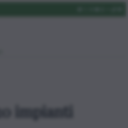
eo
 20 impianti