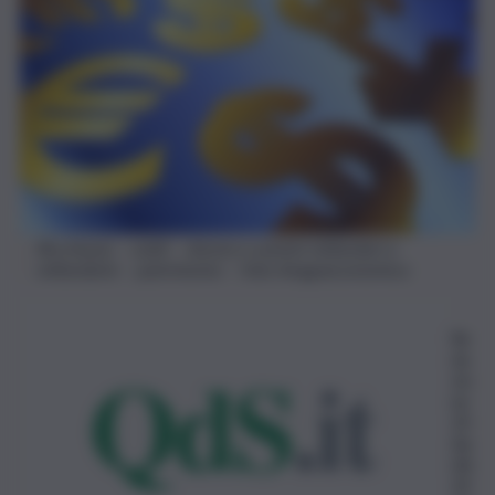
Ricchezza – soldi – donne e uomini miliardari e
miliardarie – patrimonio – foto Imagoeconomica
Re
da
zio
ne
20
Ap
rile
20