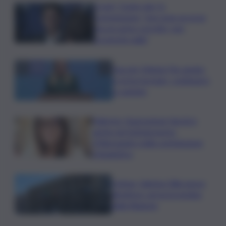
Covid, ‘Conte-day’ in
commissione: “non sono un eroe
ma un uomo corretto, non
troverete nulla”
Guccini, Meloni: l’ho amato
e mi ha formato, continuerò
a cantarlo
Palermo, l’operazione Varchi è
anche nel Sottogoverno:
D’Alessandro nella commissione
Urbanistica
Cefpas, Sabrina Cillia nuova
direttrice: arriva la nomina
della Regione