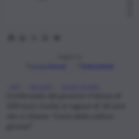
24,
15:
55
Seguici su
Google
Discover
Fonti preferite
, 
, 
2024
500 EURO
BONUS 18 ANNI
Confermato dal governo il bonus di
500 euro rivolto ai ragazzi di 18 anni
che si chiama “Carta della cultura
giovani”.