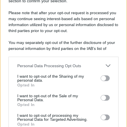
section to confirm your selection.
Iscriviti Ora
Please note that after your opt-out request is processed you
may continue seeing interest-based ads based on personal
information utilized by us or personal information disclosed to
third parties prior to your opt-out.
You may separately opt-out of the further disclosure of your
personal information by third parties on the IAB’s list of
© 2026 | Ediservice s.r.l. 95126 Catania – Via Principe
downstream participants.
Nicola, 22 – P.IVA: 01153210875 – Cciaa Catania n.
Personal Data Processing Opt Outs
This information may also be disclosed by us to third parties
01153210875 – Quotidiano di Sicilia usufruisce dei
on the IAB’s List of Downstream Participants that may further
contributi di cui al D.lgs n. 70/2017
I want to opt-out of the Sharing of my
disclose it to other third parties.
personal data.
Opted In
I want to opt-out of the Sale of my
Personal Data.
Chi Siamo
Opted In
Fondazione Etica e Valori Marilù Tregua
Fondatore Carlo Alberto Tregua
Lavora con noi
I want to opt-out of processing my
Personal Data for Targeted Advertising.
Gerenza
Opted In