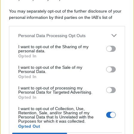
You may separately opt-out of the further disclosure of your
personal information by third parties on the IAB’s list of
© 2026 | Ediservice s.r.l. 95126 Catania – Via Principe
downstream participants.
Nicola, 22 – P.IVA: 01153210875 – Cciaa Catania n.
Personal Data Processing Opt Outs
This information may also be disclosed by us to third parties
01153210875 – Quotidiano di Sicilia usufruisce dei
on the IAB’s List of Downstream Participants that may further
contributi di cui al D.lgs n. 70/2017
I want to opt-out of the Sharing of my
disclose it to other third parties.
personal data.
Opted In
I want to opt-out of the Sale of my
Personal Data.
Chi Siamo
Opted In
Fondazione Etica e Valori Marilù Tregua
Fondatore Carlo Alberto Tregua
Lavora con noi
I want to opt-out of processing my
Personal Data for Targeted Advertising.
Gerenza
Opted In
I want to opt-out of Collection, Use,
Retention, Sale, and/or Sharing of my
Personal Data that Is Unrelated with the
Purposes for which it was collected.
Opted Out
Scarica l’app