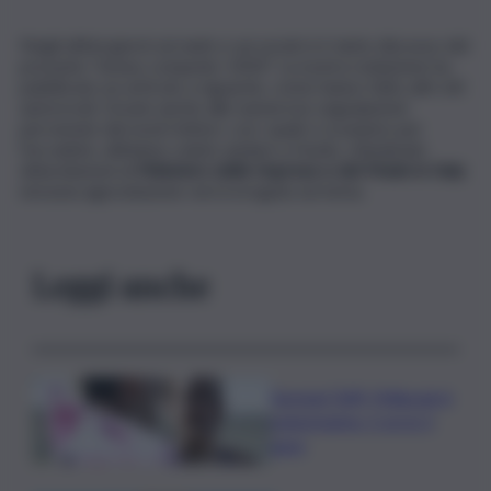
Negli ultimi giorni sul web e sui social si è tanto discusso del
presunto “bonus computer 2024”. La nostra redazione ha
pubblicato un articolo a riguardo, come hanno fatto altri siti
autorevoli. Grazie anche alle numerose segnalazioni
pervenute dai nostri lettori, con i quali ci scusiamo per
l’accaduto, abbiamo voluto andare a fondo, chiedendo
delucidazioni al
Ministero delle Imprese e del Made in Italy
:
nessuna agevolazione verrà erogata sul tema.
Leggi anche
Europei Tuffi, Pellacani è
pokerissimo: 5 ori in 5
gare