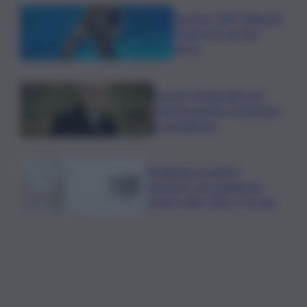
Europeo Tuffi, Pellacani-
Pizzini oro nei 3mt
sincro
Guccini, Mattarella: sue
canzoni parlano di giustizia
e uguaglianza
Mediobanca sigla il I
semestre con risultati da
record, utile +6% a 711 mln