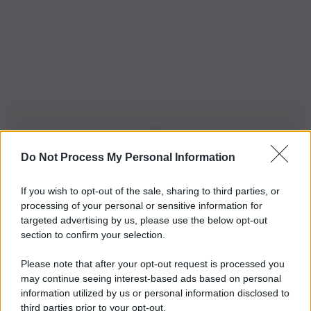
Do Not Process My Personal Information
Iscriviti alla nostra Newsletter
If you wish to opt-out of the sale, sharing to third parties, or
Iscriviti alla nostra newsletter per non perdere le ultime
processing of your personal or sensitive information for
novità
targeted advertising by us, please use the below opt-out
section to confirm your selection.
Iscriviti Ora
Please note that after your opt-out request is processed you
may continue seeing interest-based ads based on personal
information utilized by us or personal information disclosed to
third parties prior to your opt-out.