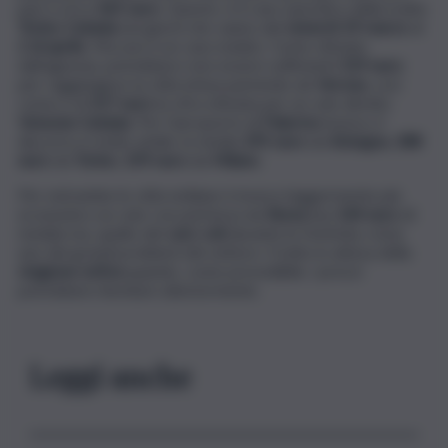
pari a circa
365 euro
. Questo, è il caso specifico della tratta
Torino-Catania
nei giorni che vanno dal
venerdì 29 marzo
al
2 di aprile
. Ma non è un caso isolato. Come stimato
dall’agenzia, potrebbero non essere sufficienti
319 euro
per raggiungere la città etnea partendo da
Verona
, così
come è di
317
euro
la cifra stimata per un volo diretto
Venezia-Catania
. Per l’aeroporto di
Palermo
invece, il
discorso è molto simile: in media
295 euro
da
Bologna
,
288
euro
da
Torino
,
259 euro
da
Milano
.
Per entrambe le città siciliane è invece leggermente più
economico un volo con partenza da
Roma
(sui
144 euro
di
media) ma, quello del
caro voli
durante le festività, resta
uno dei grandi problemi del settore. Il tutto in attesa della
stagione estiva
quando, come prevedibile, i prezzi
potrebbero lievitare ulteriormente.
Leggi anche