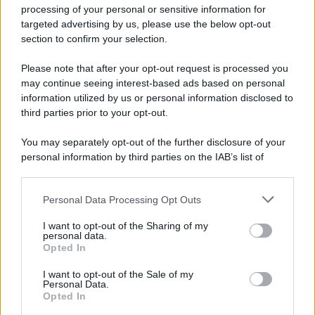
Iscriviti alla nostra newsletter per non perdere le ultime
processing of your personal or sensitive information for
novità
targeted advertising by us, please use the below opt-out
section to confirm your selection.
Iscriviti Ora
Please note that after your opt-out request is processed you
may continue seeing interest-based ads based on personal
information utilized by us or personal information disclosed to
third parties prior to your opt-out.
You may separately opt-out of the further disclosure of your
personal information by third parties on the IAB’s list of
© 2026 | Ediservice s.r.l. 95126 Catania – Via Principe
downstream participants.
Nicola, 22 – P.IVA: 01153210875 – Cciaa Catania n.
Personal Data Processing Opt Outs
This information may also be disclosed by us to third parties
01153210875 – Quotidiano di Sicilia usufruisce dei
on the IAB’s List of Downstream Participants that may further
contributi di cui al D.lgs n. 70/2017
I want to opt-out of the Sharing of my
disclose it to other third parties.
personal data.
Opted In
I want to opt-out of the Sale of my
Personal Data.
Chi Siamo
Opted In
Fondazione Etica e Valori Marilù Tregua
Fondatore Carlo Alberto Tregua