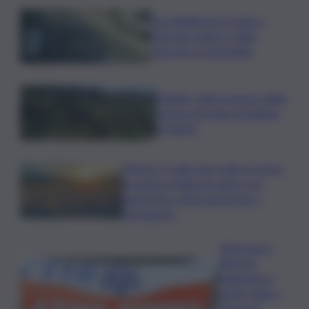
Accoltellarono il rivale a
Marsala: padre e figlio
finiscono ai domiciliari
Follador wine sponsor della
mostra di Heinz Schattner
a Napoli
Meteo, il caldo non molla: in arrivo
la quarta ondata di calore con
punte fino a 40 gradi anche a
Ferragosto
Disgrazia a
Riposto:
bagnante si
sente male e
muore in