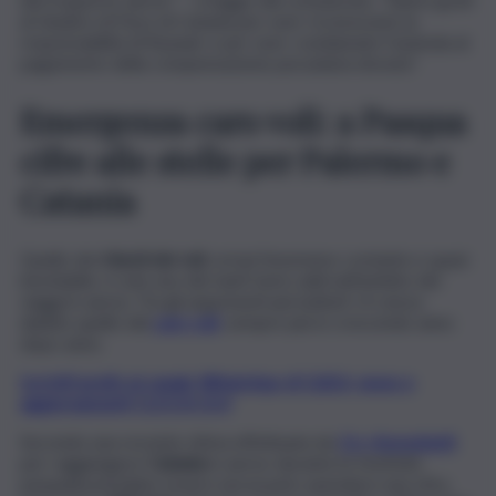
al Giudice di Pace di Catania per aver riconosciuto la
responsabilità di Ryanair e per aver condannato l’azienda al
pagamento della compensazione pecuniaria dovuta”.
Emergenza caro voli: a Pasqua
cifre alle stelle per Palermo e
Catania
Quello dei
ritardi dei voli
, ormai fenomeno costante e quasi
inevitabile, è solo uno dei tanti temi caldi nell’ambito dei
viaggi in aereo. Tra gli argomenti più battuti c’è senza
dubbio quello del
caro voli
, sempre più in crescendo anno
dopo anno.
Iscriviti gratis al canale WhatsApp di QdS.it, news e
aggiornamenti CLICCA QUI
Secondo una recente stima effettuata da
Crc-Assoutenti
,
per raggiungere
Catania
in aereo durante le festività
pasquali potrebbe essere necessario spendere una cifra