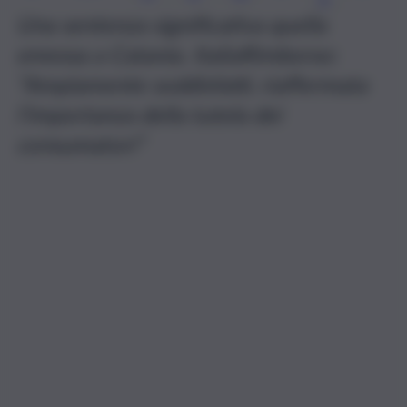
Una sentenza significativa quella
emessa a Catania. ItaliaRimborso:
“Ampiamente soddisfatti, riaffermata
l’importanza della tutela dei
consumatori”