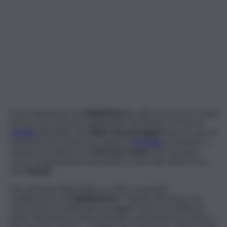
Come annunciato da
ItaliaRimborso
, nelle scorse ore è stata
emessa una sentenza significativa dal Giudice di Pace di
Catania
nell’ambito del
diritto dei passeggeri
aerei in caso di
ritardi dei voli. Infatti, una coppia di
Acireale
ha richiesto e
ottenuto un rimborso di
500 euro totale
(250 ciascuno)
come compensazione pecuniaria a causa del ritardo di un
volo
Ryanair
.
Una sentenza importante, accolta con grande
soddisfazione da
ItaliaRimborso
: “Questa decisione non
solo riconosce i diritti dei passeggeri aerei, ma riafferma
anche l’importanza della tutela dei consumatori nel settore
del trasporto aereo” – si legge dal comunicato. “Siamo grati