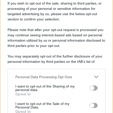
Iscriviti alla nostra Newsletter
If you wish to opt-out of the sale, sharing to third parties, or
Iscriviti alla nostra newsletter per non perdere le ultime
processing of your personal or sensitive information for
novità
targeted advertising by us, please use the below opt-out
section to confirm your selection.
Iscriviti Ora
Please note that after your opt-out request is processed you
may continue seeing interest-based ads based on personal
information utilized by us or personal information disclosed to
third parties prior to your opt-out.
You may separately opt-out of the further disclosure of your
personal information by third parties on the IAB’s list of
© 2026 | Ediservice s.r.l. 95126 Catania – Via Principe
downstream participants.
Nicola, 22 – P.IVA: 01153210875 – Cciaa Catania n.
Personal Data Processing Opt Outs
This information may also be disclosed by us to third parties
01153210875 – Quotidiano di Sicilia usufruisce dei
on the IAB’s List of Downstream Participants that may further
contributi di cui al D.lgs n. 70/2017
I want to opt-out of the Sharing of my
disclose it to other third parties.
personal data.
Opted In
I want to opt-out of the Sale of my
Personal Data.
Chi Siamo
Opted In
Fondazione Etica e Valori Marilù Tregua