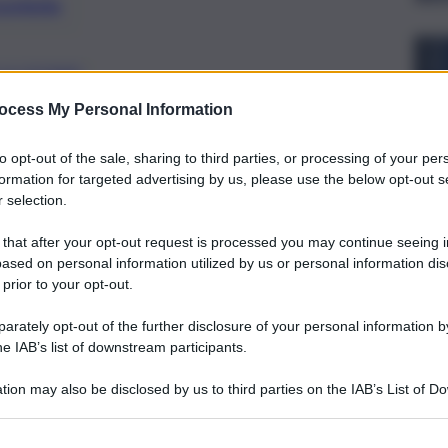
preferite
LLE DONNE
 giornata internazionale contro la
ocess My Personal Information
iazione Thamaia ha ideato una campagna
to opt-out of the sale, sharing to third parties, or processing of your per
 protagonista Sant’Agata
formation for targeted advertising by us, please use the below opt-out s
 selection.
 that after your opt-out request is processed you may continue seeing i
ased on personal information utilized by us or personal information dis
 prior to your opt-out.
rately opt-out of the further disclosure of your personal information by
he IAB’s list of downstream participants.
tion may also be disclosed by us to third parties on the IAB’s List of 
 that may further disclose it to other third parties.