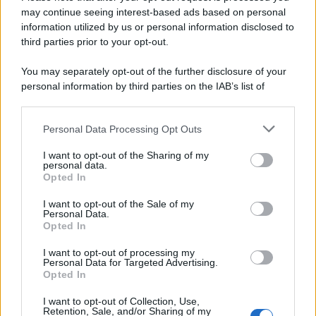
may continue seeing interest-based ads based on personal
information utilized by us or personal information disclosed to
third parties prior to your opt-out.
You may separately opt-out of the further disclosure of your
personal information by third parties on the IAB’s list of
© 2026 | Ediservice s.r.l. 95126 Catania – Via Principe
downstream participants.
Nicola, 22 – P.IVA: 01153210875 – Cciaa Catania n.
Personal Data Processing Opt Outs
This information may also be disclosed by us to third parties
01153210875 – Quotidiano di Sicilia usufruisce dei
on the IAB’s List of Downstream Participants that may further
contributi di cui al D.lgs n. 70/2017
I want to opt-out of the Sharing of my
disclose it to other third parties.
personal data.
Opted In
I want to opt-out of the Sale of my
Personal Data.
Chi Siamo
Opted In
Fondazione Etica e Valori Marilù Tregua
Fondatore Carlo Alberto Tregua
Lavora con noi
I want to opt-out of processing my
Personal Data for Targeted Advertising.
Gerenza
Opted In
I want to opt-out of Collection, Use,
Retention, Sale, and/or Sharing of my