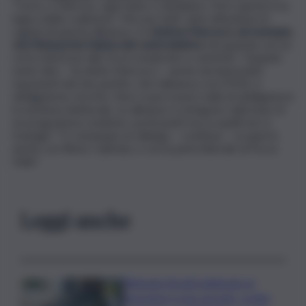
“Certo, è faticoso, ogni tanto ci dividiamo. Però questa è la
logica della coalizione”. Ma non tutti i dem difendono le
ragioni di questa alleanza: c’è
Andrea Marcucci, ad esempio,
che l’interpreta l’anima del centrosinistra
che guarda con un
certo interesse alle forze moderate e centriste: “Quando
sento dire – ha detto Marcucci – anche da importanti
esponenti del mio partito, che l’alleanza con il M5S, è
obbligatoria, mi irrito. Non ci può essere nulla di obbligatorio
in un’intesa elettorale. Le alleanze si stringono sulla base di
un programma condiviso, pochi punti ma su quelli non si
transige”. “E comunque un dialogo – continua – va aperto
anche con Renzi, Calenda, e con la parte liberale di Forza
Italia”.
Leggi anche
Ritenute fiscali trattenute ai
lavoratori e non versate, scatta