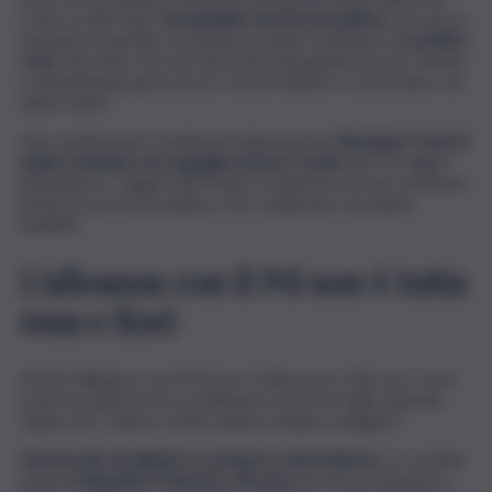
come su altri temi.
Ma guidare una forza politica
, che non è
neanche un partito ma qualcosa di più complesso,
è un’altra
cosa
. Non dico che non sia la persona giusta ma che stiamo
commettendo gravi errori, i nostri elettori ci osservano e lo
sanno bene”.
Non sembra però mettersi in discussione
Giuseppe Conte il
quale rivendica con orgoglio il lavoro svolto
fino ad oggi e
puntualizza: “Oggi il M5S inizia a esprimere la sua coerenza,
anche la sua forza politica, che a qualcuno sta dando
fastidio”.
L’alleanza con il Pd non è tutta
rosa e fiori
Anche l’alleanza con il Pd non è tutta rosa e fiori se è vero,
come ha detto ieri il coordinatore di Forza Italia, Antonio
Tajani, che “Letta e Conte stanno sempre a litigare”.
Dura la vita da alleati, lo sa bene il centrodestra.
Lo sa bene
anche
il deputato Francesco Boccia
che ieri ha ammesso: