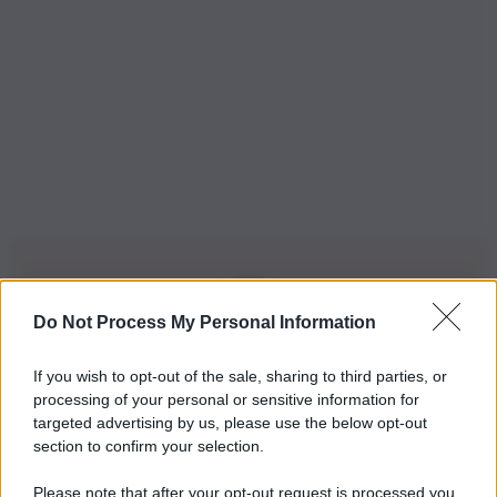
Do Not Process My Personal Information
Iscriviti alla nostra Newsletter
If you wish to opt-out of the sale, sharing to third parties, or
Iscriviti alla nostra newsletter per non perdere le ultime
processing of your personal or sensitive information for
novità
targeted advertising by us, please use the below opt-out
section to confirm your selection.
Iscriviti Ora
Please note that after your opt-out request is processed you