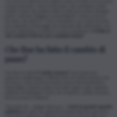
“C’è chi non vede l’ora di colpire Conte e il M5S, ma siccome
c’erano persone, come la Nocerino, che sarebbero state
votate, credo che andava fatto un discorso prima. Bisogna
avere i voti per eleggere un presidente”, osserva ancora
l’ex Iena, che attacca: “Cerco di parlare con Conte da mesi,
non risponde ai messaggi, non risponde alle telefonate, non
ha una segreteria. Comincio a essere perplesso.
In Sicilia su
126 comuni il M5S ha zero candidati sindaci
”.
Che fine ha fatto il cambio di
passo?
Che fine ha fatto
il “cambio di passo”
necessario per
superare quella lunga e difficile fase di trasformazione che
ha messo a dura prova la tenuta stessa del Movimento?
Impossibile a questo punto non interrogarsi sulle capacità
politiche di Giuseppe Conte che di questo cambio di passo
doveva essere il fautore.
“Secondo me – spiega Giarrusso –
Conte ha grandi capacità
politiche
per quel che riguarda la leadership di un governo,
sono d’accordissimo sulla linea intrapresa da lui sulle armi