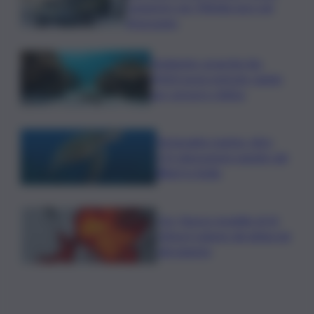
sequestro da 700mila euro nel
Siracusano
Ambiente: granchio blu,
ENEA testa metodo rapido
per estrarre chitina
Tartarughe marine: oltre
115 deposizioni seguite dal
Wwf in Sicilia
Cnr: Nuovo modello di IA
stima il volume dei ghiacciai
del pianeta