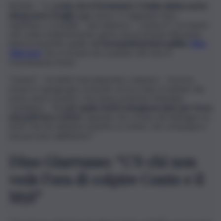
ROMA – “Io
credo che il Movimento 5 Stelle debba uscire
dal governo Draghi
oggi stesso. O sappiamo farci
rispettare, o è inutile – anzi dannoso – restare lì”. Un tweet
che vuole evidentemente aprire una profonda riflessione
interna al partito quello dell’
europarlamentare grillino
Dino
Giarrusso
che è tornato ieri a parlare del voto in
Commissione Esteri.
“Licheri? – ha detto l’eurodeputato catanese – Doveva
essere il capogruppo al Senato ed era stato trombato dai
nostri stessi senatori, che hanno preferito Mariolina
Castellone… Ma
per quale motivo bisognava dare per forza
una poltrona a Licheri
, sapendo che c’erano dei distinguo su
di lui? Perché abbiamo insistito su Licheri, che comunque è
una persona validissima?”
Dino Giarrusso: “C’è chi non
vede l’ora di colpire Conte e il
M5S”