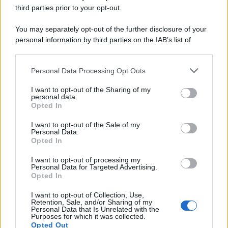
third parties prior to your opt-out.
You may separately opt-out of the further disclosure of your
personal information by third parties on the IAB’s list of
© 2026 | Ediservice s.r.l. 95126 Catania – Via Principe
downstream participants.
Nicola, 22 – P.IVA: 01153210875 – Cciaa Catania n.
Personal Data Processing Opt Outs
This information may also be disclosed by us to third parties
01153210875 – Quotidiano di Sicilia usufruisce dei
on the IAB’s List of Downstream Participants that may further
contributi di cui al D.lgs n. 70/2017
I want to opt-out of the Sharing of my
disclose it to other third parties.
personal data.
Opted In
I want to opt-out of the Sale of my
Personal Data.
Chi Siamo
Opted In
Fondazione Etica e Valori Marilù Tregua
Fondatore Carlo Alberto Tregua
Lavora con noi
I want to opt-out of processing my
Personal Data for Targeted Advertising.
Gerenza
Opted In
I want to opt-out of Collection, Use,
Retention, Sale, and/or Sharing of my
Personal Data that Is Unrelated with the
Purposes for which it was collected.
Opted Out
Scarica l’app