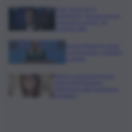
Covid, ‘Conte-day’ in
commissione: “non sono un eroe
ma un uomo corretto, non
troverete nulla”
Guccini, Meloni: l’ho amato
e mi ha formato, continuerò
a cantarlo
Palermo, l’operazione Varchi è
anche nel Sottogoverno:
D’Alessandro nella commissione
Urbanistica