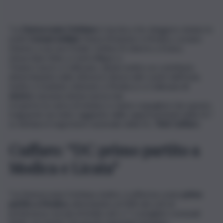
“La
Democrazia Cristiana
è riuscita a far eleggere sindaci in
molti
Comuni siciliani
: Maria Monisteri a Modica, Luciano
Marino a Lercara Friddi, Cettina Di Liberto a Sciara,
Gioacchino Baio a Castrofilippo e
Tiziana Cascio a Collesano, dando inoltre un contributo
determinante nella vittoria in diversi altri centri dell’Isola.
Inoltre, il risultato ottenuto a Modica e a Collesano
è
storico
: nessuna donna aveva mai
ricoperto la carica di sindaco e siamo orgogliosi che questo
traguardo sia stato raggiunto dalle rappresentanti della Dc”.
Lo dichiara il segretario nazionale della Dc,
Totò Cuffaro.
Cuffaro: “DC primo partito a
Modica e Licata”
“La Democrazia Cristiana, inoltre, si afferma come
primo
partito a Modica
, attestandoci al 30% dei voti di
preferenza con più di 6mila voti, e 7 consiglieri comunali
eletti. Un merito che grazie al grande impegno