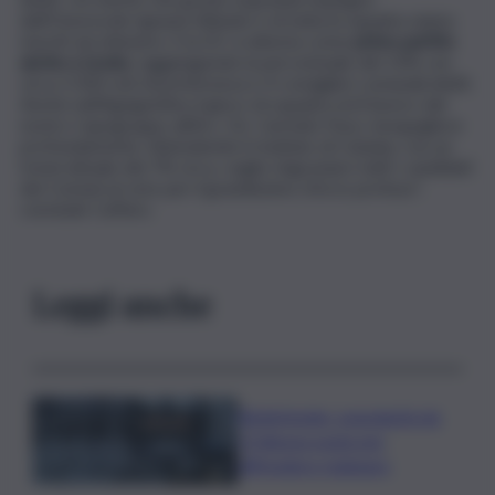
dell’Onorevole Ignazio Abbate e di tutta la squadra siamo
riusciti ad ottenere. E la DC si attesta come
primo partito
anche a Licata
, raggiungendo la percentuale del 13% con
circa 2.500 voti di preferenza e 4 consiglieri comunali eletti.
Anche nell’Agrigentino il gioco di squadra ed il lavoro del
nostro Capogruppo all’Ars, On. Carmelo Pace, inorgoglisce
profondamente. Attendendo il risultato di Catania, con un
trend attuale del 7% circa, voglio ringraziare tutti i candidati
dei Comuni al voto per il grandissimo sforzo profuso”,
conclude Cuffaro.
Leggi anche
Bitdefender: popolarità de
L’Odissea usata per
diffondere malware