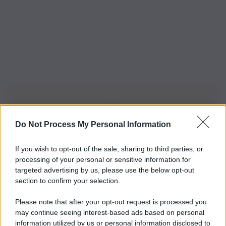
Do Not Process My Personal Information
Iscriviti alla nostra Newsletter
If you wish to opt-out of the sale, sharing to third parties, or
Iscriviti alla nostra newsletter per non perdere le ultime
processing of your personal or sensitive information for
novità
targeted advertising by us, please use the below opt-out
section to confirm your selection.
Iscriviti Ora
Please note that after your opt-out request is processed you
may continue seeing interest-based ads based on personal
information utilized by us or personal information disclosed to