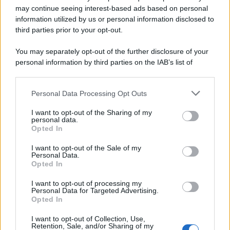
may continue seeing interest-based ads based on personal
information utilized by us or personal information disclosed to
third parties prior to your opt-out.
You may separately opt-out of the further disclosure of your
personal information by third parties on the IAB’s list of
© 2026 | Ediservice s.r.l. 95126 Catania – Via Principe
downstream participants.
Nicola, 22 – P.IVA: 01153210875 – Cciaa Catania n.
Personal Data Processing Opt Outs
This information may also be disclosed by us to third parties
01153210875 – Quotidiano di Sicilia usufruisce dei
on the IAB’s List of Downstream Participants that may further
contributi di cui al D.lgs n. 70/2017
I want to opt-out of the Sharing of my
disclose it to other third parties.
personal data.
Opted In
I want to opt-out of the Sale of my
Personal Data.
Chi Siamo
Opted In
Fondazione Etica e Valori Marilù Tregua
Fondatore Carlo Alberto Tregua
Lavora con noi
I want to opt-out of processing my
Personal Data for Targeted Advertising.
Gerenza
Opted In
I want to opt-out of Collection, Use,
Retention, Sale, and/or Sharing of my