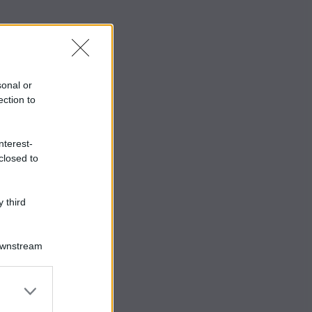
sonal or
ection to
nterest-
closed to
 third
Downstream