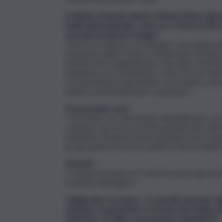
Il talento di alcune destre di intercettare dive
livello internazionale, come se ci fosse un filo 
secondo lei durerà a lungo?
“Non è un talento, è un disegno. Succedono due 
l’invasione della Crimea e l’isolamento di Putin 
interlocutori, fregandosene che siano di destra
quand’era vice-presidente, ci dice che provano
corrispondenza soprattutto con la destra, perc
asiatica, profondamente reazionaria”.
E la seconda cosa?
“C’è il take-over del Partito Repubblicano con D
costruire una sorta di Internazionale dei conse
L’obiettivo di questa Internazionale non è com
progressista che porta avanti in tema di diritti
Perché?
“L’Unione Europea è il contesto più progressis
il ‘nemico ideologico’”.
L’oligarchia è un tema – il controllo da parte d
esempio. In generale lo è il tema dei media, p
Zemmour. In Italia cosa possiamo aspettarci?