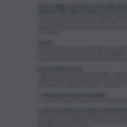
Nel suo saggio c’è spazio ai Le Pen nelle diverse 
naziste di Jean-Marie a Marine che cita De G
“Con loro vedi tutte e due le strategie. Dal b
come quella alle presidenziali contro Sarkozy.
regola per fare incetta di voti: eravamo a cava
non vincono”.
Perché?
“Perché Sarkozy vince prendendo le loro parol
le loro idee. Da allora inizia il crollo dei goll
le parole d’ordine del Front National, vincon
E arriva Marine Le Pen.
“Oggi lei occupa quello spazio politico, ripren
stesso tempo lascia spazio a destra per una n
di Zemmour è quella più estrema, vuol dire c
…è diventata la destra presentabile.
“E ‘rischia’ di vincere le prossime presidenzia
La destra moderata si sacrifica inconsapevol
“In Francia; in Italia Silvio Berlusconi le ha s
che oggi sta con Identità e Democrazia (un gr
Parlamento europeo, nda)”.