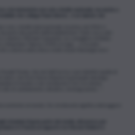
rse crisi sistemiche non solo a livello nazionale, ma anche a
invisibile che collega Paesi diversi… è un talento che
cose, a livello internazionale: la prima, nel 2014, è
da parte dei partiti dell’establishment. Putin cerca altri
 o sinistra: Michael Carpenter, ex consigliere di Biden
 a finanziare Tsipras, il M5S, la Lega … e trovano
hé a destra attecchisce molto di più l’ideologia euro-
onald Trump, che nei fatti ha tra i suoi obiettivi quella di
rvatori, che ha in Steve Bannon il principale ideologo.
andare il mondo; è de-strutturare l’Ue e la visione
 civili, di cambiamento climatico, di integrazione…” .
ta esistente al mondo. De-strutturarla significa distruggere
egli orbaniani di gran parte dei media, attraverso per
ensiamo in Francia al rapporto tra Vincent Bolloré e