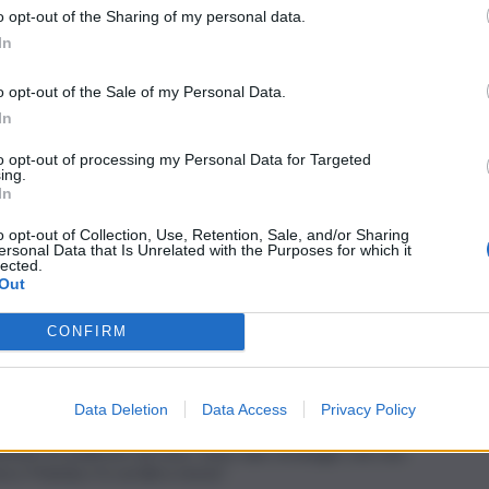
o opt-out of the Sharing of my personal data.
In
 vogliono davvero governare?”.
o opt-out of the Sale of my Personal Data.
degli adulti nella stanza che governa anche quando non vince
In
ano nemmeno quando vincono. Il Partito dei democratici
l nome, parliamo di populisti di estrema destra) è il
to opt-out of processing my Personal Data for Targeted
da appoggio esterno a una coalizione di altri partiti di
ing.
In
o opt-out of Collection, Use, Retention, Sale, and/or Sharing
e, più che conquistare il potere. Loro stanno costruendo una
ersonal Data that Is Unrelated with the Purposes for which it
lected.
 vincendo, per orientare le politiche dei popolari e governare
Out
 spesso, nel tuo saggio…
CONFIRM
 Benoist quarant’anni fa, lo conferma Steve Bannon parlando
ndo sostiene che l’obiettivo del partito non è governare, è
Data Deletion
Data Access
Privacy Policy
entare le politiche da fuori. Sono due strategie che non
 Polonia, lì è un’altra storia”.