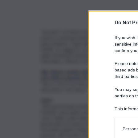
Do Not Pr
“Incontri” è il titolo di una
nuova rubrica del Q
nostra contemporaneità.
Francesco Cancellato
If you wish 
intervistiamo. Il giornalista è autore di
Nel con
sensitive in
2024), un saggio in cui ricostruisce, tra luci e 
confirm your
delle imminenti elezioni. Sullo sfondo, un pensi
Merulana, a Roma: Costruire un ordine è più i
Please note
based ads b
Alle destre sembra interessare di più il control
third parties
una volta è passato di moda?
“Non è che il vecchio potere non vada più di
del potere che hanno”.
You may sepa
parties on t
Cioè?
“Non governano praticamente da nessuna parte
This informa
Polonia, sono junior partner di governo in Oland
Participants
sono realtà come Rassemblement National (ex F
governato in Francia, AfD (Alternative für De
Persona
secondo partito tedesco che non ha neanche un
partner del Partito Popolare…”.