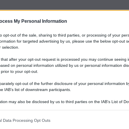
ocess My Personal Information
dS
in cui a raccontarsi sono personaggi di spicco della
, direttore di
Fanpage.it
, è il primo ospite che
to opt-out of the sale, sharing to third parties, or processing of your per
tinente nero
.
La destra alla conquista dell’Europa
(Rizzoli,
formation for targeted advertising by us, please use the below opt-out s
ombre, la salita al potere delle Destre in Europa, in vista
 selection.
ero, che è anche il fantasma di un antico murales in via
mportante che conquistare il potere.
 that after your opt-out request is processed you may continue seeing i
ased on personal information utilized by us or personal information dis
lo sul senso comune che il trionfo elettorale. Il potere di
 prior to your opt-out.
 moda, no; è che queste destre hanno molto più consenso
rately opt-out of the further disclosure of your personal information by
he IAB’s list of downstream participants.
, tranne che in Italia e in Ungheria. Governavano in
tion may also be disclosed by us to third parties on the IAB’s List of 
a, in Finlandia, hanno l’appoggio esterno in Svezia, e poi ci
 that may further disclose it to other third parties.
ront National), il primo partito francese, che non ha mai
utschland, partito di estrema destra tedesco) in Germania,
l Data Processing Opt Outs
 Lander in tutto il Paese, Vox che in Spagna è junior