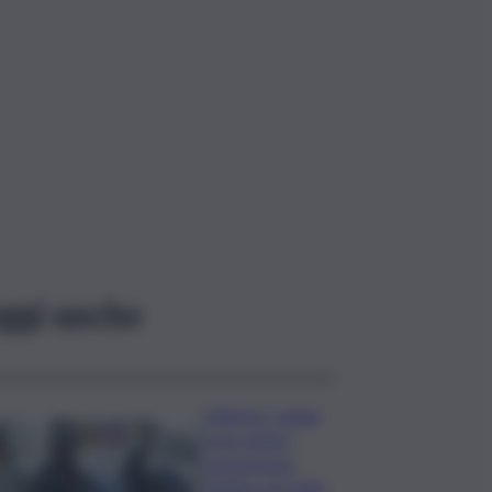
ggi anche
Palermo, rapina
in un centro
scommesse:
bottino da 5mila