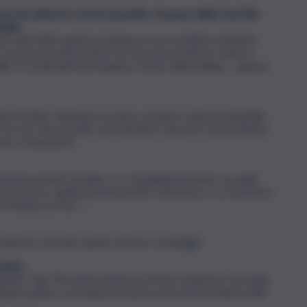
fasi della loro storia di partito. Si passa dalle frasi filo-
aulle…
oom del 2002 questi scivolano in una sconfitta eclatante
 La destra di Jean-Marie Le Pen aveva tutte le carte in
llo tra attentati di Al Qaeda, rivolte nelle banlieu… eppure
e d’ordine. Sdogana, in senso comune e più presentabile,
isti, che non vincono più: nel momento stesso in cui accettano
o ma scompaiono”.
dendosi parole d’ordine, e lo fa legittimamente; ma nello
uova forza, quella estrema di Éric Zemmour. E se la destra
he Marine Le Pen…”.
li, almeno secondo quanto dicono i sondaggi”.
mente.
doganate. Nel ‘94 mette insieme il Partito Popolare e la Lega,
uppo politico sovranista di destra ed estrema destra del