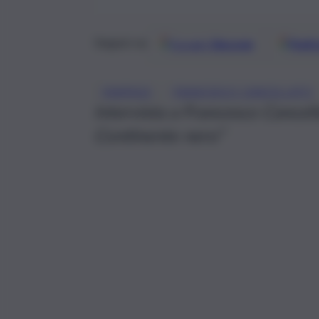
Google
Discover
Fonti 
Seguici su
, 
FANPAGE
FRANCESCO CANCELLATO
Intervista a Francesco Cancella
Continente nero”