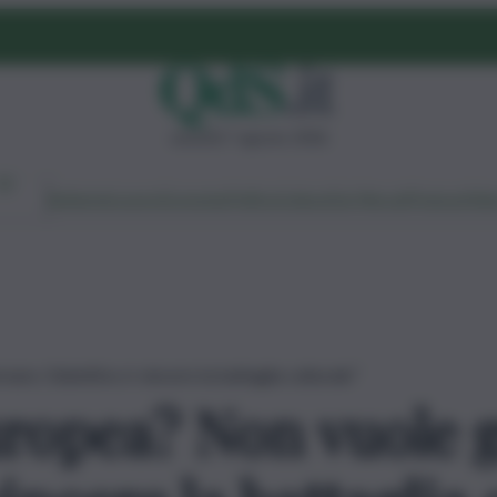
venerdì 7 agosto 2026
Ambiente
Lavoro
Economia
Politica
Cultura
Dai Mercati
Podcast
Vid
e, l’obiettivo è vincere la battaglia culturale”
uropea? Non vuole 