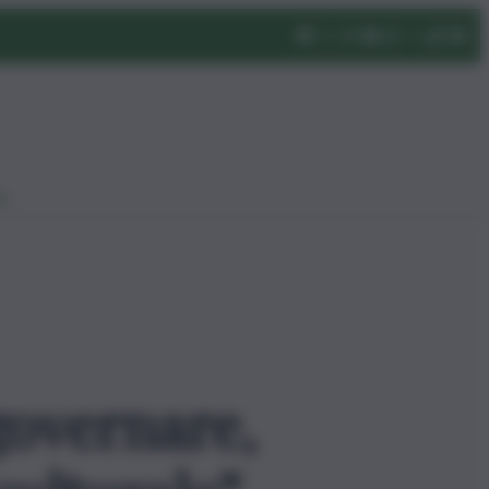
eo
governare,