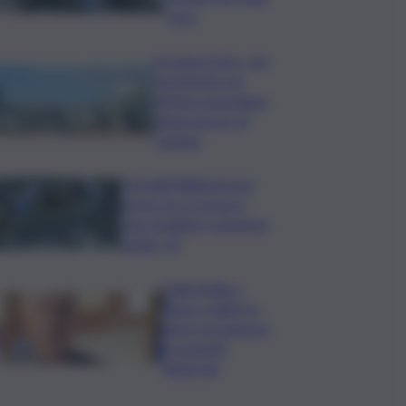
euro
Eruzione Etna, voli
ripristinati con
effetto immediato
all’aeroporto di
Catania
Mondiali Wakeboard:
primo oro è azzurro,
Noa Gualtieri campione
Under 14
Dalla Sicilia a
Roma, politici in
ferie tra urgenze
e progetti
elettorali