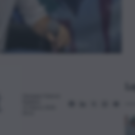
Le
Giuseppe Paternò
Raddusa
15 Marzo 2024,
05:31