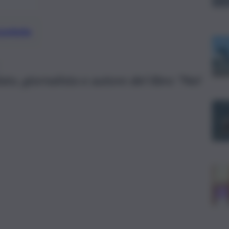
preferite
to, giornalista e autore del libro “Nel