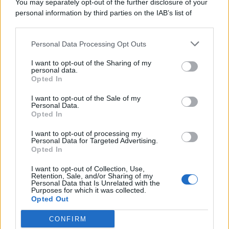
You may separately opt-out of the further disclosure of your
personal information by third parties on the IAB’s list of
© 2026 | Ediservice s.r.l. 95126 Catania – Via Principe
downstream participants.
Nicola, 22 – P.IVA: 01153210875 – Cciaa Catania n.
Personal Data Processing Opt Outs
This information may also be disclosed by us to third parties
01153210875 – Quotidiano di Sicilia usufruisce dei
on the IAB’s List of Downstream Participants that may further
contributi di cui al D.lgs n. 70/2017
I want to opt-out of the Sharing of my
disclose it to other third parties.
personal data.
Opted In
I want to opt-out of the Sale of my
Personal Data.
Chi Siamo
Opted In
Fondazione Etica e Valori Marilù Tregua
Fondatore Carlo Alberto Tregua
Lavora con noi
I want to opt-out of processing my
Personal Data for Targeted Advertising.
Gerenza
Opted In
I want to opt-out of Collection, Use,
Retention, Sale, and/or Sharing of my
Personal Data that Is Unrelated with the
Purposes for which it was collected.
Opted Out
Scarica l’app
CONFIRM