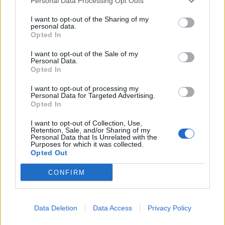
Personal Data Processing Opt Outs
This information may also be disclosed by us to third parties
01153210875 – Quotidiano di Sicilia usufruisce dei
on the IAB’s List of Downstream Participants that may further
contributi di cui al D.lgs n. 70/2017
I want to opt-out of the Sharing of my
disclose it to other third parties.
personal data.
Opted In
I want to opt-out of the Sale of my
Personal Data.
Chi Siamo
Opted In
Fondazione Etica e Valori Marilù Tregua
Fondatore Carlo Alberto Tregua
Lavora con noi
I want to opt-out of processing my
Personal Data for Targeted Advertising.
Gerenza
Opted In
I want to opt-out of Collection, Use,
Retention, Sale, and/or Sharing of my
Personal Data that Is Unrelated with the
Purposes for which it was collected.
Opted Out
Scarica l’app
CONFIRM
Privacy Policy
Preferenze Privacy
Data Deletion
Data Access
Privacy Policy