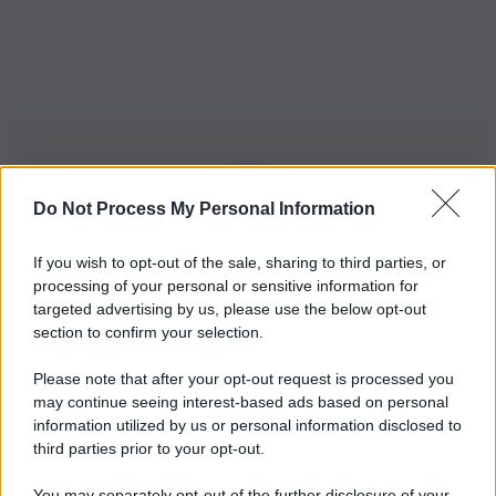
Do Not Process My Personal Information
Iscriviti alla nostra Newsletter
If you wish to opt-out of the sale, sharing to third parties, or
Iscriviti alla nostra newsletter per non perdere le ultime
processing of your personal or sensitive information for
novità
targeted advertising by us, please use the below opt-out
section to confirm your selection.
Iscriviti Ora
Please note that after your opt-out request is processed you
may continue seeing interest-based ads based on personal
information utilized by us or personal information disclosed to
third parties prior to your opt-out.
You may separately opt-out of the further disclosure of your