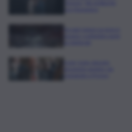
“Armony”, film di Albertini
con Mastandrea
Da oggi Camere un mese in
vacanza, a settembre sprint
su l.elettorale
Covid, Conte: deposito
documento anonimo, già
consegnato a Procura