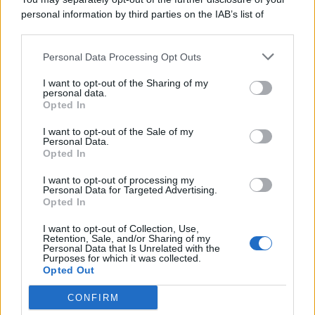
personal information by third parties on the IAB’s list of
© 2026 | Ediservice s.r.l. 95126 Catania – Via Principe
downstream participants.
Nicola, 22 – P.IVA: 01153210875 – Cciaa Catania n.
Personal Data Processing Opt Outs
This information may also be disclosed by us to third parties
01153210875 – Quotidiano di Sicilia usufruisce dei
on the IAB’s List of Downstream Participants that may further
contributi di cui al D.lgs n. 70/2017
I want to opt-out of the Sharing of my
disclose it to other third parties.
personal data.
Opted In
I want to opt-out of the Sale of my
Personal Data.
Chi Siamo
Opted In
Fondazione Etica e Valori Marilù Tregua
Fondatore Carlo Alberto Tregua
Lavora con noi
I want to opt-out of processing my
Personal Data for Targeted Advertising.
Gerenza
Opted In
I want to opt-out of Collection, Use,
Retention, Sale, and/or Sharing of my
Personal Data that Is Unrelated with the
Purposes for which it was collected.
Opted Out
Scarica l’app
CONFIRM