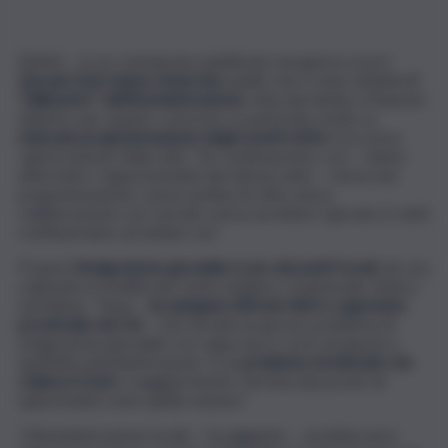
ENNA – In un comunicato pubblicato nei giorni scorsi
i
Giovani Dem hanno rimarcato
quello che è stato definito
il
“fallimento” dell’Amministrazione
retta dal sindaco Maurizio
Dipietro per quanto concerne, in particolar modo, la
mancata programmazione degli eventi estivi
e la scarsa
valorizzazione della città. “Se continueremo così – hanno
affermato i rappresentanti dei democratici – senza una
programmazione, senza un’idea di città, senza
collaborazione con i privati, senza ascoltare i giovani, in tanti
continueranno ad andare via”.
Proprio
l’emigrazione giovanile è uno dei punti focali
che sta
colpendo la totalità dei centri siciliani e, in generale, l’intero
meridione. “Enna –
ha spiegato Alfredo Alerci, segretario
provinciale dei Gd
– vive da anni un grosso problema di
emigrazione giovanile e la colpa non è certo di questa o
quell’altra Amministrazione. È un
problema strutturale che
colpisce il Sud
e maggiormente i territori più poveri di
opportunità come quello ennese”.
“L’Amministrazione locale – ha aggiunto – avrebbe però