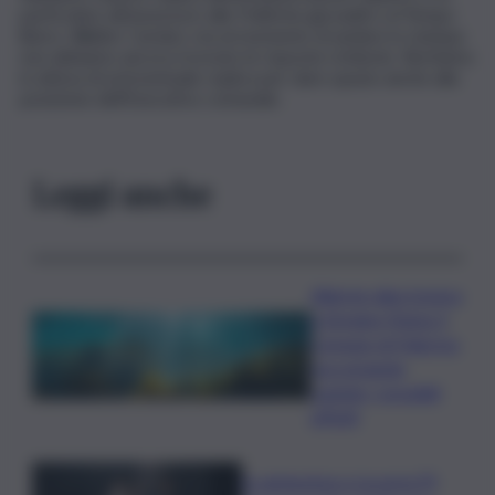
particolare all’assessore alle Politiche giovanili e al Tempo
libero, Walter Cardaci, ma al momento di andare in stampa
non abbiamo ancora ricevuto le risposte richieste. Restiamo
in attesa di un’eventuale replica per dare spazio anche alla
posizione dell’Esecutivo comunale.
Leggi anche
Allarme alga tossica
a Vergine Maria: il
Comune di Palermo
raccomanda
cautela, i possibili
effetti
In anteprima a Locarno79