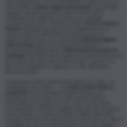
tanti strumenti per cercare di invertire la rotta: fra essi c’è
senza dubbio il
settore degli eventi musicali,
che potrebbe
spingere i giovani a restare in città nei mesi estivi e
richiamarne altri dalle altre province, con vantaggi
economici per locali e strutture ricettive.
Penso a Mosaico
Festival
, un’iniziativa privata che ha riqualificato con la
musica i luoghi più belli di Piazza Armerina grazie al
supporto del Comune, così come alla
ricchissima stagione
estiva di Troina
, piena di eventi gratuiti in grado di
accontentare pubblici diversi.
Nulla di tutto ciò accade nel
capoluogo
: l’Amministrazione Dipietro ha dimostrato ancora
una volta di non avere alcuna idea di città, su questo e su
altri fronti, limitandosi, a oggi poco e male, all’ordinaria
Amministrazione”.
“L’isolamento politico dell’Amministrazione ex-civica – ha
sottolineato ancora Alerci – e la
totale assenza di idee e
prospettive
sta accelerando il declino di Enna: ed è
paradossale che in tutto ciò la città avrebbe tutte le
potenzialità per diventare un vero centro universitario.
Cosa pensiamo di offrire ai migliaia di giovani che da questo
mese andranno a riempire le stanze in affitto della città?
Possiamo pensare che questa possa essere solo una città di
passaggio per quei 3-4 anni di studio? Cosa può spingere i