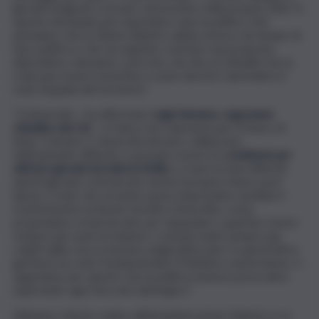
giovani emigrati a tornare ad investire nella propria città? A
queste domande può rispondere solo la politica. Noi
pensiamo che la Giunta Dipietro abbia smesso da tempo di
fare politica e che sia urgente costruire una proposta
alternativa, visionaria, concreta, che dica ai cittadini che la
rotta può essere invertita e si può davvero riprendere il
ruolo di guida del territorio”.
“L’Università – ha affermato
Luigi Varisano, segretario
cittadino dei Gd
– è l’unica vera speranza per il futuro di
Enna. Comune e Università devono collaborare
fattivamente affinché ci possano essere le
condizioni per
attirare giovani da tutta la Sicilia
e creare le basi affinché
questi giovani costruiscano anche il proprio futuro post
laurea. Credo che un primo passo importante sarebbe il
trasferimento di alcune facoltà a Enna Alta, come
proponiamo ormai da anni, per ripopolare i quartieri storici
sempre più vuoti ed aiutare i commercianti sempre più
colpiti dalla crisi economica degli ultimi anni. In quest’ottica
giocherà un ruolo fondamentale il Policlinico universitario: ci
auguriamo per questo che la politica ennese possa unirsi
superando ogni steccato ideologico”.
Abbiamo chiesto replica all’Amministrazione Dipietro e in